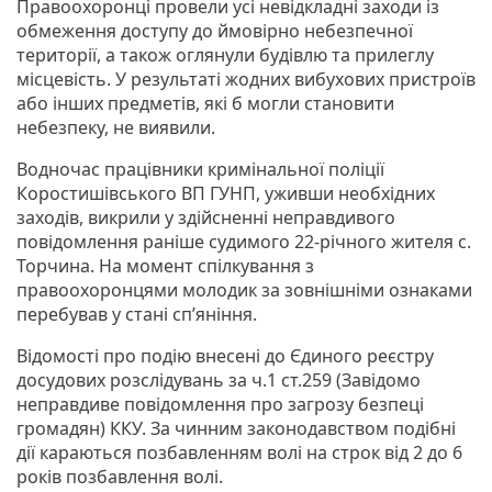
Правоохоронці провели усі невідкладні заходи із
обмеження доступу до ймовірно небезпечної
території, а також оглянули будівлю та прилеглу
місцевість. У результаті жодних вибухових пристроїв
або інших предметів, які б могли становити
небезпеку, не виявили.
Водночас працівники кримінальної поліції
Коростишівського ВП ГУНП, уживши необхідних
заходів, викрили у здійсненні неправдивого
повідомлення раніше судимого 22-річного жителя с.
Торчина. На момент спілкування з
правоохоронцями молодик за зовнішніми ознаками
перебував у стані сп’яніння.
Відомості про подію внесені до Єдиного реєстру
досудових розслідувань за ч.1 ст.259 (Завідомо
неправдиве повідомлення про загрозу безпеці
громадян) ККУ. За чинним законодавством подібні
дії караються позбавленням волі на строк від 2 до 6
років позбавлення волі.