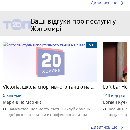
keyboard_arrow_right
Дивитись ще
Ваші відгуки про послуги у
Житомирі
5.0
Victoria, школа спортивного танцю на пілоні
Loft bar Ho
6 відгуків
143 відгуки
Маринина Марина
Богдан Кучи
Замечательное место. Уютный клуб с очень
Кальяни сма
доброжелательным и профессиональным
як для бару
коллективом.
що я куштув
keyboard_arrow_right
Дивитись ще