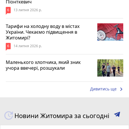
Піонткевич
6
13 липня 2026 р.
Тарифи на холодну воду в містах
України. Чекаємо підвищення в
Житомирі?
6
14 липня 2026 р.
Маленького хлопчика, який зник
учора ввечері, розшукали
keyboard_arrow_right
Дивитись ще
Новини Житомира за сьогодні