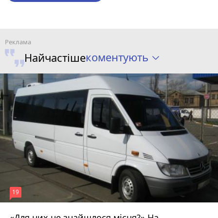
коментують
Найчастіше
19
«Для них не знайшлося місця?» На