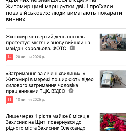
Житомирщині маршрутки двічі проїхали
17 липня 2026 р.
повз військових: люди вимагають покарати
винних
Житомир четвертий день поспіль
протестує: містяни знову вийшли на
майдан Корольова. ФОТО
photo_camera
14
20 липня 2026 р.
«Затримання за лічені хвилини»: у
Житомирі в мережі поширюють відео
силового затримання чоловіка
працівниками ТЦК. ВІДЕО
play_circle_filled
11
18 липня 2026 р.
Лише через 1 рік та майже 8 місяців
Захисник на Щиті повернувся до
рідного міста Захисник Олександр