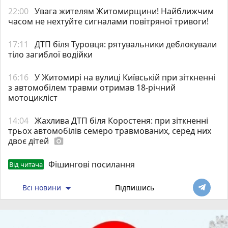
22:00
Увага жителям Житомирщини! Найближчим
часом не нехтуйте сигналами повітряної тривоги!
17:11
ДТП біля Туровця: рятувальники деблокували
тіло загиблої водійки
16:16
У Житомирі на вулиці Київській при зіткненні
з автомобілем травми отримав 18-річний
мотоцикліст
14:04
Жахлива ДТП біля Коростеня: при зіткненні
трьох автомобілів семеро травмованих, серед них
двоє дітей
photo_camera
Фішингові посилання
Від читача
Всі новини
Підпишись