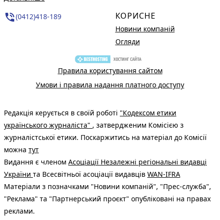
КОРИСНЕ
phone_in_talk
(0412)418-189
Новини компаній
Огляди
Правила користування сайтом
Умови і правила надання платного доступу
Редакція керується в своїй роботі
"Кодексом етики
українського журналіста"
, затвердженим Комісією з
журналістської етики. Поскаржитись на матеріал до Комісії
можна
тут
Видання є членом
Асоціації Незалежні регіональні видавці
України
та Всесвітньої асоціації видавців
WAN-IFRA
Матеріали з позначками "Новини компаній", "Прес-служба",
"Реклама" та "Партнерський проєкт" опубліковані на правах
реклами.