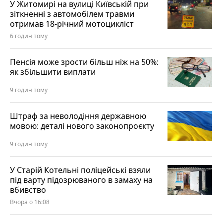
У Житомирі на вулиці Київській при
зіткненні з автомобілем травми
отримав 18-річний мотоцикліст
6 годин тому
Пенсія може зрости більш ніж на 50%:
як збільшити виплати
9 годин тому
Штраф за неволодіння державною
мовою: деталі нового законопроєкту
9 годин тому
У Старій Котельні поліцейські взяли
під варту підозрюваного в замаху на
вбивство
Вчора о 16:08