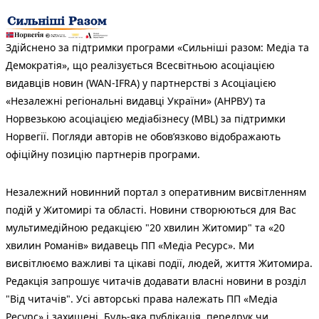
Здійснено за підтримки програми «Сильніші разом: Медіа та
Демократія», що реалізується Всесвітньою асоціацією
видавців новин (WAN-IFRA) у партнерстві з Асоціацією
«Незалежні регіональні видавці України» (АНРВУ) та
Норвезькою асоціацією медіабізнесу (MBL) за підтримки
Норвегії. Погляди авторів не обов’язково відображають
офіційну позицію партнерів програми.
Незалежний новинний портал з оперативним висвітленням
подій у Житомирі та області. Новини створюються для Вас
мультимедійною редакцією "20 хвилин Житомир" та «20
хвилин Романів» видавець ПП «Медіа Ресурс». Ми
висвітлюємо важливі та цікаві події, людей, життя Житомира.
Редакція запрошує читачів додавати власні новини в розділ
"Від читачів". Усі авторські права належать ПП «Медіа
Ресурс» і захищені. Будь-яка публiкацiя, передрук чи