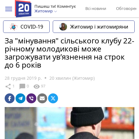
Пишеш ти! Коментує
Всі новини
Обговорен
Житомир
COVID-19
Житомир і житомиряни
За "мінування" сільського клубу 22-
річному молодикові може
загрожувати ув’язнення на строк
до 6 років
28 грудня 2019 р.
20 хвилин (Житомир)
chat_bubble
share
visibility
1
0
97