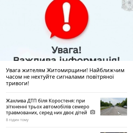
Увага жителям Житомирщини! Найближчим
часом не нехтуйте сигналами повітряної
тривоги!
Жахлива ДТП біля Коростеня: при
зіткненні трьох автомобілів семеро
травмованих, серед них двоє дітей
photo_camera
8 годин тому