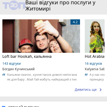
Ваші відгуки про послуги у
Житомирі
4.2
Loft bar Hookah, кальянна
143 відгуки
16 відгуків
Богдан Кучинський
Kalyania Sabe
Кальяни смачні , кухня також доволі непогана
А у нас нов
як для бару . Май Тай мабуть найкращий з тих
принцесу т
що я куштував ) . Повернуся до...
keyboard_arrow_right
Дивитись ще