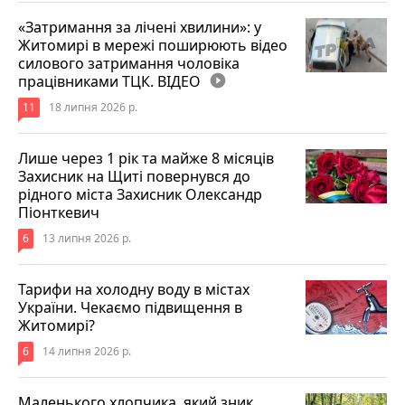
«Затримання за лічені хвилини»: у
Житомирі в мережі поширюють відео
силового затримання чоловіка
працівниками ТЦК. ВІДЕО
play_circle_filled
11
18 липня 2026 р.
Лише через 1 рік та майже 8 місяців
Захисник на Щиті повернувся до
рідного міста Захисник Олександр
Піонткевич
6
13 липня 2026 р.
Тарифи на холодну воду в містах
України. Чекаємо підвищення в
Житомирі?
6
14 липня 2026 р.
Маленького хлопчика, який зник