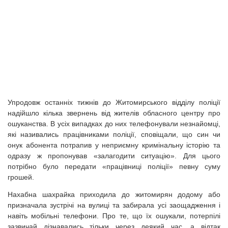
Упродовж останніх тижнів до Житомирського відділу поліції
надійшло кілька звернень від жителів обласного центру про
ошуканства. В усіх випадках до них телефонували незнайомці,
які називались працівниками поліції, сповіщали, що син чи
онук абонента потрапив у неприємну кримінальну історію та
одразу ж пропонував «залагодити ситуацію». Для цього
потрібно було передати «працівниці поліції» певну суму
грошей.
Нахабна шахрайка приходила до житомирян додому або
призначала зустрічі на вулиці та забирала усі заощадження і
навіть мобільні телефони. Про те, що їх ошукали, потерпілі
зазвичай дізнавались тільки через деякий час, а відтак