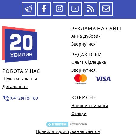
РЕКЛАМА НА САЙТІ
Анна Дубовик
Звернутися
РЕДАКТОРИ
Ольга Сідлецька
Звернутися
РОБОТА У НАС
Шукаєм таланти
Детальніше
КОРИСНЕ
phone_in_talk
(0412)418-189
Новини компаній
Огляди
Правила користування сайтом