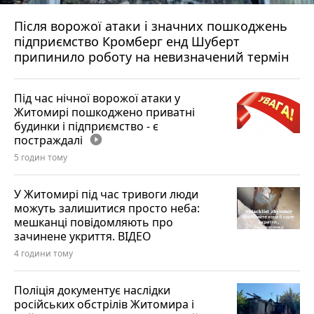
Після ворожої атаки і значних пошкоджень
підприємство Кромберг енд Шуберт
припинило роботу на невизначений термін
Під час нічної ворожої атаки у
Житомирі пошкоджено приватні
будинки і підприємство - є
постраждалі
play_circle_filled
5 годин тому
У Житомирі під час тривоги люди
можуть залишитися просто неба:
мешканці повідомляють про
зачинене укриття. ВІДЕО
4 години тому
Поліція документує наслідки
російських обстрілів Житомира і