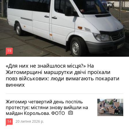
19
«Для них не знайшлося місця?» На
Житомирщині маршрутки двічі проїхали
17 липня 2026 р.
повз військових: люди вимагають покарати
винних
Житомир четвертий день поспіль
протестує: містяни знову вийшли на
майдан Корольова. ФОТО
photo_camera
14
20 липня 2026 р.