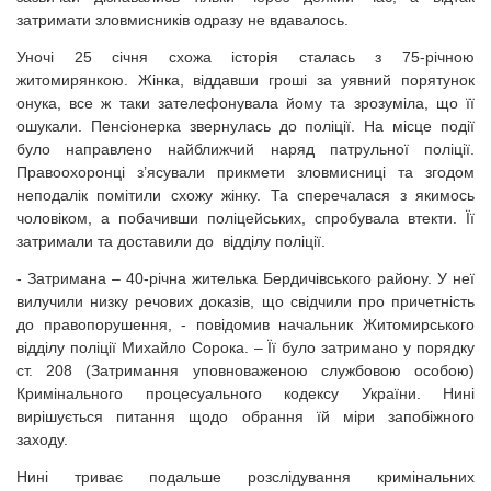
затримати зловмисників одразу не вдавалось.
Уночі 25 січня схожа історія сталась з 75-річною
житомирянкою. Жінка, віддавши гроші за уявний порятунок
онука, все ж таки зателефонувала йому та зрозуміла, що її
ошукали. Пенсіонерка звернулась до поліції. На місце події
було направлено найближчий наряд патрульної поліції.
Правоохоронці з’ясували прикмети зловмисниці та згодом
неподалік помітили схожу жінку. Та сперечалася з якимось
чоловіком, а побачивши поліцейських, спробувала втекти. Її
затримали та доставили до відділу поліції.
- Затримана – 40-річна жителька Бердичівського району. У неї
вилучили низку речових доказів, що свідчили про причетність
до правопорушення, - повідомив начальник Житомирського
відділу поліції Михайло Сорока. – Її було затримано у порядку
ст. 208 (Затримання уповноваженою службовою особою)
Кримінального процесуального кодексу України. Нині
вирішується питання щодо обрання їй міри запобіжного
заходу.
Нині триває подальше розслідування кримінальних