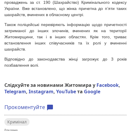
проваджень за ст. 190 (Шахрайство) Кримінального кодексу
України. Вже встановлено, що жінка причетна до п’яти таких
шахрайств, вчинених в обласному центрі.
Також поліцейські перевіряють інформацію щодо причетності
затриманої до інших злочинів, вчинених як на території
Житомирщини, так і в інших областях. Крім того, триває
встановлення інших співучасників та їх ролі у вчиненні
шахрайств.
Відповідно до законодавства жінці загрожує до 3 років
позбавлення волі.
Слідкуйте за новинами Житомира у
Facebook
,
Telegram
,
Instagram
,
YouTube
та
Google
Прокоментуйте
chat_bubble
Кримінал