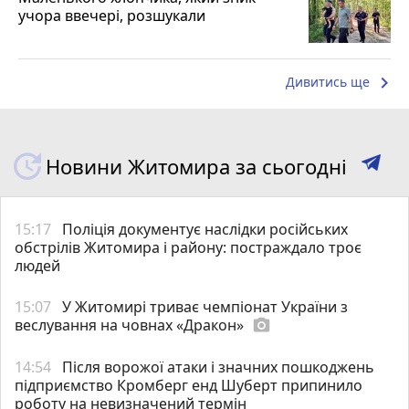
учора ввечері, розшукали
keyboard_arrow_right
Дивитись ще
Новини Житомира за сьогодні
15:17
Поліція документує наслідки російських
обстрілів Житомира і району: постраждало троє
людей
15:07
У Житомирі триває чемпіонат України з
веслування на човнах «Дракон»
photo_camera
14:54
Після ворожої атаки і значних пошкоджень
підприємство Кромберг енд Шуберт припинило
роботу на невизначений термін