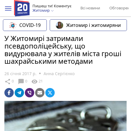
Пишеш ти! Коментує
Всі новини
Обговорен
Житомир
COVID-19
Житомир і житомиряни
У Житомирі затримали
псевдополіцейську, що
видурювала у жителів міста гроші
шахрайськими методами
26 січня 2017 р.
Анна Сергієнко
chat_bubble
share
visibility
0
0
21