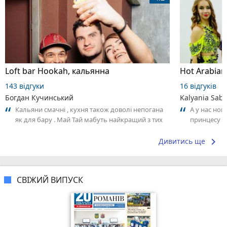
Loft bar Hookah, кальянна
143 відгуки
16 відгуків
Богдан Кучинський
Kalyania Sabe
Кальяни смачні , кухня також доволі непогана
А у нас нов
як для бару . Май Тай мабуть найкращий з тих
принцесу т
що я куштував ) . Повернуся до...
keyboard_arrow_right
Дивитись ще
СВІЖИЙ ВИПУСК