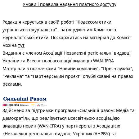
Умови і правила надання платного доступу
Редакція керується в своїй роботі
"Кодексом етики
українського журналіста"
, затвердженим Комісією з
журналістської етики. Поскаржитись на матеріал до Комісії
можна
тут
Видання є членом
Асоціації Незалежні регіональні видавці
України
та Всесвітньої асоціації видавців
WAN-IFRA
Матеріали з позначками "Новини компаній", "Прес-служба",
"Реклама" та "Партнерський проєкт" опубліковані на правах
реклами.
Здійснено за підтримки програми «Сильніші разом: Медіа та
Демократія», що реалізується Всесвітньою асоціацією
видавців новин (WAN-IFRA) у партнерстві з Асоціацією
«Незалежні регіональні видавці України» (АНРВУ) та