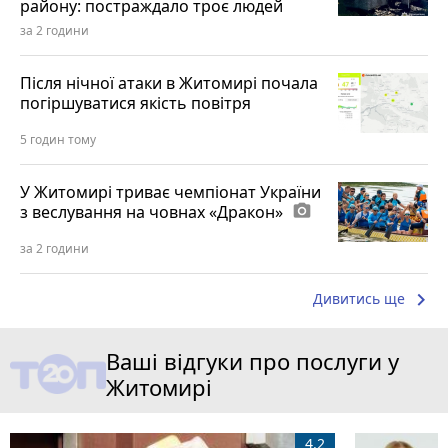
району: постраждало троє людей
за 2 години
Після нічної атаки в Житомирі почала
погіршуватися якість повітря
5 годин тому
У Житомирі триває чемпіонат України
з веслування на човнах «Дракон»
photo_camera
за 2 години
keyboard_arrow_right
Дивитись ще
Ваші відгуки про послуги у
Житомирі
4.2