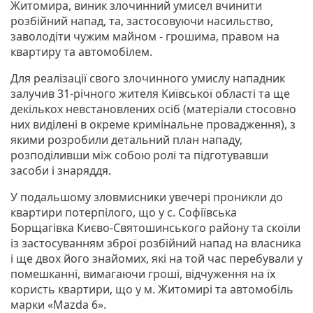
Житомира, виник злочинний умисел вчинити
розбійний напад, та, застосовуючи насильство,
заволодіти чужим майном - грошима, правом на
квартиру та автомобілем.
Для реалізації свого злочинного умислу нападник
залучив 31-річного жителя Київської області та ще
декількох невстановлених осіб (матеріали стосовно
них виділені в окреме кримінальне провадження), з
якими розробили детальний план нападу,
розподіливши між собою ролі та підготувавши
засоби і знаряддя.
У подальшому зловмисники увечері проникли до
квартири потерпілого, що у с. Софіївська
Борщагівка Києво-Святошинського району та скоїли
із застосуванням зброї розбійний напад на власника
і ще двох його знайомих, які на той час перебували у
помешканні, вимагаючи гроші, відчуження на їх
користь квартири, що у м. Житомирі та автомобіль
марки «Mazda 6».