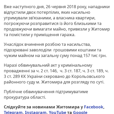
Вже наступного дня, 26 червня 2018 року, нападники
відпустили двох потерпілих, яких насильно
утримували зв’язаними, а власника квартири,
погрожуючи розправитися із його близькими та
продовжуючи вимагати майно, привезли у Житомир
та помістили у приміщення гаража.
Унаслідок вчинення розбою та насильства,
підозрювані заволоділи грошовими коштами та
чужим майном на загальну суму понад 157 тис грн.
Наразі обвинувальний акт у кримінальному
провадженні за ч. 2 ст. 146, ч. 3 ст. 187, ч. 3 ст. 189, ч.
3 ст. 289 КК України скеровано до Корольовського
районного суду м. Житомира для розгляду по суті.
Публічне обвинувачення підтримуватиме
прокуратура області.
Слідкуйте за новинами Житомира у
Facebook
,
Telegram
,
Instagram
,
YouTube
та
Google