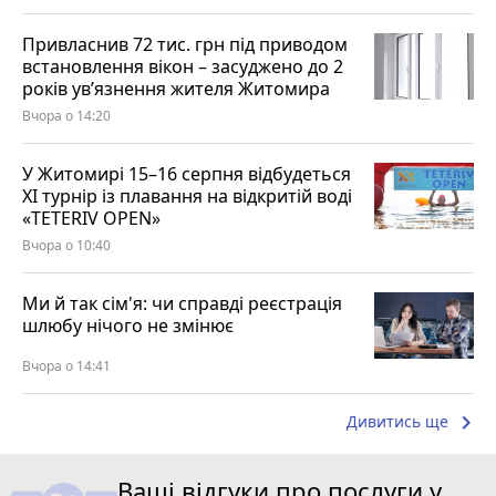
Привласнив 72 тис. грн під приводом
встановлення вікон – засуджено до 2
років ув’язнення жителя Житомира
Вчора о 14:20
У Житомирі 15–16 серпня відбудеться
XI турнір із плавання на відкритій воді
«TETERIV OPEN»
Вчора о 10:40
Ми й так сім'я: чи справді реєстрація
шлюбу нічого не змінює
Вчора о 14:41
keyboard_arrow_right
Дивитись ще
Ваші відгуки про послуги у