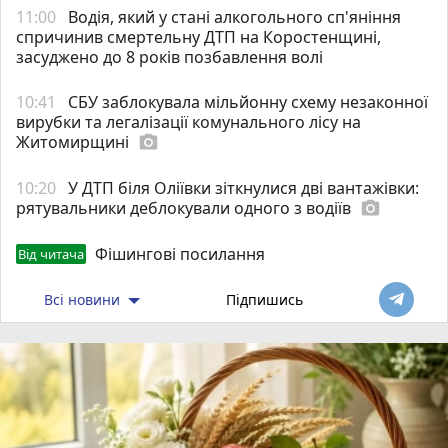
11:00
Водія, який у стані алкогольного сп'яніння
спричинив смертельну ДТП на Коростенщині,
засуджено до 8 років позбавлення волі
10:41
СБУ заблокувала мільйонну схему незаконної
вирубки та легалізації комунального лісу на
Житомирщині
photo_camera
10:20
У ДТП біля Оліївки зіткнулися дві вантажівки:
рятувальники деблокували одного з водіїв
photo_camera
Фішингові посилання
Від читача
Всі новини
Підпишись