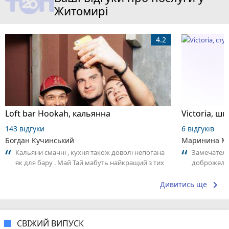
Житомирі
4.2
Loft bar Hookah, кальянна
143 відгуки
6 відгуків
Богдан Кучинський
Маринина М
Кальяни смачні , кухня також доволі непогана
Замечатель
як для бару . Май Тай мабуть найкращий з тих
доброжела
що я куштував ) . Повернуся до...
коллективо
keyboard_arrow_right
Дивитись ще
СВІЖИЙ ВИПУСК