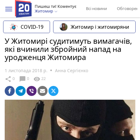
Пишеш ти! Коментує
Всі новини
Обговорен
Житомир
COVID-19
Житомир і житомиряни
У Житомирі судитимуть вимагачів,
які вчинили збройний напад на
уродженця Житомира
1 листопада 2018 р.
Анна Сергієнко
chat_bubble
share
visibility
0
0
22