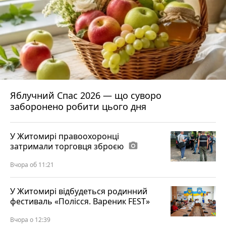
Яблучний Спас 2026 — що суворо
заборонено робити цього дня
У Житомирі правоохоронці
затримали торговця зброєю
photo_camera
Вчора об 11:21
У Житомирі відбудеться родинний
фестиваль «Полісся. Вареник FEST»
Вчора о 12:39