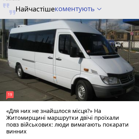
коментують
Найчастіше
19
«Для них не знайшлося місця?» На
Житомирщині маршрутки двічі проїхали
17 липня 2026 р.
повз військових: люди вимагають покарати
винних