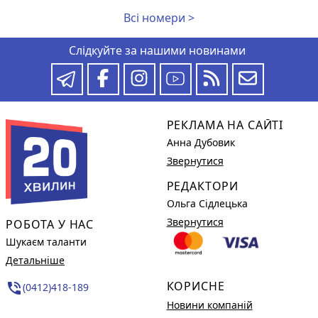
Всі номери >
Слідкуйте за нашими новинами
РЕКЛАМА НА САЙТІ
Анна Дубовик
Звернутися
РЕДАКТОРИ
Ольга Сідлецька
Звернутися
РОБОТА У НАС
Шукаєм таланти
Детальніше
КОРИСНЕ
phone_in_talk
(0412)418-189
Новини компаній