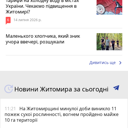
Тарифи на холодну воду в містах
України. Чекаємо підвищення в
Житомирі?
6
14 липня 2026 р.
Маленького хлопчика, який зник
учора ввечері, розшукали
keyboard_arrow_right
Дивитись ще
Новини Житомира за сьогодні
11:21
На Житомирщині минулої доби виникло 11
пожеж сухої рослинності, вогнем пройдено майже
10 га території