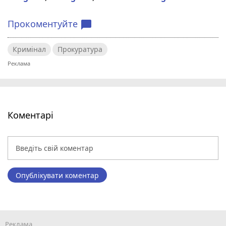
Прокоментуйте
chat_bubble
Кримінал
Прокуратура
Коментарі
Опублікувати коментар