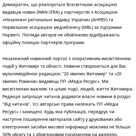
Демократія», що реалізується Всесвітньою асоціацією
видавців новин (WAN-IFRA) у партнерстві з Асоціацією
«Незалежні регіональні видавці України» (АНРВУ) та
Норвезькою асоціацією медіабізнесу (MBL) за підтримки
Норвегії. Погляди авторів не обов’язково відображають
офіційну позицію партнерів програми.
Незалежний новинний портал з оперативним висвітленням
подій у Житомирі та області. Новини створюються для Вас
мультимедійною редакцією "20 хвилин Житомир" та «20
хвилин Романів» видавець ПП «Медіа Ресурс». Ми
висвітлюємо важливі та цікаві події, людей, життя Житомира.
Редакція запрошує читачів додавати власні новини в розділ
"Від читачів". Усі авторські права належать ПП «Медіа
Ресурс» і захищені. Будь-яка публiкацiя, передрук чи
наступне поширення матеріалів сайту у друкованих або
електронних засобах масової інформації можлива не більше
50% обсягу та з обов'язковим посиланням на джерело.