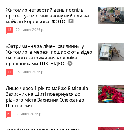
Житомир четвертий день поспіль
протестує: містяни знову вийшли на
майдан Корольова. ФОТО
photo_camera
13
20 липня 2026 р.
«Затримання за лічені хвилини»: у
Житомирі в мережі поширюють відео
силового затримання чоловіка
працівниками ТЦК. ВІДЕО
play_circle_filled
11
18 липня 2026 р.
Лише через 1 рік та майже 8 місяців
Захисник на Щиті повернувся до
рідного міста Захисник Олександр
Піонткевич
6
13 липня 2026 р.