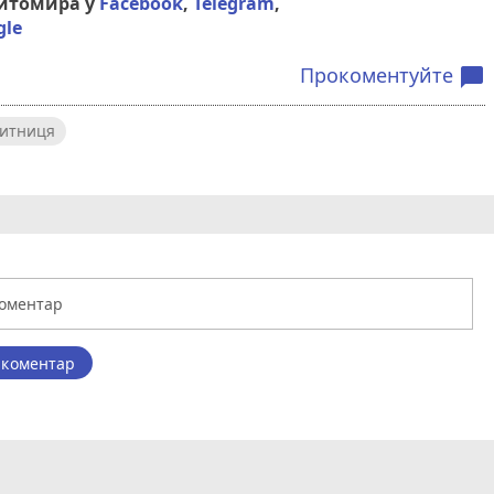
Житомира у
Facebook
,
Telegram
,
gle
Прокоментуйте
chat_bubble
итниця
 коментар