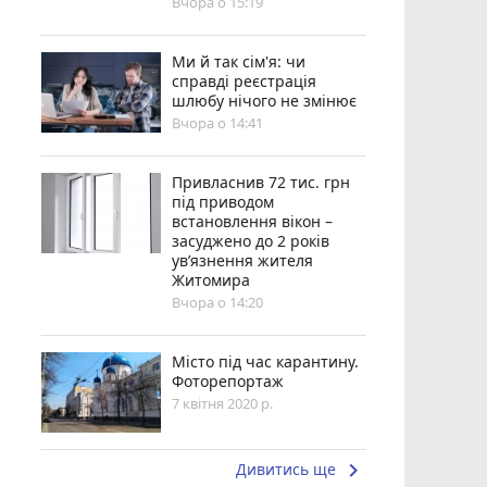
Вчора о 15:19
Ми й так сім'я: чи
справді реєстрація
шлюбу нічого не змінює
Вчора о 14:41
Привласнив 72 тис. грн
під приводом
встановлення вікон –
засуджено до 2 років
ув’язнення жителя
Житомира
Вчора о 14:20
Місто під час карантину.
Фоторепортаж
7 квітня 2020 р.
keyboard_arrow_right
Дивитись ще