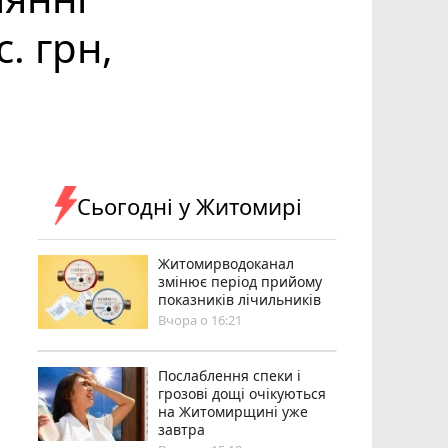
. грн,
Сьогодні у Житомирі
Житомирводоканал
змінює період прийому
показників лічильників
Вчора о 16:21
Послаблення спеки і
грозові дощі очікуються
на Житомирщині уже
завтра