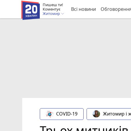
Пишеш ти!
Всі новини
Обговоренн
Коментує
Житомир
COVID-19
Житомир і 
Трьох митників,