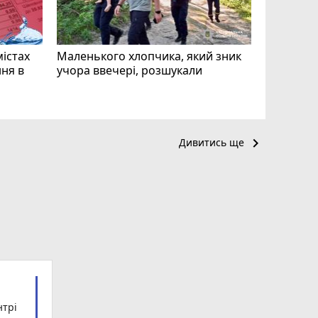
mode_comment
11
містах
Маленького хлопчика, який зник
ня в
учора ввечері, розшукали
keyboard_arrow_right
Дивитись ще
нтрі