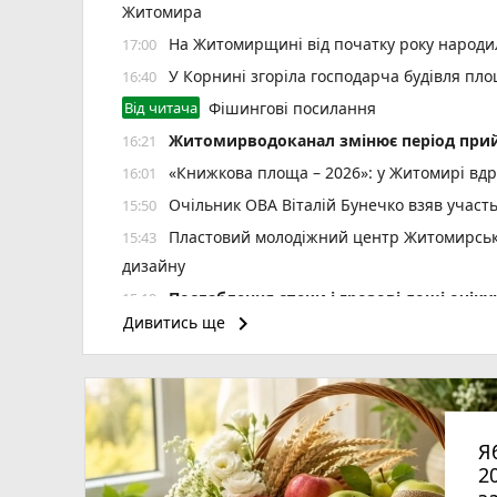
Житомира
На Житомирщині від початку року народил
17:00
У Корнині згоріла господарча будівля пло
16:40
Від читача
Фішингові посилання
Житомирводоканал змінює період прий
16:21
«Книжкова площа – 2026»: у Житомирі вдр
16:01
Очільник ОВА Віталій Бунечко взяв участ
15:50
Пластовий молодіжний центр Житомирської
15:43
дизайну
Послаблення спеки і грозові дощі очі
15:19
keyboard_arrow_right
Дивитись ще
Стартує новий набір на навчання із сонячн
15:00
Ми й так сім'я: чи справді реєстрація 
14:41
Привласнив 72 тис. грн під приводом в
14:20
Житомира
Я
Минулої доби рятувальники області 5 разі
14:00
2
У Житомирі відбудеться родинний фестива
12:39