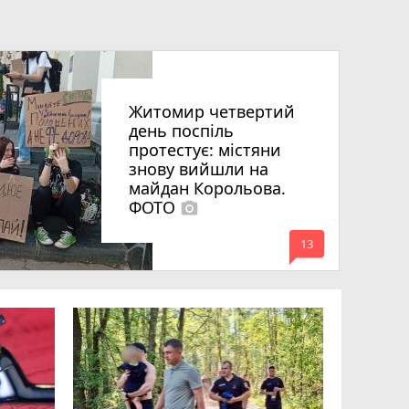
Житомир четвертий
день поспіль
протестує: містяни
знову вийшли на
майдан Корольова.
ФОТО
photo_camera
mode_comment
13
«Затриман
Житомир
відео си
чоловіка
ВІДЕО
play_circle_filled