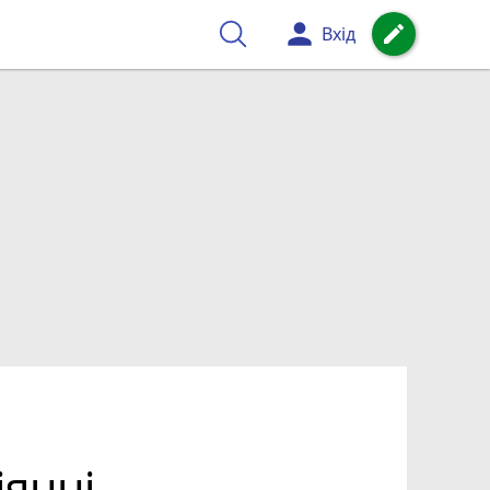
person
create
Вхід
іянні