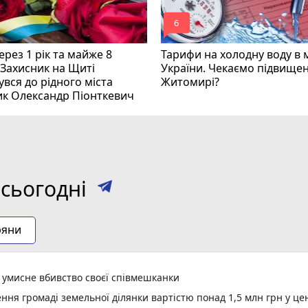
mode_comment
6
рез 1 рік та майже 8
Тарифи на холодну воду в 
 Захисник на Щиті
України. Чекаємо підвищен
вся до рідного міста
Житомирі?
ик Олександр Піонткевич
сьогодні
ряни
а умисне вбивство своєї співмешканки
ня громаді земельної ділянки вартістю понад 1,5 млн грн у це