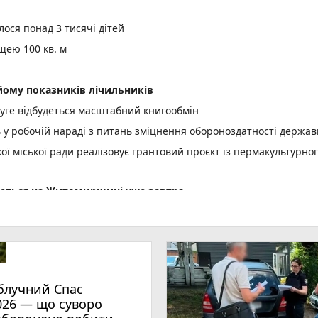
ося понад 3 тисячі дітей
щею 100 кв. м
ому показників лічильників
уге відбудеться масштабний книгообмін
ь у робочій нараді з питань зміцнення обороноздатності держав
 міської ради реалізовує грантовий проєкт із пермакультурно
куються на Житомирщині уже завтра
ої енергетики для ветеранів, ветеранок та їхніх сімей
шлюбу нічого не змінює
становлення вікон – засуджено до 2 років ув’язнення жителя
блучний Спас
в виїжджали на гасіння загорянь сухої рослинності
026 — що суворо
ль «Полісся. Вареник FEST»