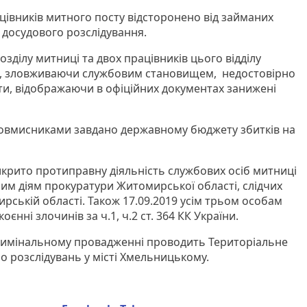
цівників митного посту відсторонено від займаних
 досудового розслідування.
озділу митниці та двох працівників цього відділу
и, зловживаючи службовим становищем, недостовірно
и, відображаючи в офіційних документах занижені
ловмисниками завдано державному бюджету збитків на
викрито протиправну діяльність службових осіб митниці
им діям прокуратури Житомирської області, слідчих
рській області. Також 17.09.2019 усім трьом особам
єнні злочинів за ч.1, ч.2 ст. 364 КК України.
кримінальному провадженні проводить Територіальне
 розслідувань у місті Хмельницькому.