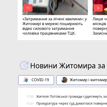
mode_comment
mode_comment
11
6
«Затримання за лічені хвилини»: у
Лише че
Житомирі в мережі поширюють
місяців
відео силового затримання
поверну
чоловіка працівниками ТЦК.
Захисн
ВІДЕО
play_circle_filled
Новини Житомира за 
COVID-19
Житомир і житоми
Жителя Потіївської громади судитимуть з
17:55
Прокуратура через суд домоглася повернен
17:21