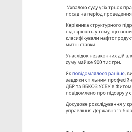
Ухвалою суду усіх трьох пра
посад на період проведення
Керівника структурного підр
підозрюють у тому, що вон
класифікували нафтопродукт
митні ставки.
Унаслідок незаконних дій з
суму майже 900 тис грн.
Як
повідомлялося раніше
, 
завдяки спільним професійн
ДБР та ВБКОЗ УСБУ в Житоми
повідомлено про підозру у ско
Досудове розслідування у 
управління Державного бюро