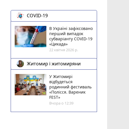
COVID-19
В Україні зафіксовано
перший випадок
субваріанту COVID-19
«Цикада»
22 квітня 2026 р.
Житомир і житомиряни
У Житомирі
відбудеться
родинний фестиваль
«Полісся. Вареник
FEST»
Вчора о 12:39