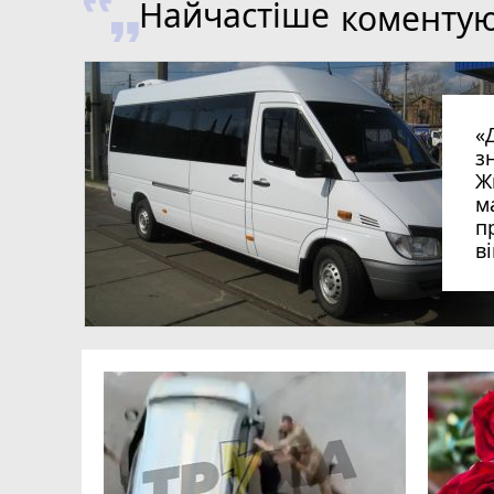
Найчастіше
коменту
«
з
Ж
м
п
в
в
в
ий зник
и