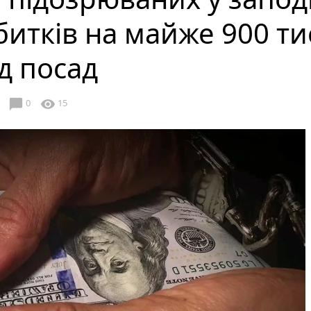
тків на майже 900 тис
д посад
chat_bubble
visibility
0
15