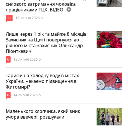
силового затримання чоловіка
працівниками ТЦК. ВІДЕО
play_circle_filled
11
18 липня 2026 р.
Лише через 1 рік та майже 8 місяців
Захисник на Щиті повернувся до
рідного міста Захисник Олександр
Піонткевич
6
13 липня 2026 р.
Тарифи на холодну воду в містах
України. Чекаємо підвищення в
Житомирі?
6
14 липня 2026 р.
Маленького хлопчика, який зник
учора ввечері, розшукали