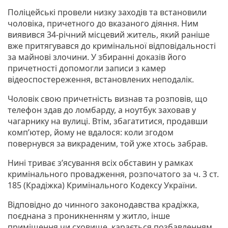
Поліцейські провели низку заходів та встановили
чоловіка, причетного до вказаного діяння. Ним
виявився 34-річний місцевий житель, який раніше
вже притягувався до кримінальної відповідальності
за майнові злочини. У збиранні доказів його
причетності допомогли записи з камер
відеоспостереження, встановлених неподалік.
Чоловік свою причетність визнав та розповів, що
телефон здав до ломбарду, а ноутбук заховав у
чагарнику на вулиці. Втім, збагатитися, продавши
комп’ютер, йому не вдалося: коли згодом
повернувся за викраденим, той уже хтось забрав.
Нині триває з’ясування всіх обставин у рамках
кримінального провадження, розпочатого за ч. 3 ст.
185 (Крадіжка) Кримінального Кодексу України.
Відповідно до чинного законодавства крадіжка,
поєднана з проникненням у житло, інше
приміщення чи сховище, карається позбавленням