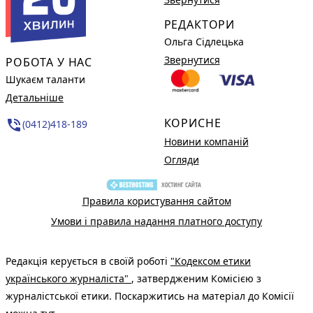
РЕДАКТОРИ
Ольга Сідлецька
Звернутися
РОБОТА У НАС
Шукаєм таланти
Детальніше
КОРИСНЕ
phone_in_talk
(0412)418-189
Новини компаній
Огляди
Правила користування сайтом
Умови і правила надання платного доступу
Редакція керується в своїй роботі
"Кодексом етики
українського журналіста"
, затвердженим Комісією з
журналістської етики. Поскаржитись на матеріал до Комісії