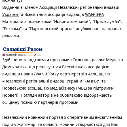
можна
тут
Видання є членом
Асоціації Незалежні регіональні видавці
України
та Всесвітньої асоціації видавців
WAN-IFRA
Матеріали з позначками "Новини компаній", "Прес-служба",
"Реклама" та "Партнерський проєкт" опубліковані на правах
реклами.
Здійснено за підтримки програми «Сильніші разом: Медіа та
Демократія», що реалізується Всесвітньою асоціацією
видавців новин (WAN-IFRA) у партнерстві з Асоціацією
«Незалежні регіональні видавці України» (АНРВУ) та
Норвезькою асоціацією медіабізнесу (MBL) за підтримки
Норвегії. Погляди авторів не обов’язково відображають
офіційну позицію партнерів програми.
Незалежний новинний портал з оперативним висвітленням
подій у Житомирі та області. Новини створюються для Вас