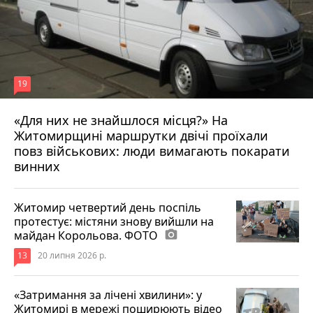
19
«Для них не знайшлося місця?» На
Житомирщині маршрутки двічі проїхали
17 липня 2026 р.
повз військових: люди вимагають покарати
винних
Житомир четвертий день поспіль
протестує: містяни знову вийшли на
майдан Корольова. ФОТО
photo_camera
13
20 липня 2026 р.
«Затримання за лічені хвилини»: у
Житомирі в мережі поширюють відео