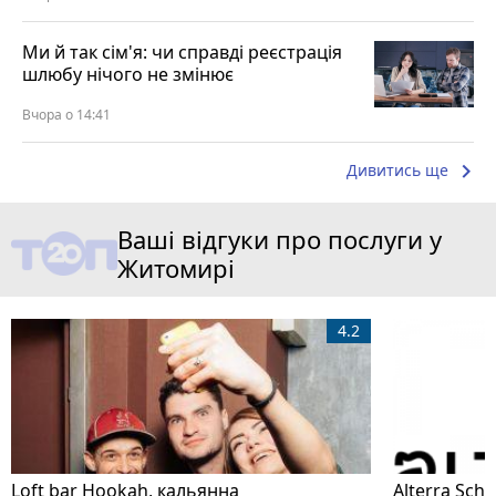
Ми й так сім'я: чи справді реєстрація
шлюбу нічого не змінює
Вчора о 14:41
keyboard_arrow_right
Дивитись ще
Ваші відгуки про послуги у
Житомирі
4.2
Loft bar Hookah, кальянна