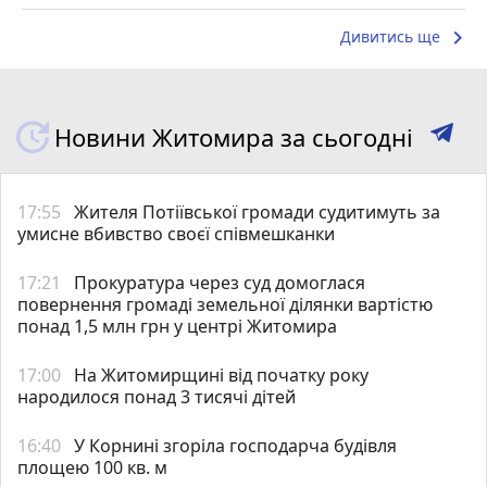
keyboard_arrow_right
Дивитись ще
Новини Житомира за сьогодні
17:55
Жителя Потіївської громади судитимуть за
умисне вбивство своєї співмешканки
17:21
Прокуратура через суд домоглася
повернення громаді земельної ділянки вартістю
понад 1,5 млн грн у центрі Житомира
17:00
На Житомирщині від початку року
народилося понад 3 тисячі дітей
16:40
У Корнині згоріла господарча будівля
площею 100 кв. м