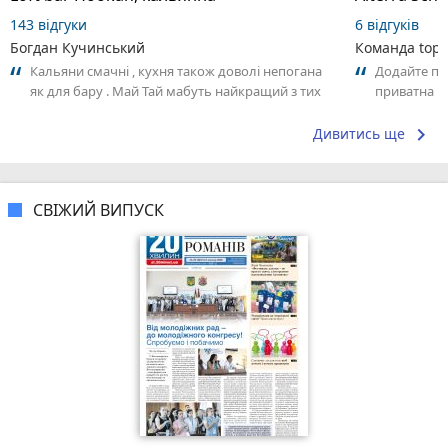
143 відгуки
6 відгуків
Богдан Кучинський
Команда top2
Кальяни смачні , кухня також доволі непогана
Додайте пер
як для бару . Май Тай мабуть найкращий з тих
приватна ш
що я куштував ) . Повернуся до...
досвідом – 
keyboard_arrow_right
Дивитись ще
СВІЖИЙ ВИПУСК