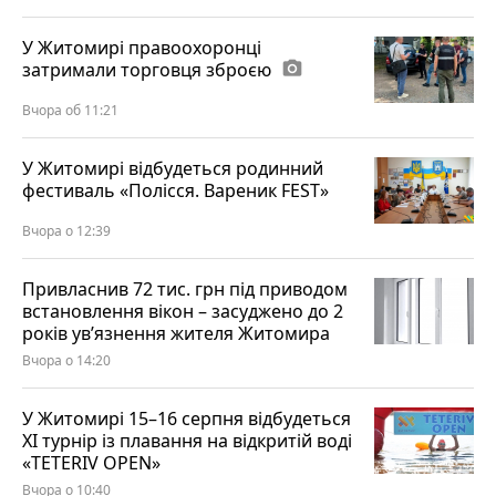
У Житомирі правоохоронці
затримали торговця зброєю
photo_camera
Вчора об 11:21
У Житомирі відбудеться родинний
фестиваль «Полісся. Вареник FEST»
Вчора о 12:39
Привласнив 72 тис. грн під приводом
встановлення вікон – засуджено до 2
років ув’язнення жителя Житомира
Вчора о 14:20
У Житомирі 15–16 серпня відбудеться
XI турнір із плавання на відкритій воді
«TETERIV OPEN»
Вчора о 10:40