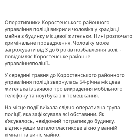
Оперативники Коростенського районного
управління поліції викрили чоловіка у крадіжці
майна з будинку місцевої жительки. Нині розпочато
кримінальне провадження. Чоловіку може
загрожувати від 3 до 6 років позбавлення волі, -
повідомляє Коростенське районне
управлінняполіції..
У середині травня до Коростенського районного
управління поліції звернулась 54-річна місцева
жителька із заявою про викрадення мобільного
телефону та ноутбука з її помешкання.
На місце події виїхала слідчо-оперативна група
поліції, яка зафіксувала всі обставини. Як
з’ясувалось, невідомий потрапив до будинку,
відтиснувши металопластикове вікно у ванній
кімнаті та виніс майно.