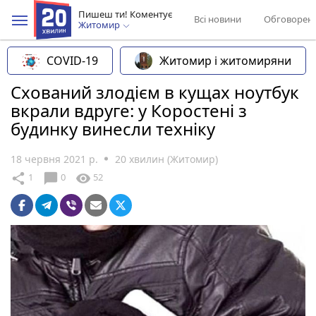
Пишеш ти! Коментує
Всі новини
Обговорен
Житомир
COVID-19
Житомир і житомиряни
Схований злодієм в кущах ноутбук
вкрали вдруге: у Коростені з
будинку винесли техніку
18 червня 2021 р.
20 хвилин (Житомир)
chat_bubble
share
visibility
1
0
52