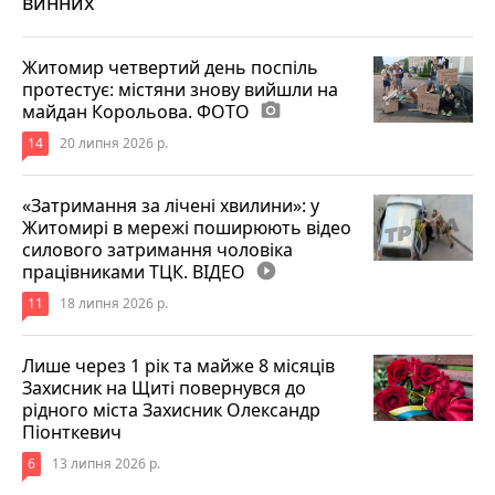
винних
Житомир четвертий день поспіль
протестує: містяни знову вийшли на
майдан Корольова. ФОТО
photo_camera
14
20 липня 2026 р.
«Затримання за лічені хвилини»: у
Житомирі в мережі поширюють відео
силового затримання чоловіка
працівниками ТЦК. ВІДЕО
play_circle_filled
11
18 липня 2026 р.
Лише через 1 рік та майже 8 місяців
Захисник на Щиті повернувся до
рідного міста Захисник Олександр
Піонткевич
6
13 липня 2026 р.