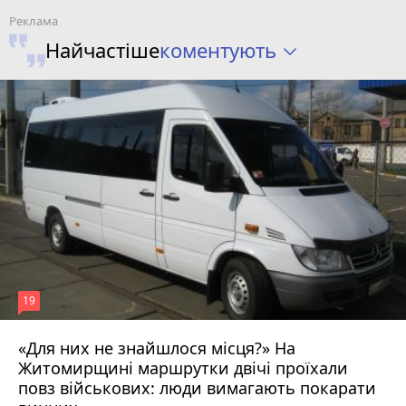
коментують
Найчастіше
19
«Для них не знайшлося місця?» На
Житомирщині маршрутки двічі проїхали
17 липня 2026 р.
повз військових: люди вимагають покарати