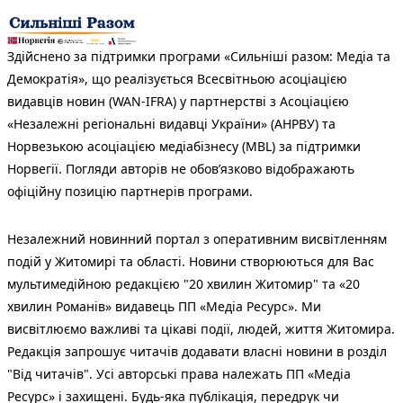
Здійснено за підтримки програми «Сильніші разом: Медіа та
Демократія», що реалізується Всесвітньою асоціацією
видавців новин (WAN-IFRA) у партнерстві з Асоціацією
«Незалежні регіональні видавці України» (АНРВУ) та
Норвезькою асоціацією медіабізнесу (MBL) за підтримки
Норвегії. Погляди авторів не обов’язково відображають
офіційну позицію партнерів програми.
Незалежний новинний портал з оперативним висвітленням
подій у Житомирі та області. Новини створюються для Вас
мультимедійною редакцією "20 хвилин Житомир" та «20
хвилин Романів» видавець ПП «Медіа Ресурс». Ми
висвітлюємо важливі та цікаві події, людей, життя Житомира.
Редакція запрошує читачів додавати власні новини в розділ
"Від читачів". Усі авторські права належать ПП «Медіа
Ресурс» і захищені. Будь-яка публiкацiя, передрук чи