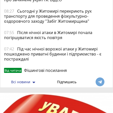
08:27
Сьогодні у Житомирі перекриють рух
транспорту для проведення фізкультурно-
оздоровчого заходу "Забіг Житомирщина"
07:55
Після нічної атаки в Житомирі почала
погіршуватися якість повітря
07:42
Під час нічної ворожої атаки у Житомирі
пошкоджено приватні будинки і підприємство - є
постраждалі
Фішингові посилання
Від читача
Всі новини
Підпишись