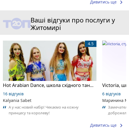
keyboard_arrow_right
Дивитись ще
Ваші відгуки про послуги у
Житомирі
4.5
Hot Arabian Dance, школа східного танцю
16 відгуків
6 відгуків
Kalyania Sabet
Маринина М
А у нас новий набір! Чекаємо на кожну
Замечатель
принцесу та королеву!
доброжела
коллективо
keyboard_arrow_right
Дивитись ще