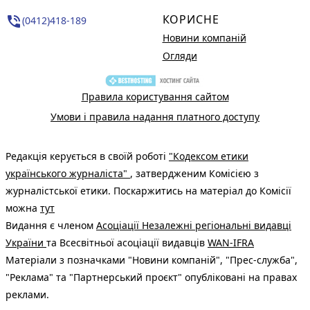
КОРИСНЕ
phone_in_talk
(0412)418-189
Новини компаній
Огляди
Правила користування сайтом
Умови і правила надання платного доступу
Редакція керується в своїй роботі
"Кодексом етики
українського журналіста"
, затвердженим Комісією з
журналістської етики. Поскаржитись на матеріал до Комісії
можна
тут
Видання є членом
Асоціації Незалежні регіональні видавці
України
та Всесвітньої асоціації видавців
WAN-IFRA
Матеріали з позначками "Новини компаній", "Прес-служба",
"Реклама" та "Партнерський проєкт" опубліковані на правах
реклами.