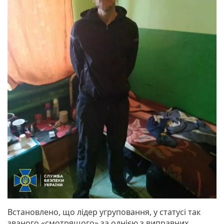
Встановлено, що лідер угруповання, у статусі так
званого «смотрящого» за однією з виправних