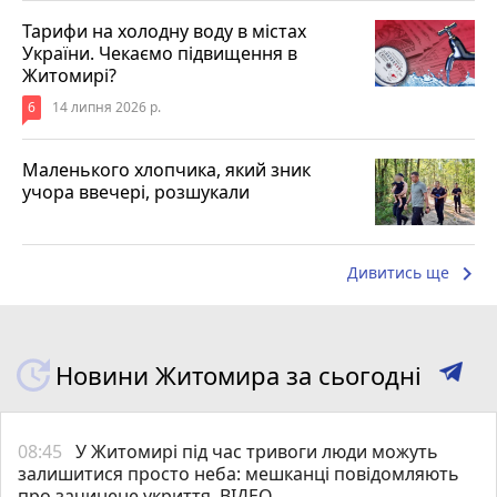
Тарифи на холодну воду в містах
України. Чекаємо підвищення в
Житомирі?
6
14 липня 2026 р.
Маленького хлопчика, який зник
учора ввечері, розшукали
keyboard_arrow_right
Дивитись ще
Новини Житомира за сьогодні
08:45
У Житомирі під час тривоги люди можуть
залишитися просто неба: мешканці повідомляють
про зачинене укриття. ВІДЕО