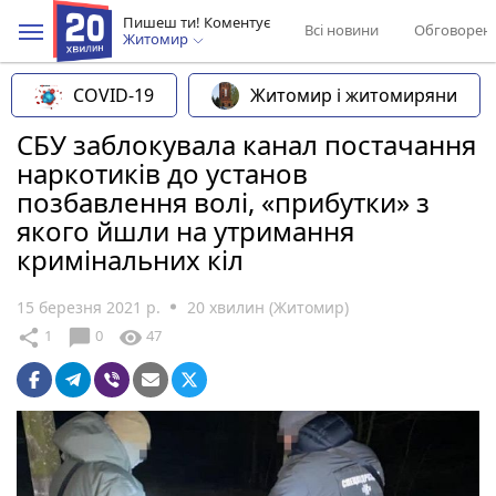
Пишеш ти! Коментує
Всі новини
Обговорен
Житомир
COVID-19
Житомир і житомиряни
СБУ заблокувала канал постачання
наркотиків до установ
позбавлення волі, «прибутки» з
якого йшли на утримання
кримінальних кіл
15 березня 2021 р.
20 хвилин (Житомир)
chat_bubble
share
visibility
1
0
47