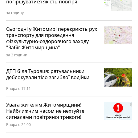
погіршуватися якість повітря
за годину
Сьогодні у Житомирі перекриють рух
транспорту для проведення
фізкультурно-оздоровчого заходу
"Забіг Житомирщина"
за 2 години
ДТП біля Туровця: рятувальники
деблокували тіло загиблої водійки
Вчора о 17:11
Увага жителям Житомирщини!
Найближчим часом не нехтуйте
сигналами повітряної тривоги!
Вчора о 22:00