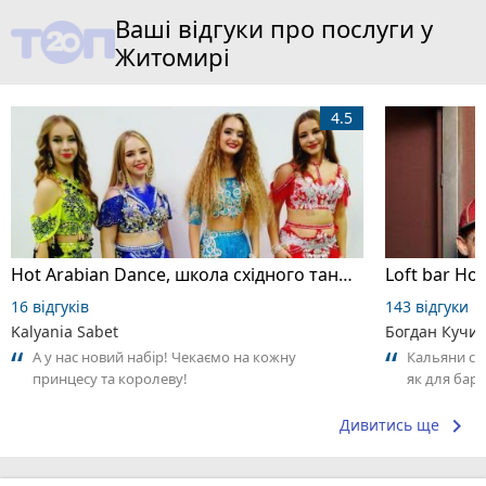
Ваші відгуки про послуги у
Житомирі
4.5
Hot Arabian Dance, школа східного танцю
Loft bar Ho
16 відгуків
143 відгуки
Kalyania Sabet
Богдан Кучи
А у нас новий набір! Чекаємо на кожну
Кальяни сма
принцесу та королеву!
як для бару
що я куштув
keyboard_arrow_right
Дивитись ще