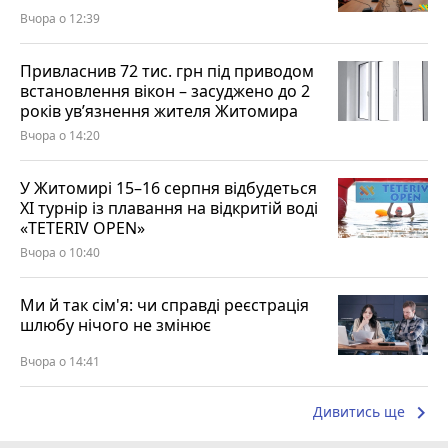
Вчора о 12:39
Привласнив 72 тис. грн під приводом
встановлення вікон – засуджено до 2
років ув’язнення жителя Житомира
Вчора о 14:20
У Житомирі 15–16 серпня відбудеться
XI турнір із плавання на відкритій воді
«TETERIV OPEN»
Вчора о 10:40
Ми й так сім'я: чи справді реєстрація
шлюбу нічого не змінює
Вчора о 14:41
keyboard_arrow_right
Дивитись ще