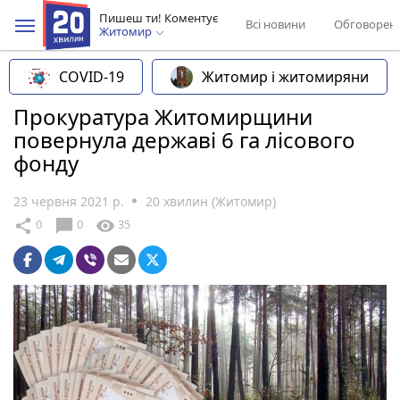
Пишеш ти! Коментує
Всі новини
Обговорен
Житомир
COVID-19
Житомир і житомиряни
Прокуратура Житомирщини
повернула державі 6 га лісового
фонду
23 червня 2021 р.
20 хвилин (Житомир)
chat_bubble
share
visibility
0
0
35