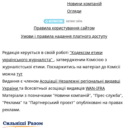
Новини компаній
Огляди
Правила користування сайтом
Умови і правила надання платного доступу
Редакція керується в своїй роботі
"Кодексом етики
українського журналіста"
, затвердженим Комісією з
журналістської етики. Поскаржитись на матеріал до Комісії
можна
тут
Видання є членом
Асоціації Незалежні регіональні видавці
України
та Всесвітньої асоціації видавців
WAN-IFRA
Матеріали з позначками "Новини компаній", "Прес-служба",
"Реклама" та "Партнерський проєкт" опубліковані на правах
реклами.