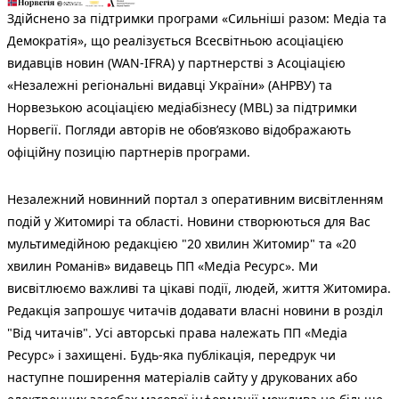
Здійснено за підтримки програми «Сильніші разом: Медіа та
Демократія», що реалізується Всесвітньою асоціацією
видавців новин (WAN-IFRA) у партнерстві з Асоціацією
«Незалежні регіональні видавці України» (АНРВУ) та
Норвезькою асоціацією медіабізнесу (MBL) за підтримки
Норвегії. Погляди авторів не обов’язково відображають
офіційну позицію партнерів програми.
Незалежний новинний портал з оперативним висвітленням
подій у Житомирі та області. Новини створюються для Вас
мультимедійною редакцією "20 хвилин Житомир" та «20
хвилин Романів» видавець ПП «Медіа Ресурс». Ми
висвітлюємо важливі та цікаві події, людей, життя Житомира.
Редакція запрошує читачів додавати власні новини в розділ
"Від читачів". Усі авторські права належать ПП «Медіа
Ресурс» і захищені. Будь-яка публiкацiя, передрук чи
наступне поширення матеріалів сайту у друкованих або