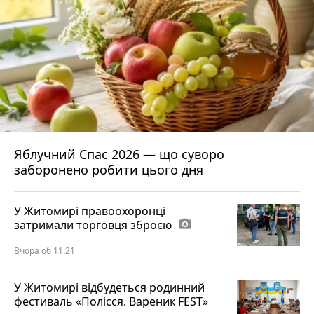
Яблучний Спас 2026 — що суворо
заборонено робити цього дня
У Житомирі правоохоронці
затримали торговця зброєю
photo_camera
Вчора об 11:21
У Житомирі відбудеться родинний
фестиваль «Полісся. Вареник FEST»