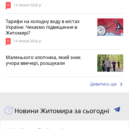
6
13 липня 2026 р.
Тарифи на холодну воду в містах
України. Чекаємо підвищення в
Житомирі?
6
14 липня 2026 р.
Маленького хлопчика, який зник
учора ввечері, розшукали
keyboard_arrow_right
Дивитись ще
Новини Житомира за сьогодні