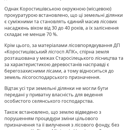
Однак Коростишівською окружною (місцевою)
прокуратурою встановлено, що ці земельні ділянки
є суміжними та становлять єдиний масив лісових
насаджень віком від 30 до 40 років, а їх заліснення
складає не менше 70 %.
Крім цього, за матеріалами лісовпорядкування ДП
«Коростишівський лісгосп АПК», спірна земля
розташована у межах Старосілецького лісництва та
за характеристикою деревостанів насправді є
берегозахисними лісами, а тому відноситься до
земель лісогосподарського призначення.
Відтак усі три земельні ділянки не могли бути
передані у приватну власність для ведення
особистого селянського господарства.
Також встановлено, що землю відведено з
порушенням процедури зміни цільового
призначення та її вилучення з лісового фонду, без