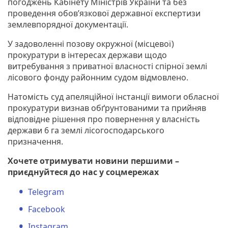
погоджень Кабінету Міністрів України та без
проведення обов’язкової державної експертизи
землевпорядної документації.
У задоволенні позову окружної (місцевої)
прокуратури в інтересах держави щодо
витребування з приватної власності спірної землі
лісового фонду районним судом відмовлено.
Натомість суд апеляційної інстанції вимоги обласної
прокуратури визнав обґрунтованими та прийняв
відповідне рішення про повернення у власність
держави 6 га землі лісогосподарського
призначення.
Хочете отримувати новини першими –
приєднуйтеся до нас у соцмережах
Telegram
Facebook
Instagram