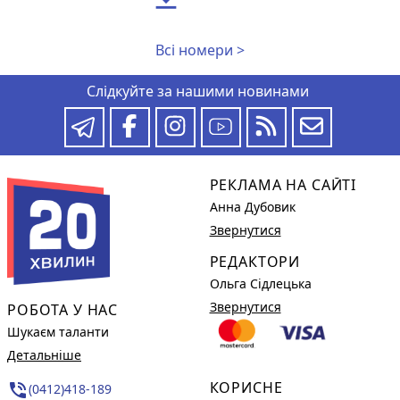
Всі номери >
Слідкуйте за нашими новинами
РЕКЛАМА НА САЙТІ
Анна Дубовик
Звернутися
РЕДАКТОРИ
Ольга Сідлецька
Звернутися
РОБОТА У НАС
Шукаєм таланти
Детальніше
КОРИСНЕ
phone_in_talk
(0412)418-189