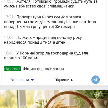
17:55
Жителя Потіївської громади судитимуть за
умисне вбивство своєї співмешканки
17:21
Прокуратура через суд домоглася
повернення громаді земельної ділянки вартістю
понад 1,5 млн грн у центрі Житомира
17:00
На Житомирщині від початку року
народилося понад 3 тисячі дітей
16:40
У Корнині згоріла господарча будівля
площею 100 кв. м
Фішингові посилання
Від читача
Всі новини
Підпишись