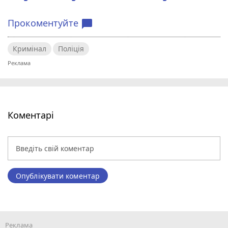
Прокоментуйте
chat_bubble
Кримінал
Поліція
Коментарі
Опублікувати коментар