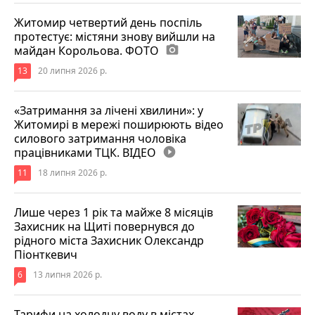
Житомир четвертий день поспіль
протестує: містяни знову вийшли на
майдан Корольова. ФОТО
photo_camera
13
20 липня 2026 р.
«Затримання за лічені хвилини»: у
Житомирі в мережі поширюють відео
силового затримання чоловіка
працівниками ТЦК. ВІДЕО
play_circle_filled
11
18 липня 2026 р.
Лише через 1 рік та майже 8 місяців
Захисник на Щиті повернувся до
рідного міста Захисник Олександр
Піонткевич
6
13 липня 2026 р.
Тарифи на холодну воду в містах