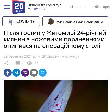
Пишеш ти! Коментує
Всі новини
Обговорен
Житомир
COVID-19
Житомир і житомиряни
Після гостин у Житомирі 24-річний
киянин з ножовими пораненнями
опинився на операційному столі
29 березня 2021 р.
20 хвилин (Житомир)
chat_bubble
share
visibility
1
0
115