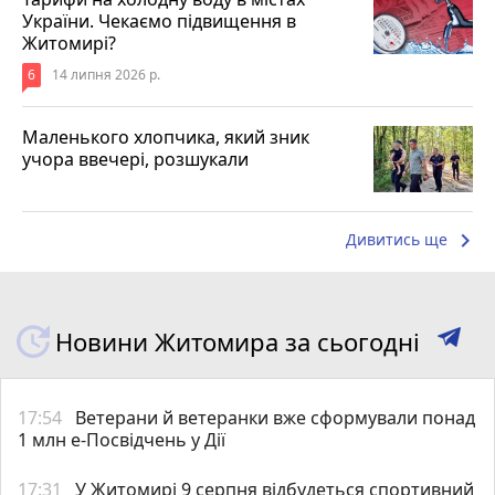
України. Чекаємо підвищення в
Житомирі?
6
14 липня 2026 р.
Маленького хлопчика, який зник
учора ввечері, розшукали
keyboard_arrow_right
Дивитись ще
Новини Житомира за сьогодні
17:54
Ветерани й ветеранки вже сформували понад
1 млн е-Посвідчень у Дії
17:31
У Житомирі 9 серпня відбудеться спортивний