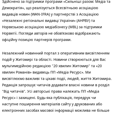
Здійснено за підтримки програми «Сильніші разом: Медіа та
Демократія», що реалізується Всесвітньою асоціацією
видавців новин (WAN-IFRA) у партнерстві з Асоціацією
«Незалежні регіональні видавці України» (АНРВУ) та
Норвезькою асоціацією медіабізнесу (MBL) за підтримки
Норвегії. Погляди авторів не обов’язково відображають
офіційну позицію партнерів програми.
Незалежний новинний портал з оперативним висвітленням
подій у Житомирі та області. Новини створюються для Вас
мультимедійною редакцією "20 хвилин Житомир" та «20
хвилин Романів» видавець ПП «Медіа Ресурс». Ми
висвітлюємо важливі та цікаві події, людей, життя Житомира.
Редакція запрошує читачів додавати власні новини в розділ
"Від читачів". Усі авторські права належать ПП «Медіа
Ресурс» і захищені. Будь-яка публiкацiя, передрук чи
наступне поширення матеріалів сайту у друкованих або
електронних засобах масової інформації можлива не більше