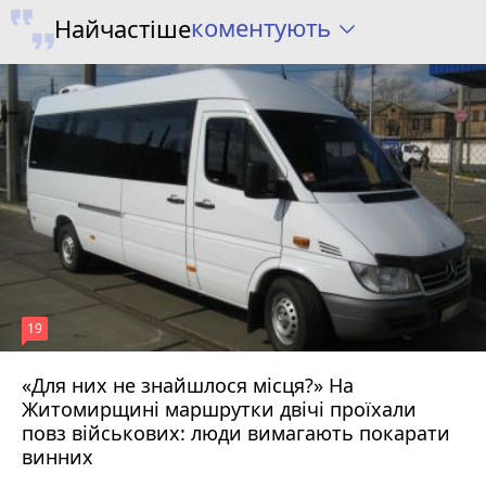
коментують
Найчастіше
19
«Для них не знайшлося місця?» На
Житомирщині маршрутки двічі проїхали
17 липня 2026 р.
повз військових: люди вимагають покарати
винних