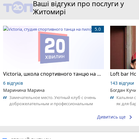
Ваші відгуки про послуги у
Житомирі
5.0
Victoria, школа спортивного танцю на пілоні
Loft bar Ho
6 відгуків
143 відгуки
Маринина Марина
Богдан Кучи
Замечательное место. Уютный клуб с очень
Кальяни сма
доброжелательным и профессиональным
як для бару
коллективом.
що я куштув
keyboard_arrow_right
Дивитись ще