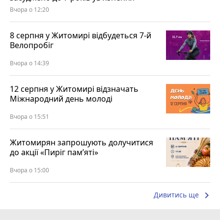
Вчора о 12:20
8 серпня у Житомирі відбудеться 7-й
Велопробіг
Вчора о 14:39
12 серпня у Житомирі відзначать
Міжнародний день молоді
Вчора о 15:51
Житомирян запрошують долучитися
до акції «Пиріг пам’яті»
Вчора о 15:00
keyboard_arrow_right
Дивитись ще