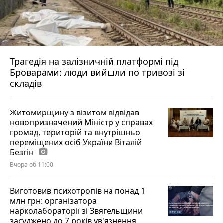
Трагедія на залізничній платформі під
Броварами: люди вийшли по тривозі зі
складів
Житомирщину з візитом відвідав
новопризначений Міністр у справах
громад, територій та внутрішньо
переміщених осіб України Віталій
Безгін
photo_camera
Вчора об 11:00
Виготовив психотропів на понад 1
млн грн: організатора
нарколабораторії зі Звягельщини
засуджено до 7 років ув'язнення