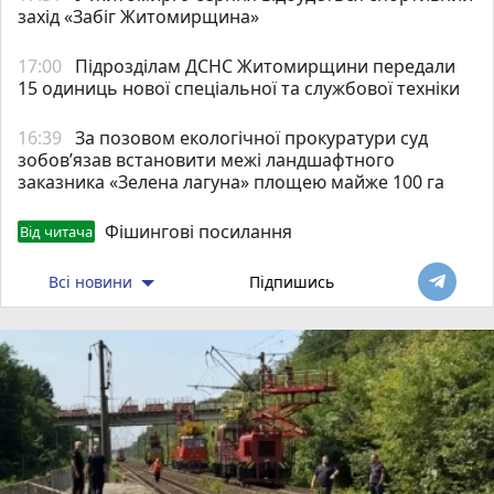
захід «Забіг Житомирщина»
17:00
Підрозділам ДСНС Житомирщини передали
15 одиниць нової спеціальної та службової техніки
16:39
За позовом екологічної прокуратури суд
зобов’язав встановити межі ландшафтного
заказника «Зелена лагуна» площею майже 100 га
Фішингові посилання
Від читача
Всі новини
Підпишись