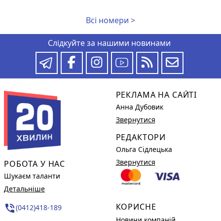
Всі номери >
Слідкуйте за нашими новинами
РЕКЛАМА НА САЙТІ
Анна Дубовик
Звернутися
РЕДАКТОРИ
Ольга Сідлецька
Звернутися
РОБОТА У НАС
Шукаєм таланти
Детальніше
КОРИСНЕ
phone_in_talk
(0412)418-189
Новини компаній