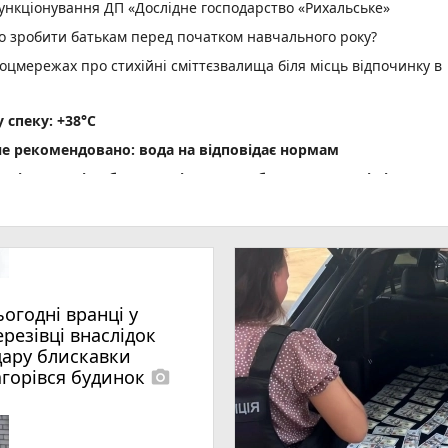
нкціонування ДП «Дослідне господарство «Рихальське»
но зробити батькам перед початком навчального року?
оцмережах про стихійні сміттєзвалища біля місць відпочинку в
спеку: +38°C
не рекомендовано: вода на відповідає нормам
ріг пам'яті» об' єднав рідних загиблих Захисників і Захис
водія вантажівки - 21-річного житомирянина
ення ВЛК помер чоловік
photo_camera
 масову загибель риби
ьогодні вранці у
photo_camera
удару блискавки загорівся будинок
ерезівці внаслідок
»: 28-річний житомирянин організував схему переправлення
дару блискавки
a
агорівся будинок
photo_camera
пожеж сухої рослинності, вогнем пройдено майже 10 га терито
ня спричинив смертельну ДТП на Коростенщині, засуджено до 8 р