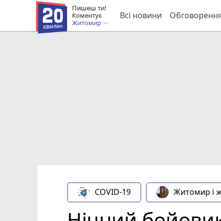
Пишеш ти!
Всі новини
Обговоренн
Коментує
Житомир
COVID-19
Житомир і 
Нічний бойовик