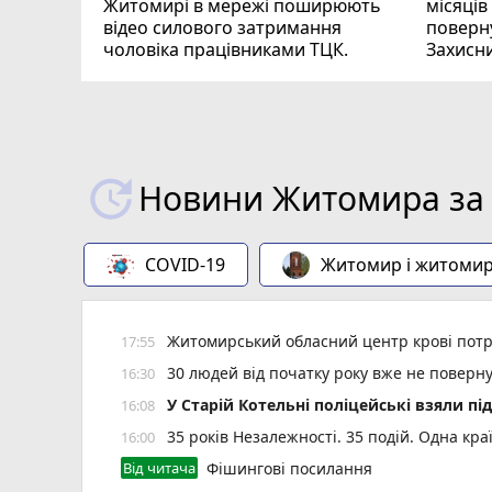
Житомирі в мережі поширюють
місяців
відео силового затримання
поверну
чоловіка працівниками ТЦК.
Захисн
ВІДЕО
play_circle_filled
Новини Житомира за 
COVID-19
Житомир і житоми
Житомирський обласний центр крові потр
17:55
30 людей від початку року вже не повер
16:30
У Старій Котельні поліцейські взяли пі
16:08
35 років Незалежності. 35 подій. Одна кра
16:00
Від читача
Фішингові посилання