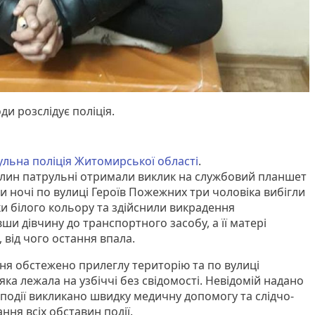
ди розслідує поліція.
льна поліція Житомирської області
.
илин патрульні отримали виклик на службовий планшет
и ночі по вулиці Героїв Пожежних три чоловіка вибігли
ки білого кольору та здійснили викрадення
и дівчину до транспортного засобу, а її матері
 від чого остання впала.
ня обстежено прилеглу територію та по вулиці
яка лежала на узбіччі без свідомості. Невідомій надано
 події викликано швидку медичну допомогу та слідчо-
ння всіх обставин події.