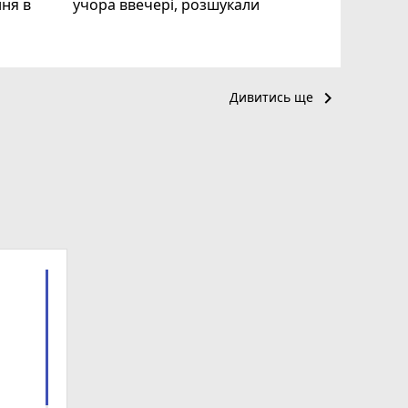
ня в
учора ввечері, розшукали
keyboard_arrow_right
Дивитись ще