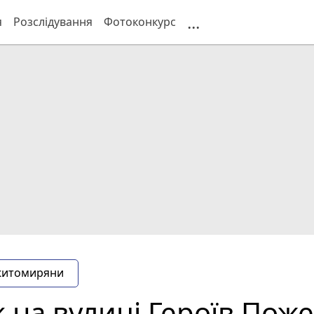
...
я
Розслідування
Фотоконкурс
житомиряни
 на вулиці Героїв Пож