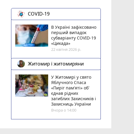
COVID-19
В Україні зафіксовано
перший випадок
субваріанту COVID-19
«Цикада»
22 квітня 2026 р.
Житомир і житомиряни
У Житомирі у свято
Яблучного Спаса
«Пиріг пам'яті» об'
єднав рідних
загиблих Захисників і
Захисниць України
Вчора о 14:00