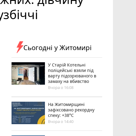
узбіччі
Сьогодні у Житомирі
У Старій Котельні
поліцейські взяли під
варту підозрюваного в
замаху на вбивство
Вчора о 16:08
Н️а Житомирщині
зафіксовано рекордну
спеку: +38°C
Вчора о 14:40