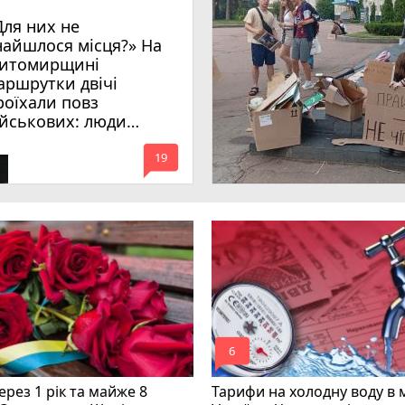
Для них не
найшлося місця?» На
итомирщині
аршрутки двічі
роїхали повз
ійськових: люди
имагають покарати
mode_comment
инних
19
mode_comment
6
рез 1 рік та майже 8
Тарифи на холодну воду в 