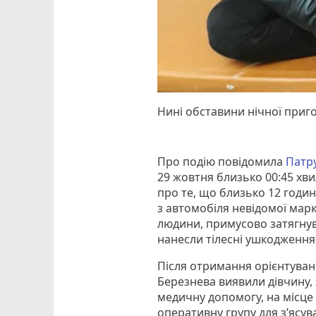
Нині обставини нічної приго
Про подію повідомила
Патру
29 жовтня близько 00:45 хв
про те, що близько 12 годин
з автомобіля невідомої мар
людини, примусово затягнувш
нанесли тілесні ушкодження,
Після отримання орієнтуван
Березнева виявили дівчину, 
медичну допомогу, на місце
оперативну групу для з’ясува