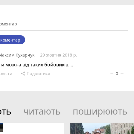
 коментар
Максим Кухарчук
29 жовтня 2018 р.
ти можна від таких бойовиків....
овісти
Поділитися
0
share
remove
add
ють
читають
поширюють