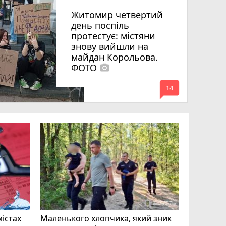
Житомир четвертий
день поспіль
протестує: містяни
знову вийшли на
майдан Корольова.
ФОТО
photo_camera
mode_comment
14
«Затриман
Житомир
відео си
чоловіка
ВІДЕО
play_circle_filled
mode_comment
11
містах
Маленького хлопчика, який зник