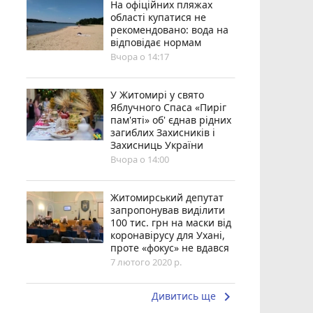
На офіційних пляжах
області купатися не
рекомендовано: вода на
відповідає нормам
Вчора о 14:17
У Житомирі у свято
Яблучного Спаса «Пиріг
пам'яті» об' єднав рідних
загиблих Захисників і
Захисниць України
Вчора о 14:00
Житомирський депутат
запропонував виділити
100 тис. грн на маски від
коронавірусу для Ухані,
проте «фокус» не вдався
7 лютого 2020 р.
keyboard_arrow_right
Дивитись ще