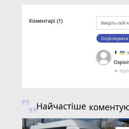
Коментарі (1)
Опублікувати
Охріні
Відп
reply
Найчастіше
коменту