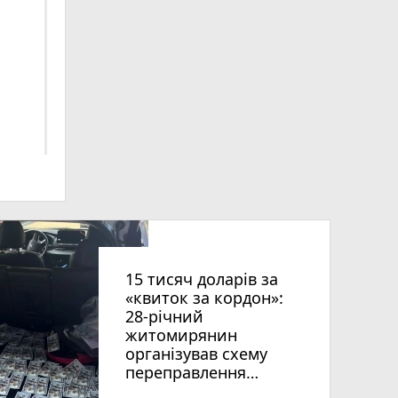
ниць
15 тисяч доларів за
«квиток за кордон»:
28-річний
житомирянин
організував схему
рії
переправлення
оків
чоловіків призовного