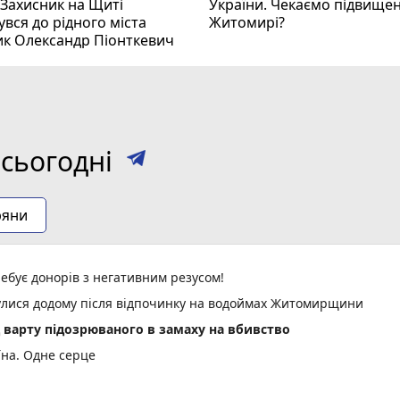
 Захисник на Щиті
України. Чекаємо підвищен
вся до рідного міста
Житомирі?
ик Олександр Піонткевич
сьогодні
ряни
ебує донорів з негативним резусом!
нулися додому після відпочинку на водоймах Житомирщини
д варту підозрюваного в замаху на вбивство
їна. Одне серце