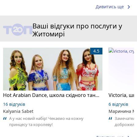
keyboard_arrow_right
Дивитись ще
Ваші відгуки про послуги у
Житомирі
4.5
Hot Arabian Dance, школа східного танцю
16 відгуків
6 відгуків
Kalyania Sabet
Маринина М
А у нас новий набір! Чекаємо на кожну
Замечатель
принцесу та королеву!
доброжела
коллективо