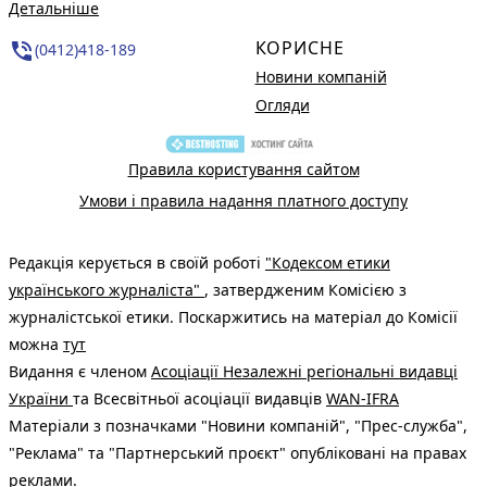
Детальніше
КОРИСНЕ
phone_in_talk
(0412)418-189
Новини компаній
Огляди
Правила користування сайтом
Умови і правила надання платного доступу
Редакція керується в своїй роботі
"Кодексом етики
українського журналіста"
, затвердженим Комісією з
журналістської етики. Поскаржитись на матеріал до Комісії
можна
тут
Видання є членом
Асоціації Незалежні регіональні видавці
України
та Всесвітньої асоціації видавців
WAN-IFRA
Матеріали з позначками "Новини компаній", "Прес-служба",
"Реклама" та "Партнерський проєкт" опубліковані на правах
реклами.