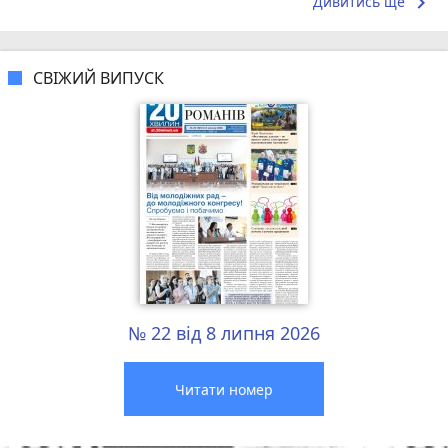
keyboard_arrow_right
Дивитись ще
СВІЖИЙ ВИПУСК
№ 22 від 8 липня 2026
Читати номер