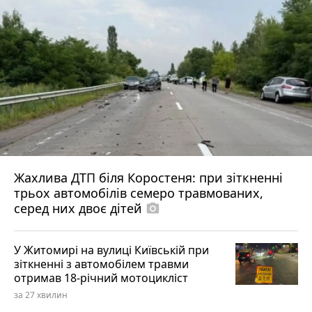
Жахлива ДТП біля Коростеня: при зіткненні
трьох автомобілів семеро травмованих,
серед них двоє дітей
photo_camera
У Житомирі на вулиці Київській при
зіткненні з автомобілем травми
отримав 18-річний мотоцикліст
за 27 хвилин