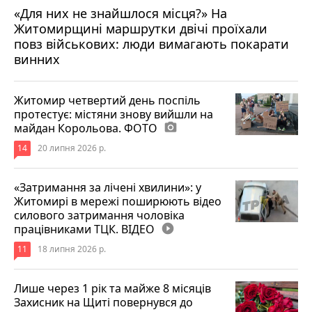
«Для них не знайшлося місця?» На
Житомирщині маршрутки двічі проїхали
17 липня 2026 р.
повз військових: люди вимагають покарати
винних
Житомир четвертий день поспіль
протестує: містяни знову вийшли на
майдан Корольова. ФОТО
photo_camera
14
20 липня 2026 р.
«Затримання за лічені хвилини»: у
Житомирі в мережі поширюють відео
силового затримання чоловіка
працівниками ТЦК. ВІДЕО
play_circle_filled
11
18 липня 2026 р.
Лише через 1 рік та майже 8 місяців
Захисник на Щиті повернувся до