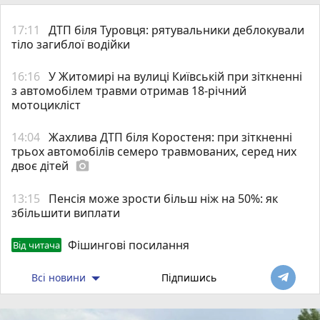
17:11
ДТП біля Туровця: рятувальники деблокували
тіло загиблої водійки
16:16
У Житомирі на вулиці Київській при зіткненні
з автомобілем травми отримав 18-річний
мотоцикліст
14:04
Жахлива ДТП біля Коростеня: при зіткненні
трьох автомобілів семеро травмованих, серед них
двоє дітей
photo_camera
13:15
Пенсія може зрости більш ніж на 50%: як
збільшити виплати
Фішингові посилання
Від читача
Всі новини
Підпишись