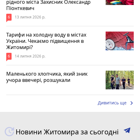
рідного міста Захисник Олександр
Піонткевич
6
13 липня 2026 р.
Тарифи на холодну воду в містах
України. Чекаємо підвищення в
Житомирі?
6
14 липня 2026 р.
Маленького хлопчика, який зник
учора ввечері, розшукали
keyboard_arrow_right
Дивитись ще
Новини Житомира за сьогодні