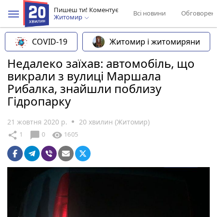
Пишеш ти! Коментує
Всі новини
Обговорен
Житомир
COVID-19
Житомир і житомиряни
Недалеко заїхав: автомобіль, що
викрали з вулиці Маршала
Рибалка, знайшли поблизу
Гідропарку
21 жовтня 2020 р.
20 хвилин (Житомир)
chat_bubble
share
visibility
1
0
1605