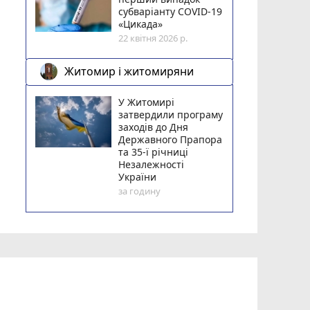
субваріанту COVID-19
«Цикада»
22 квітня 2026 р.
Житомир і житомиряни
У Житомирі
затвердили програму
заходів до Дня
Державного Прапора
та 35-ї річниці
Незалежності
України
за годину