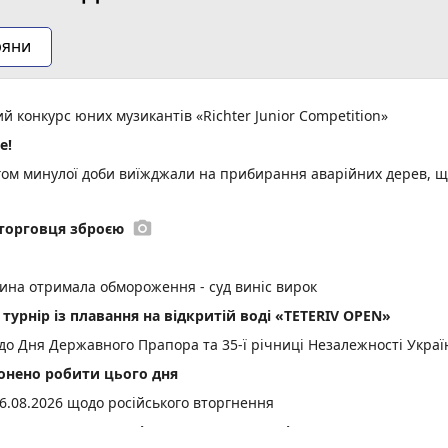
ряни
 конкурс юних музикантів «Richter Junior Competition»
е!
ом минулої доби виїжджали на прибирання аварійних дерев, 
photo_camera
торговця зброєю
тина отримала обмороження - суд виніс вирок
 турнір із плавання на відкритій воді «TETERIV OPEN»
до Дня Державного Прапора та 35-ї річниці Незалежності Украї
онено робити цього дня
6.08.2026 щодо російського вторгнення
не свято, прикмети і погода у Житомирі