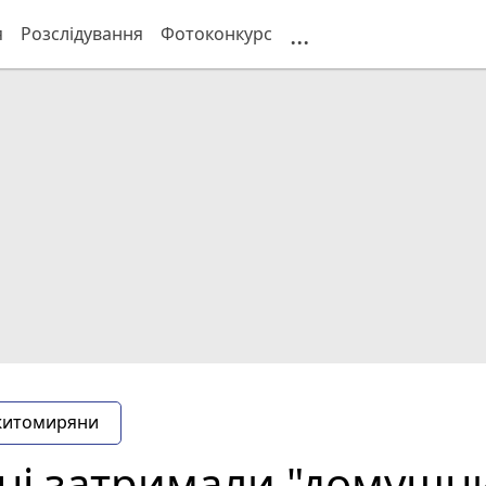
...
я
Розслідування
Фотоконкурс
житомиряни
і затримали "домушн