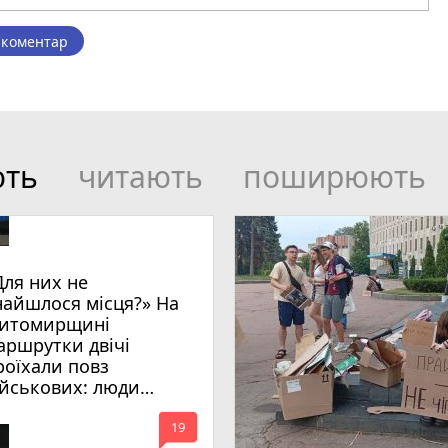
 коментар
ють
читають
поширюють
Для них не
найшлося місця?» На
итомирщині
аршрутки двічі
роїхали повз
ійськових: люди
имагають покарати
mode_comment
инних
19