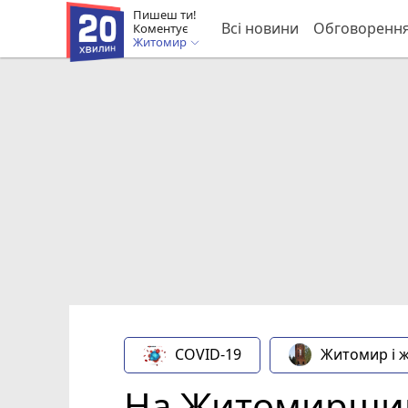
Пишеш ти!
Всі новини
Обговоренн
Коментує
Житомир
COVID-19
Житомир і 
На Житомирщин