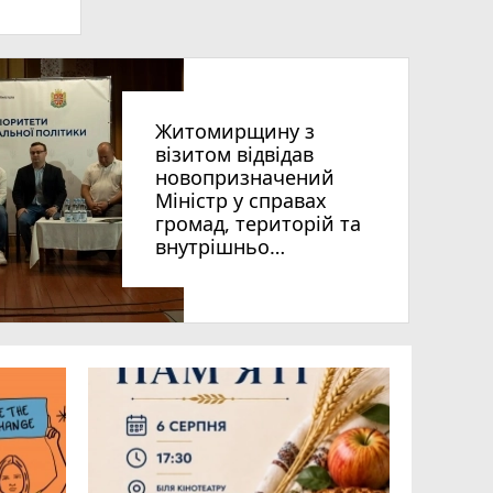
гуна»
Житомирщину з
візитом відвідав
новопризначений
Міністр у справах
громад, територій та
внутрішньо
переміщених осіб
України Віталій Безгін
photo_camera