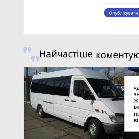
Опублікувати
Найчастіше
коменту
«
з
Ж
м
п
в
в
в