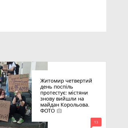
Житомир четвертий
день поспіль
протестує: містяни
знову вийшли на
майдан Корольова.
ФОТО
photo_camera
mode_comment
13