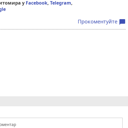
Житомира у
Facebook
,
Telegram
,
gle
Прокоментуйте
chat_bubble