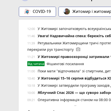
COVID-19
Житомир і житоми
У Житомирі започатковують всеукраїнський
12:00
Увага! Надзвичайна спека: бережіть себ
11:46
Рятувальники Житомирщини тричі протяг
11:39
photo_camera
перекрили рух транспорту
У Житомирі правоохоронці затримали 
11:21
Від читача
Фішингові посилання
Поки мати "відпочивала" зі спиртним, ди
11:00
У Житомирі 15–16 серпня відбудеться XI
10:40
У Житомирі затвердили програму заходів 
10:18
Яблучний Спас 2026 — що суворо забор
10:00
Оперативна інформація станом на 08:00 0
09:21
6 серпня: все про цей день, яке церков
09:00