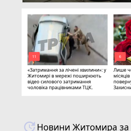
ий зник
и
mode_comment
mode_comment
11
6
«Затримання за лічені хвилини»: у
Лише че
Житомирі в мережі поширюють
місяців
відео силового затримання
поверну
чоловіка працівниками ТЦК.
Захисн
ВІДЕО
play_circle_filled
Новини Житомира за 