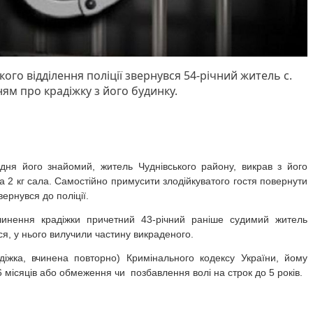
кого відділення поліції звернувся 54-річний житель с.
ням про крадіжку з його будинку.
дня його знайомий, житель Чуднівського району, викрав з його
та 2 кг сала. Самостійно примусити злодійкуватого гостя повернути
вернувся до поліції.
вчинення крадіжки причетний 43-річний раніше судимий житель
вся, у нього вилучили частину викраденого.
адіжка, вчинена повторно) Кримінального кодексу України, йому
6 місяців або обмеження чи позбавлення волі на строк до 5 років.