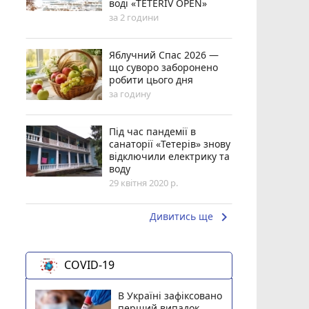
воді «TETERIV OPEN»
за 2 години
Яблучний Спас 2026 —
що суворо заборонено
робити цього дня
за годину
Під час пандемії в
санаторії «Тетерів» знову
відключили електрику та
воду
29 квітня 2020 р.
keyboard_arrow_right
Дивитись ще
COVID-19
В Україні зафіксовано
перший випадок