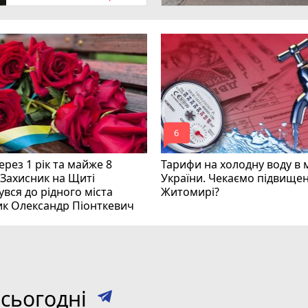
mode_comment
6
рез 1 рік та майже 8
Тарифи на холодну воду в 
 Захисник на Щиті
України. Чекаємо підвищен
вся до рідного міста
Житомирі?
ик Олександр Піонткевич
сьогодні