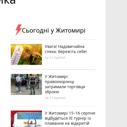
Сьогодні у Житомирі
Увага! Надзвичайна
спека: бережіть себе!
за 3 години
У Житомирі
правоохоронці
затримали торговця
зброєю
за 2 години
У Житомирі 15–16 серпня
відбудеться XI турнір із
плавання на відкритій