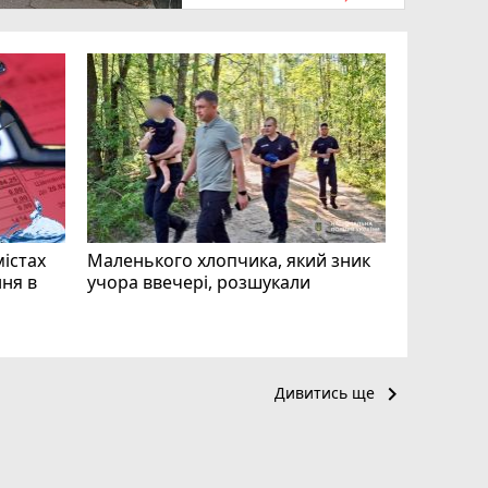
«Затриман
Житомир
відео си
чоловіка
ВІДЕО
play_circle_filled
mode_comment
11
містах
Маленького хлопчика, який зник
ня в
учора ввечері, розшукали
keyboard_arrow_right
Дивитись ще