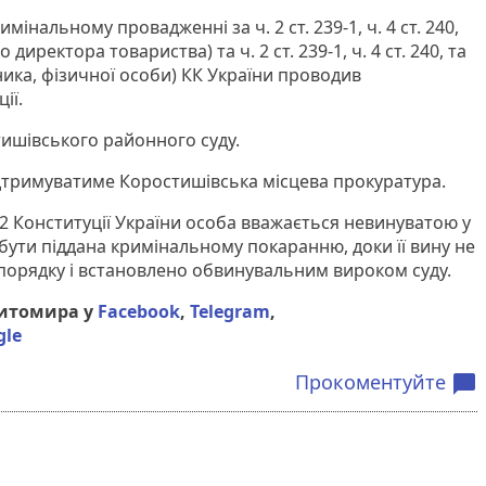
мінальному провадженні за ч. 2 ст. 239-1, ч. 4 ст. 240,
но директора товариства) та ч. 2 ст. 239-1, ч. 4 ст. 240, та
ьника, фізичної особи) КК України проводив
ії.
ишівського районного суду.
дтримуватиме Коростишівська місцева прокуратура.
 62 Конституції України особа вважається невинуватою у
бути піддана кримінальному покаранню, доки її вину не
порядку і встановлено обвинувальним вироком суду.
Житомира у
Facebook
,
Telegram
,
gle
Прокоментуйте
chat_bubble