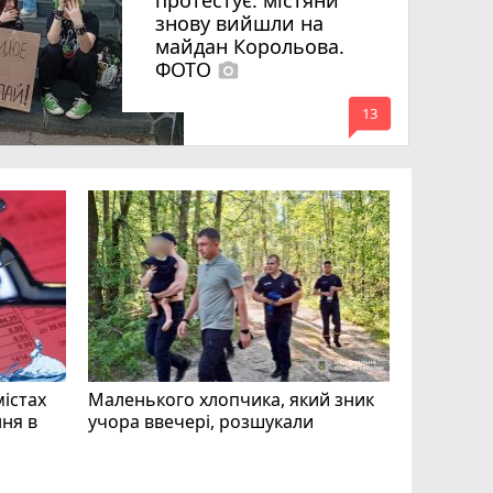
протестує: містяни
знову вийшли на
майдан Корольова.
ФОТО
photo_camera
mode_comment
13
«Затриман
Житомир
відео си
чоловіка
ВІДЕО
play_circle_filled
mode_comment
11
містах
Маленького хлопчика, який зник
ня в
учора ввечері, розшукали