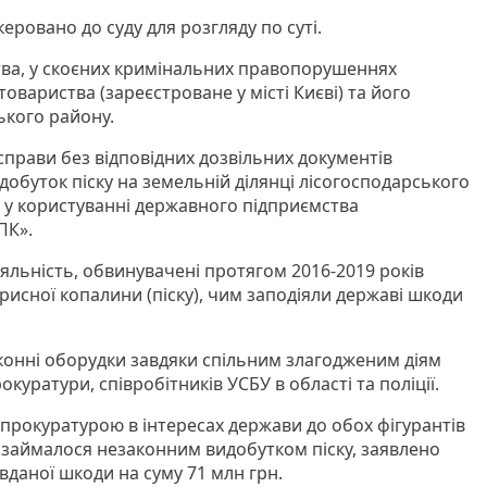
еровано до суду для розгляду по суті.
тва, у скоєних кримінальних правопорушеннях
вариства (зареєстроване у місті Києві) та його
ького району.
справи без відповідних дозвільних документів
обуток піску на земельній ділянці лісогосподарського
 у користуванні державного підприємства
ПК».
льність, обвинувачені протягом 2016-2019 років
рисної копалини (піску), чим заподіяли державі шкоди
.
онні оборудки завдяки спільним злагодженим діям
куратури, співробітників УСБУ в області та поліції.
рокуратурою в інтересах держави до обох фігурантів
е займалося незаконним видобутком піску, заявлено
вданої шкоди на суму 71 млн грн.