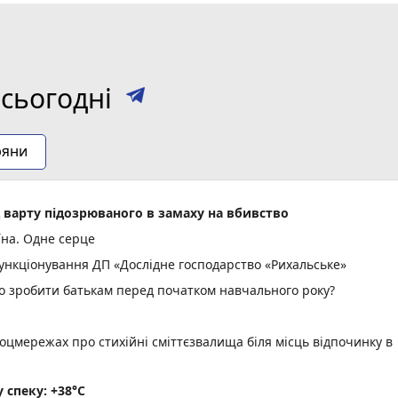
сьогодні
ряни
д варту підозрюваного в замаху на вбивство
їна. Одне серце
нкціонування ДП «Дослідне господарство «Рихальське»
но зробити батькам перед початком навчального року?
оцмережах про стихійні сміттєзвалища біля місць відпочинку в
спеку: +38°C