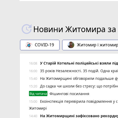
Новини Житомира за 
COVID-19
Житомир і житоми
У Старій Котельні поліцейські взяли пі
16:08
35 років Незалежності. 35 подій. Одна кра
16:00
На Житомирщині обговорили подальше фу
15:40
До садка чи школи без стресу: що потріб
15:20
Від читача
Фішингові посилання
Екоінспекція перевірила повідомлення у с
15:00
Житомирі
Н️а Житомирщині зафіксовано рекордну 
14:40