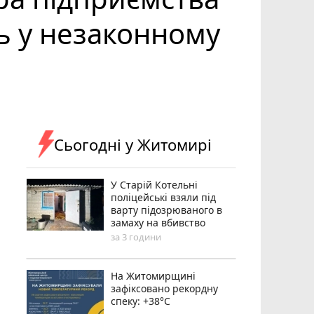
ь у незаконному
Сьогодні у Житомирі
У Старій Котельні
поліцейські взяли під
варту підозрюваного в
замаху на вбивство
за 3 години
Н️а Житомирщині
зафіксовано рекордну
спеку: +38°C