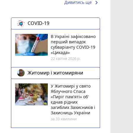
keyboard_arrow_right
Дивитись ще
COVID-19
В Україні зафіксовано
перший випадок
субваріанту COVID-19
«Цикада»
22 квітня 2026 р.
Житомир і житомиряни
У Житомирі у свято
Яблучного Спаса
«Пиріг пам'яті» об'
єднав рідних
загиблих Захисників і
Захисниць України
за 33 хвилини