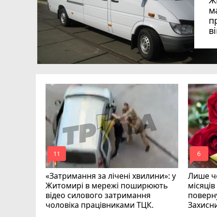
Ж
м
п
в
в
в
ий зник
и
mode_comment
mode_comment
11
6
«Затримання за лічені хвилини»: у
Лише че
Житомирі в мережі поширюють
місяців
відео силового затримання
поверну
чоловіка працівниками ТЦК.
Захисн
ВІДЕО
play_circle_filled