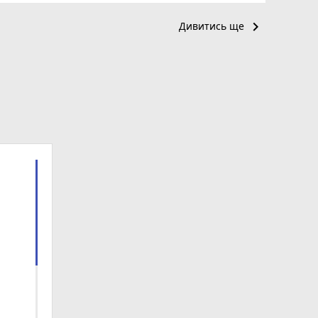
keyboard_arrow_right
Дивитись ще