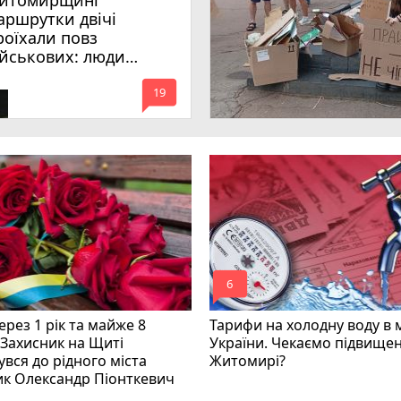
итомирщині
аршрутки двічі
роїхали повз
ійськових: люди
имагають покарати
mode_comment
инних
19
mode_comment
6
рез 1 рік та майже 8
Тарифи на холодну воду в 
 Захисник на Щиті
України. Чекаємо підвищен
вся до рідного міста
Житомирі?
ик Олександр Піонткевич