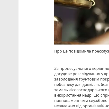
Про це повідомила пресслу
За процесуального керівниц
досудове розслідування у к
заволодіння ґрунтовим пок
небезпеку для довкілля, бе
земель лісогосподарського
використання надр, що спри
повноваженнями службовою
незалежно від організаційн