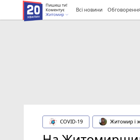
Пишеш ти!
Всі новини
Обговоренн
Коментує
Житомир
COVID-19
Житомир і 
На Житомирщин