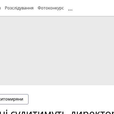
...
я
Розслідування
Фотоконкурс
житомиряни
і судитимуть директо