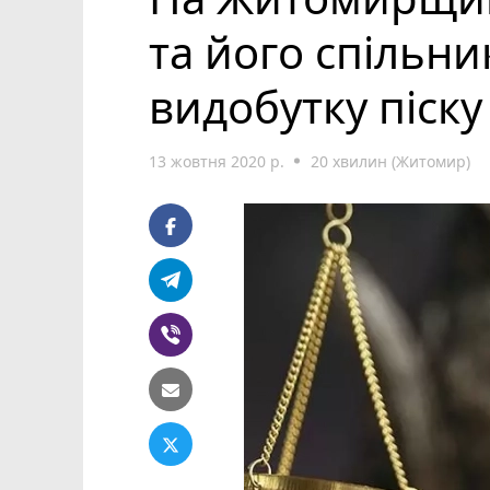
та його спільн
видобутку піску
13 жовтня 2020 р.
20 хвилин (Житомир)