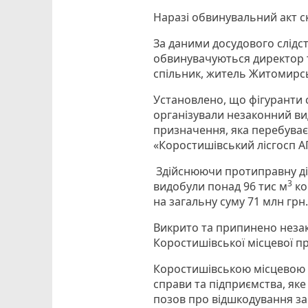
Наразі обвинувальний акт ск
За даними досудового слідс
обвинувачуються директор то
спільник, житель Житомирс
Установлено, що фігуранти 
організували незаконний вид
призначення, яка перебуває
«Коростишівський лісгосп А
Здійснюючи протиправну дія
3
видобули понад 96 тис м
ко
на загальну суму 71 млн грн
Викрито та припинено незак
Коростишівської місцевої про
Коростишівською місцевою п
справи та підприємства, як
позов про відшкодування за