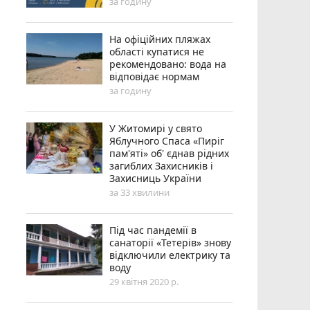
за годину
На офіційних пляжах
області купатися не
рекомендовано: вода на
відповідає нормам
за годину
У Житомирі у свято
Яблучного Спаса «Пиріг
пам'яті» об' єднав рідних
загиблих Захисників і
Захисниць України
за 33 хвилини
Під час пандемії в
санаторії «Тетерів» знову
відключили електрику та
воду
29 квітня 2020 р.