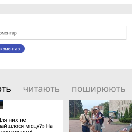
 коментар
ють
читають
поширюють
Для них не
найшлося місця?» На