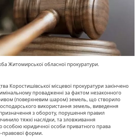
жба Житомирської обласної прокуратури.
тва Коростишівської місцевої прокуратури закінчено
римінальному провадженні за фактом незаконного
ривом (поверхневим шаром) земель, що створило
згосподарського використання земель, виведення
 призначення з обороту, порушення правил
чинило тяжкі наслідки, та зловживання
 особою юридичної особи приватного права
о-правової форми.