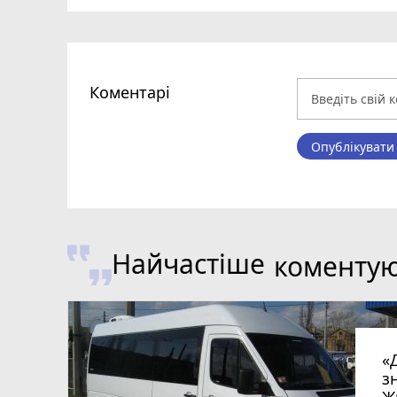
Коментарі
Опублікувати
Найчастіше
коменту
«
з