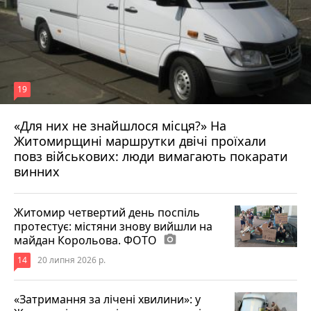
19
«Для них не знайшлося місця?» На
Житомирщині маршрутки двічі проїхали
17 липня 2026 р.
повз військових: люди вимагають покарати
винних
Житомир четвертий день поспіль
протестує: містяни знову вийшли на
майдан Корольова. ФОТО
photo_camera
14
20 липня 2026 р.
«Затримання за лічені хвилини»: у