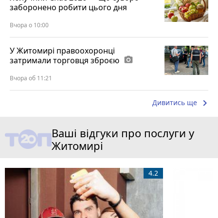
заборонено робити цього дня
Вчора о 10:00
У Житомирі правоохоронці
затримали торговця зброєю
photo_camera
Вчора об 11:21
keyboard_arrow_right
Дивитись ще
Ваші відгуки про послуги у
Житомирі
4.2