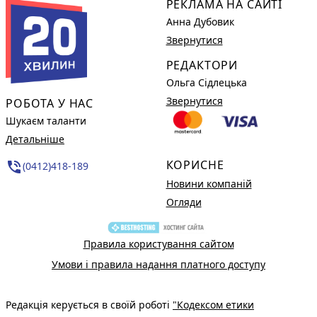
РЕКЛАМА НА САЙТІ
Анна Дубовик
Звернутися
РЕДАКТОРИ
Ольга Сідлецька
Звернутися
РОБОТА У НАС
Шукаєм таланти
Детальніше
КОРИСНЕ
phone_in_talk
(0412)418-189
Новини компаній
Огляди
Правила користування сайтом
Умови і правила надання платного доступу
Редакція керується в своїй роботі
"Кодексом етики