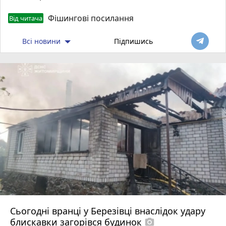
Фішингові посилання
Від читача
Всі новини
Підпишись
Сьогодні вранці у Березівці внаслідок удару
блискавки загорівся будинок
photo_camera