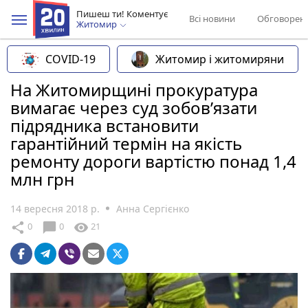
Пишеш ти! Коментує
Всі новини
Обговорен
Житомир
COVID-19
Житомир і житомиряни
На Житомирщині прокуратура
вимагає через суд зобов’язати
підрядника встановити
гарантійний термін на якість
ремонту дороги вартістю понад 1,4
млн грн
14 вересня 2018 р.
Анна Сергієнко
chat_bubble
share
visibility
0
0
21