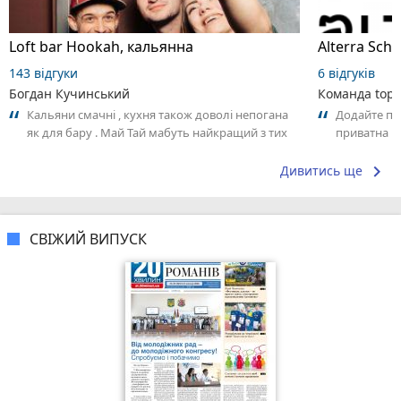
Loft bar Hookah, кальянна
143 відгуки
6 відгуків
Богдан Кучинський
Команда top2
Кальяни смачні , кухня також доволі непогана
Додайте пер
як для бару . Май Тай мабуть найкращий з тих
приватна ш
що я куштував ) . Повернуся до...
досвідом – 
keyboard_arrow_right
Дивитись ще
СВІЖИЙ ВИПУСК