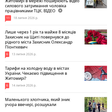
Житомирі в мережі поширюють відео
силового затримання чоловіка
працівниками ТЦК. ВІДЕО
play_circle_filled
11
18 липня 2026 р.
Лише через 1 рік та майже 8 місяців
Захисник на Щиті повернувся до
рідного міста Захисник Олександр
Піонткевич
6
13 липня 2026 р.
Тарифи на холодну воду в містах
України. Чекаємо підвищення в
Житомирі?
6
14 липня 2026 р.
Маленького хлопчика, який зник
учора ввечері, розшукали