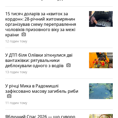
15 тисяч доларів за «квиток за
кордон»: 28-річний житомирянин
організував схему переправлення
чоловіків призовного віку за межі
країни
photo_camera
12 годин тому
У ДТП біля Оліївки зіткнулися дві
вантажівки: рятувальники
деблокували одного з водіїв
photo_camera
13 годин тому
У річці Мика в Радомишлі
зафіксовано масову загибель риби
photo_camera
11 годин тому
Яблучний Спас 2026 — що суворо