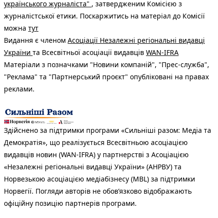
українського журналіста"
, затвердженим Комісією з
журналістської етики. Поскаржитись на матеріал до Комісії
можна
тут
Видання є членом
Асоціації Незалежні регіональні видавці
України
та Всесвітньої асоціації видавців
WAN-IFRA
Матеріали з позначками "Новини компаній", "Прес-служба",
"Реклама" та "Партнерський проєкт" опубліковані на правах
реклами.
Здійснено за підтримки програми «Сильніші разом: Медіа та
Демократія», що реалізується Всесвітньою асоціацією
видавців новин (WAN-IFRA) у партнерстві з Асоціацією
«Незалежні регіональні видавці України» (АНРВУ) та
Норвезькою асоціацією медіабізнесу (MBL) за підтримки
Норвегії. Погляди авторів не обов’язково відображають
офіційну позицію партнерів програми.