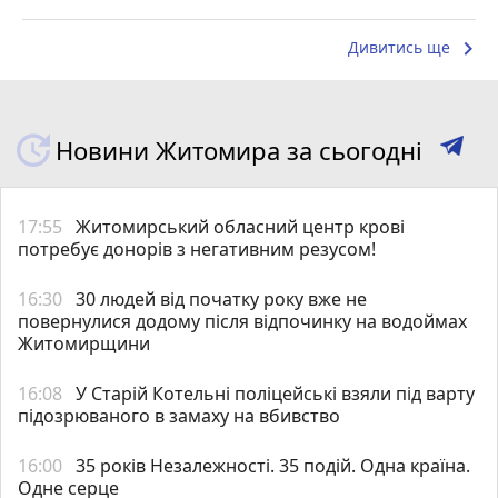
keyboard_arrow_right
Дивитись ще
Новини Житомира за сьогодні
17:55
Житомирський обласний центр крові
потребує донорів з негативним резусом!
16:30
30 людей від початку року вже не
повернулися додому після відпочинку на водоймах
Житомирщини
16:08
У Старій Котельні поліцейські взяли під варту
підозрюваного в замаху на вбивство
16:00
35 років Незалежності. 35 подій. Одна країна.
Одне серце