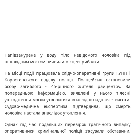
Напівзанурене у воду тіло невідомого чоловіка під
пішохідним мостом виявили місцеві рибалки.
На місці події працювала слідчо-оперативні групи ГУНП і
Коростенського відділу поліції. Поліцейські встановили
особу загиблого - 45-річного жителя райцентру. За
попередньою інформацією, виявлені у нього тілесні
ушкодження могли утворитися внаслідок падіння з висоти.
Судово-медична експертиза підтвердила, що смерть
чоловіка настала внаслідок утоплення.
Однак під час подальших перевірок трагічного випадку
оперативники кримінальної поліції з’ясували обставини,