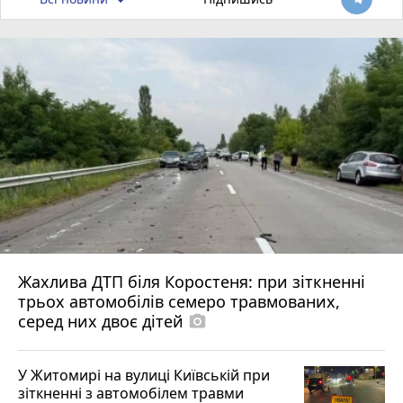
Жахлива ДТП біля Коростеня: при зіткненні
трьох автомобілів семеро травмованих,
серед них двоє дітей
photo_camera
У Житомирі на вулиці Київській при
зіткненні з автомобілем травми