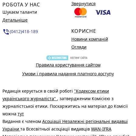
Звернутися
РОБОТА У НАС
Шукаєм таланти
Детальніше
КОРИСНЕ
phone_in_talk
(0412)418-189
Новини компаній
Огляди
Правила користування сайтом
Умови і правила надання платного доступу
Редакція керується в своїй роботі
"Кодексом етики
українського журналіста"
, затвердженим Комісією з
журналістської етики. Поскаржитись на матеріал до Комісії
можна
тут
Видання є членом
Асоціації Незалежні регіональні видавці
України
та Всесвітньої асоціації видавців
WAN-IFRA