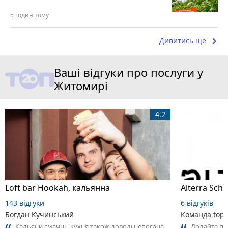
5 годин тому
keyboard_arrow_right
Дивитись ще
Ваші відгуки про послуги у
Житомирі
4.2
Loft bar Hookah, кальянна
143 відгуки
6 відгуків
Богдан Кучинський
Команда top2
Кальяни смачні , кухня також доволі непогана
Додайте пер