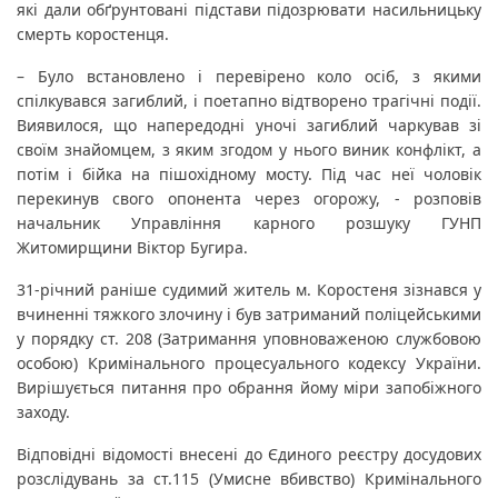
які дали обґрунтовані підстави підозрювати насильницьку
смерть коростенця.
– Було встановлено і перевірено коло осіб, з якими
спілкувався загиблий, і поетапно відтворено трагічні події.
Виявилося, що напередодні уночі загиблий чаркував зі
своїм знайомцем, з яким згодом у нього виник конфлікт, а
потім і бійка на пішохідному мосту. Під час неї чоловік
перекинув свого опонента через огорожу, - розповів
начальник Управління карного розшуку ГУНП
Житомирщини Віктор Бугира.
31-річний раніше судимий житель м. Коростеня зізнався у
вчиненні тяжкого злочину і був затриманий поліцейськими
у порядку ст. 208 (Затримання уповноваженою службовою
особою) Кримінального процесуального кодексу України.
Вирішується питання про обрання йому міри запобіжного
заходу.
Відповідні відомості внесені до Єдиного реєстру досудових
розслідувань за ст.115 (Умисне вбивство) Кримінального