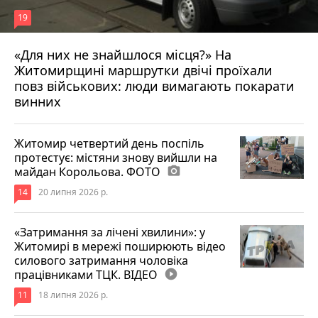
19
«Для них не знайшлося місця?» На
Житомирщині маршрутки двічі проїхали
17 липня 2026 р.
повз військових: люди вимагають покарати
винних
Житомир четвертий день поспіль
протестує: містяни знову вийшли на
майдан Корольова. ФОТО
photo_camera
14
20 липня 2026 р.
«Затримання за лічені хвилини»: у
Житомирі в мережі поширюють відео
силового затримання чоловіка
працівниками ТЦК. ВІДЕО
play_circle_filled
11
18 липня 2026 р.