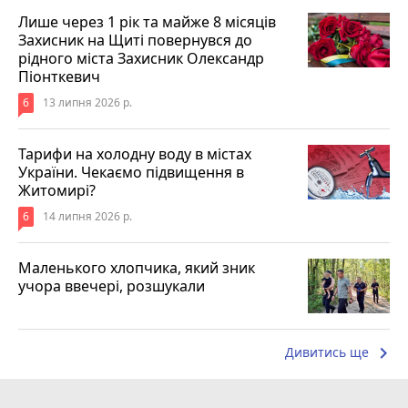
Лише через 1 рік та майже 8 місяців
Захисник на Щиті повернувся до
рідного міста Захисник Олександр
Піонткевич
6
13 липня 2026 р.
Тарифи на холодну воду в містах
України. Чекаємо підвищення в
Житомирі?
6
14 липня 2026 р.
Маленького хлопчика, який зник
учора ввечері, розшукали
keyboard_arrow_right
Дивитись ще