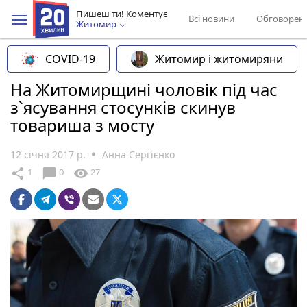
Пишеш ти! Коментує
Всі новини
Обговорен
Житомир
COVID-19
Житомир і житомиряни
На Житомирщині чоловік під час
з`ясування стосунків скинув
товариша з мосту
12 січня 2017 р.
Анна Сергієнко
chat_bubble
share
visibility
1
0
27