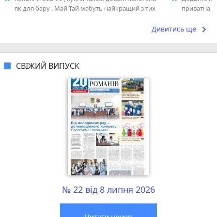
як для бару . Май Тай мабуть найкращий з тих
приватна ш
що я куштував ) . Повернуся до...
досвідом – 
keyboard_arrow_right
Дивитись ще
СВІЖИЙ ВИПУСК
№ 22 від 8 липня 2026
Читати номер