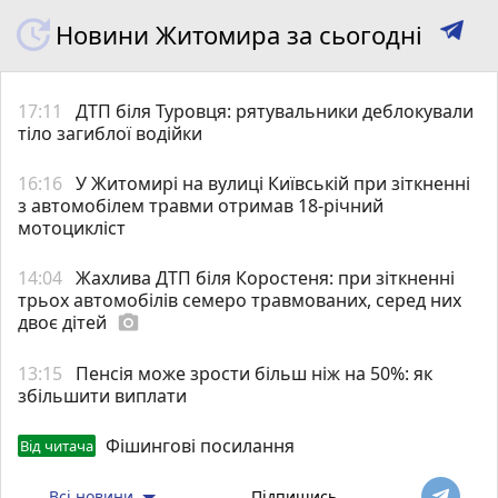
Новини Житомира за сьогодні
17:11
ДТП біля Туровця: рятувальники деблокували
тіло загиблої водійки
16:16
У Житомирі на вулиці Київській при зіткненні
з автомобілем травми отримав 18-річний
мотоцикліст
14:04
Жахлива ДТП біля Коростеня: при зіткненні
трьох автомобілів семеро травмованих, серед них
двоє дітей
photo_camera
13:15
Пенсія може зрости більш ніж на 50%: як
збільшити виплати
Фішингові посилання
Від читача
Всі новини
Підпишись