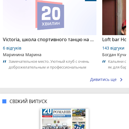
Victoria, школа спортивного танцю на пілоні
Loft bar Ho
6 відгуків
143 відгуки
Маринина Марина
Богдан Кучи
Замечательное место. Уютный клуб с очень
Кальяни сма
доброжелательным и профессиональным
як для бару
коллективом.
що я куштув
keyboard_arrow_right
Дивитись ще
СВІЖИЙ ВИПУСК