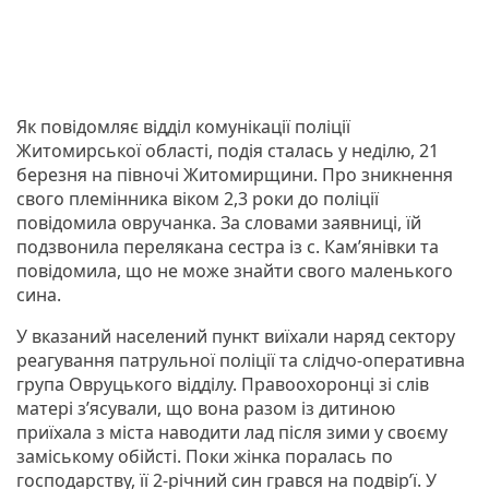
Як повідомляє відділ комунікації поліції
Житомирської області, подія сталась у неділю, 21
березня на півночі Житомирщини. Про зникнення
свого племінника віком 2,3 роки до поліції
повідомила овручанка. За словами заявниці, їй
подзвонила перелякана сестра із с. Кам’янівки та
повідомила, що не може знайти свого маленького
сина.
У вказаний населений пункт виїхали наряд сектору
реагування патрульної поліції та слідчо-оперативна
група Овруцького відділу. Правоохоронці зі слів
матері з’ясували, що вона разом із дитиною
приїхала з міста наводити лад після зими у своєму
заміському обійсті. Поки жінка поралась по
господарству, її 2-річний син грався на подвір’ї. У