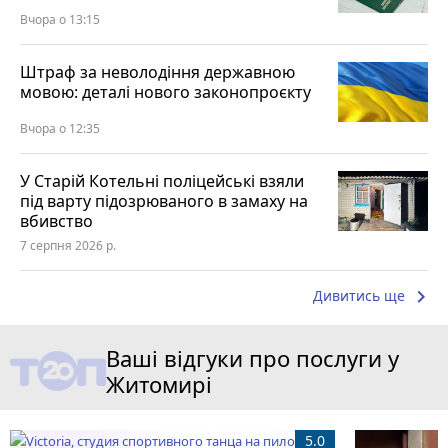
Вчора о 13:15
Штраф за неволодіння державною
мовою: деталі нового законопроєкту
Вчора о 12:35
У Старій Котельні поліцейські взяли
під варту підозрюваного в замаху на
вбивство
7 серпня 2026 р.
keyboard_arrow_right
Дивитись ще
Ваші відгуки про послуги у
Житомирі
5.0