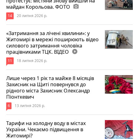
протестує: містяни знову вийшли на
майдан Корольова. ФОТО
photo_camera
14
20 липня 2026 р.
«Затримання за лічені хвилини»: у
Житомирі в мережі поширюють відео
силового затримання чоловіка
працівниками ТЦК. ВІДЕО
play_circle_filled
11
18 липня 2026 р.
Лише через 1 рік та майже 8 місяців
Захисник на Щиті повернувся до
рідного міста Захисник Олександр
Піонткевич
6
13 липня 2026 р.
Тарифи на холодну воду в містах
України. Чекаємо підвищення в
Житомирі?