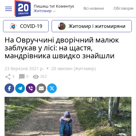
Пишеш ти! Коментує
Всі новини
Обговорен
Житомир
COVID-19
Житомир і житомиряни
На Овруччині дворічний малюк
заблукав у лісі: на щастя,
мандрівника швидко знайшли
23 березня 2021 р.
20 хвилин (Житомир)
chat_bubble
share
visibility
3
0
262