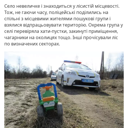
Село невеличке і знаходиться у лісистій місцевості.
Тож, не гаючи часу, поліцейські поділились на
спільні з місцевими жителями пошукові групи і
взялися відпрацьовувати територію. Окрема група у
селі перевіряла хати-пустки, закинуті приміщення,
чагарники на околицях тощо. Інші прочісували ліс
по визначених секторах.