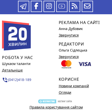
РЕКЛАМА НА САЙТІ
Анна Дубовик
Звернутися
РЕДАКТОРИ
Ольга Сідлецька
Звернутися
РОБОТА У НАС
Шукаєм таланти
Детальніше
КОРИСНЕ
phone_in_talk
(0412)418-189
Новини компаній
Огляди
Правила користування сайтом