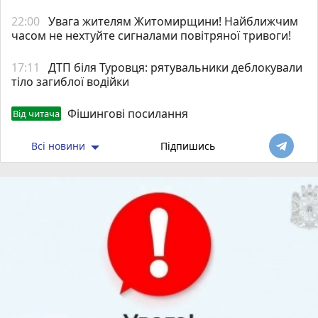
22:00
Увага жителям Житомирщини! Найближчим
часом не нехтуйте сигналами повітряної тривоги!
17:11
ДТП біля Туровця: рятувальники деблокували
тіло загиблої водійки
Фішингові посилання
Від читача
Всі новини
Підпишись