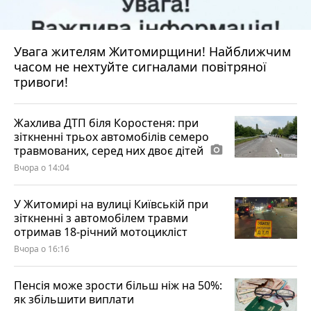
Увага жителям Житомирщини! Найближчим
часом не нехтуйте сигналами повітряної
тривоги!
Жахлива ДТП біля Коростеня: при
зіткненні трьох автомобілів семеро
травмованих, серед них двоє дітей
photo_camera
Вчора о 14:04
У Житомирі на вулиці Київській при
зіткненні з автомобілем травми
отримав 18-річний мотоцикліст
Вчора о 16:16
Пенсія може зрости більш ніж на 50%:
як збільшити виплати