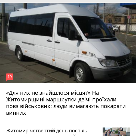
19
«Для них не знайшлося місця?» На
Житомирщині маршрутки двічі проїхали
17 липня 2026 р.
повз військових: люди вимагають покарати
винних
Житомир четвертий день поспіль