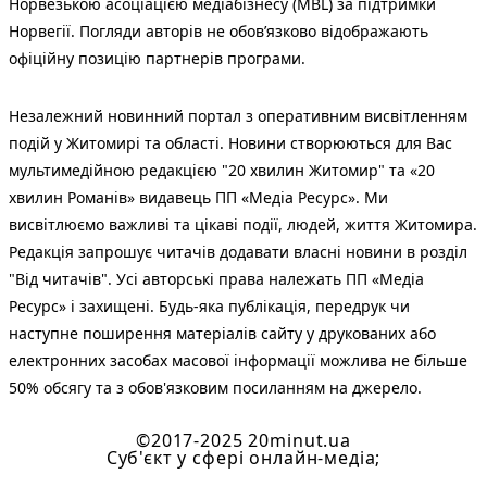
Норвезькою асоціацією медіабізнесу (MBL) за підтримки
Норвегії. Погляди авторів не обов’язково відображають
офіційну позицію партнерів програми.
Незалежний новинний портал з оперативним висвітленням
подій у Житомирі та області. Новини створюються для Вас
мультимедійною редакцією "20 хвилин Житомир" та «20
хвилин Романів» видавець ПП «Медіа Ресурс». Ми
висвітлюємо важливі та цікаві події, людей, життя Житомира.
Редакція запрошує читачів додавати власні новини в розділ
"Від читачів". Усі авторські права належать ПП «Медіа
Ресурс» і захищені. Будь-яка публiкацiя, передрук чи
наступне поширення матеріалів сайту у друкованих або
електронних засобах масової інформації можлива не більше
50% обсягу та з обов'язковим посиланням на джерело.
©2017-2025 20minut.ua
Cуб'єкт у сфері онлайн-медіа;