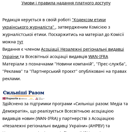
Умови і правила надання платного доступу
Редакція керується в своїй роботі
"Кодексом етики
українського журналіста"
, затвердженим Комісією з
журналістської етики. Поскаржитись на матеріал до Комісії
можна
тут
Видання є членом
Асоціації Незалежні регіональні видавці
України
та Всесвітньої асоціації видавців
WAN-IFRA
Матеріали з позначками "Новини компаній", "Прес-служба",
"Реклама" та "Партнерський проєкт" опубліковані на правах
реклами.
Здійснено за підтримки програми «Сильніші разом: Медіа та
Демократія», що реалізується Всесвітньою асоціацією
видавців новин (WAN-IFRA) у партнерстві з Асоціацією
«Незалежні регіональні видавці України» (АНРВУ) та