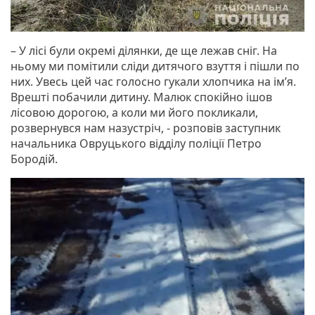
– У лісі були окремі ділянки, де ще лежав сніг. На
ньому ми помітили сліди дитячого взуття і пішли по
них. Увесь цей час голосно гукали хлопчика на ім’я.
Врешті побачили дитину. Малюк спокійно ішов
лісовою дорогою, а коли ми його покликали,
розвернувся нам назустріч, - розповів заступник
начальника Овруцького відділу поліції Петро
Бородій.