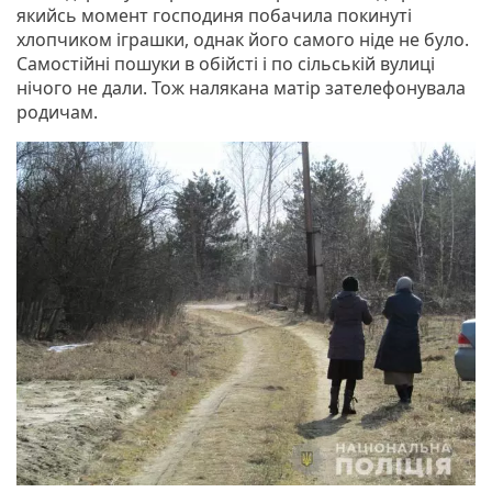
якийсь момент господиня побачила покинуті
хлопчиком іграшки, однак його самого ніде не було.
Самостійні пошуки в обійсті і по сільській вулиці
нічого не дали. Тож налякана матір зателефонувала
родичам.