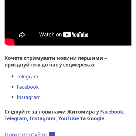
Хочете отримувати новини першими –
приєднуйтеся до нас у соцмережах
Telegram
Facebook
Instagram
Слідкуйте за новинами Житомира у
Facebook
,
Telegram
,
Instagram
,
YouTube
та
Google
Прокоментуйте
chat_bubble