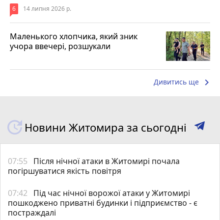
6
14 липня 2026 р.
Маленького хлопчика, який зник
учора ввечері, розшукали
keyboard_arrow_right
Дивитись ще
Новини Житомира за сьогодні
07:55
Після нічної атаки в Житомирі почала
погіршуватися якість повітря
07:42
Під час нічної ворожої атаки у Житомирі
пошкоджено приватні будинки і підприємство - є
постраждалі