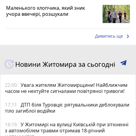
Маленького хлопчика, який зник
учора ввечері, розшукали
keyboard_arrow_right
Дивитись ще
Новини Житомира за сьогодні
22:00
Увага жителям Житомирщини! Найближчим
часом не нехтуйте сигналами повітряної тривоги!
17:11
ДТП біля Туровця: рятувальники деблокували
тіло загиблої водійки
16:16
У Житомирі на вулиці Київській при зіткненні
з автомобілем травми отримав 18-річний