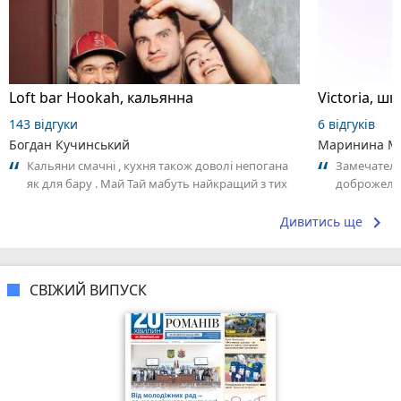
Loft bar Hookah, кальянна
143 відгуки
6 відгуків
Богдан Кучинський
Маринина М
Кальяни смачні , кухня також доволі непогана
Замечатель
як для бару . Май Тай мабуть найкращий з тих
доброжела
що я куштував ) . Повернуся до...
коллективо
keyboard_arrow_right
Дивитись ще
СВІЖИЙ ВИПУСК