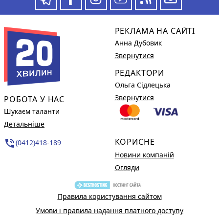
РЕКЛАМА НА САЙТІ
Анна Дубовик
Звернутися
РЕДАКТОРИ
Ольга Сідлецька
Звернутися
РОБОТА У НАС
Шукаєм таланти
Детальніше
КОРИСНЕ
phone_in_talk
(0412)418-189
Новини компаній
Огляди
Правила користування сайтом
Умови і правила надання платного доступу