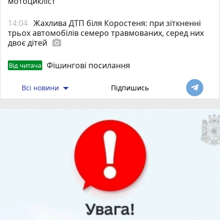
мотоцикліст
14:04
Жахлива ДТП біля Коростеня: при зіткненні
трьох автомобілів семеро травмованих, серед них
двоє дітей
photo_camera
Фішингові посилання
Від читача
Всі новини
Підпишись