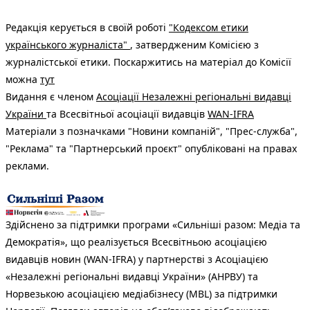
Редакція керується в своїй роботі
"Кодексом етики
українського журналіста"
, затвердженим Комісією з
журналістської етики. Поскаржитись на матеріал до Комісії
можна
тут
Видання є членом
Асоціації Незалежні регіональні видавці
України
та Всесвітньої асоціації видавців
WAN-IFRA
Матеріали з позначками "Новини компаній", "Прес-служба",
"Реклама" та "Партнерський проєкт" опубліковані на правах
реклами.
Здійснено за підтримки програми «Сильніші разом: Медіа та
Демократія», що реалізується Всесвітньою асоціацією
видавців новин (WAN-IFRA) у партнерстві з Асоціацією
«Незалежні регіональні видавці України» (АНРВУ) та
Норвезькою асоціацією медіабізнесу (MBL) за підтримки