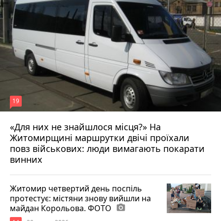
19
«Для них не знайшлося місця?» На
Житомирщині маршрутки двічі проїхали
17 липня 2026 р.
повз військових: люди вимагають покарати
винних
Житомир четвертий день поспіль
протестує: містяни знову вийшли на
майдан Корольова. ФОТО
photo_camera