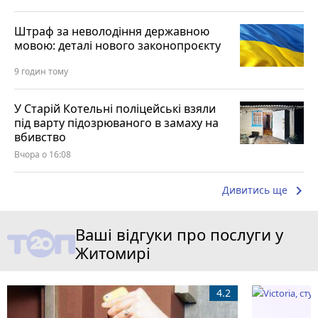
Штраф за неволодіння державною
мовою: деталі нового законопроєкту
9 годин тому
У Старій Котельні поліцейські взяли
під варту підозрюваного в замаху на
вбивство
Вчора о 16:08
keyboard_arrow_right
Дивитись ще
Ваші відгуки про послуги у
Житомирі
4.2