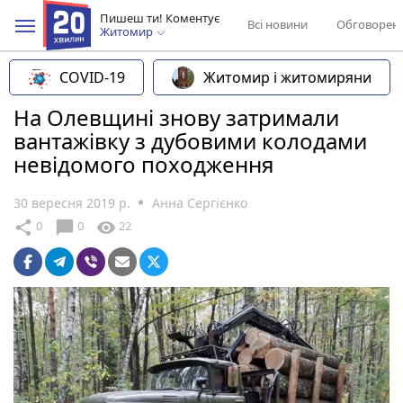
Пишеш ти! Коментує
Всі новини
Обговорен
Житомир
COVID-19
Житомир і житомиряни
На Олевщині знову затримали
вантажівку з дубовими колодами
невідомого походження
30 вересня 2019 р.
Анна Сергієнко
chat_bubble
share
visibility
0
0
22