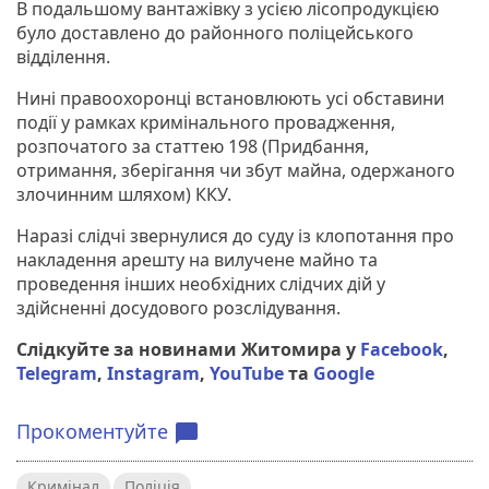
В подальшому вантажівку з усією лісопродукцією
було доставлено до районного поліцейського
відділення.
Нині правоохоронці встановлюють усі обставини
події у рамках кримінального провадження,
розпочатого за статтею 198 (Придбання,
отримання, зберігання чи збут майна, одержаного
злочинним шляхом) ККУ.
Наразі слідчі звернулися до суду із клопотання про
накладення арешту на вилучене майно та
проведення інших необхідних слідчих дій у
здійсненні досудового розслідування.
Слідкуйте за новинами Житомира у
Facebook
,
Telegram
,
Instagram
,
YouTube
та
Google
Прокоментуйте
chat_bubble
Кримінал
Поліція