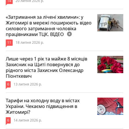
14
20 липня 2026 р.
«Затримання за лічені хвилини»: у
Житомирі в мережі поширюють відео
силового затримання чоловіка
працівниками ТЦК. ВІДЕО
play_circle_filled
11
18 липня 2026 р.
Лише через 1 рік та майже 8 місяців
Захисник на Щиті повернувся до
рідного міста Захисник Олександр
Піонткевич
6
13 липня 2026 р.
Тарифи на холодну воду в містах
України. Чекаємо підвищення в
Житомирі?
6
14 липня 2026 р.