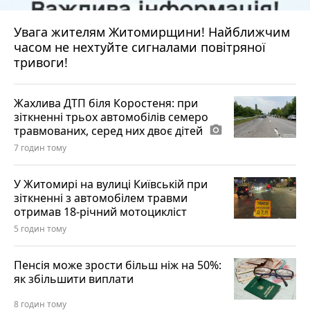
Увага жителям Житомирщини! Найближчим
часом не нехтуйте сигналами повітряної
тривоги!
Жахлива ДТП біля Коростеня: при
зіткненні трьох автомобілів семеро
травмованих, серед них двоє дітей
photo_camera
7 годин тому
У Житомирі на вулиці Київській при
зіткненні з автомобілем травми
отримав 18-річний мотоцикліст
5 годин тому
Пенсія може зрости більш ніж на 50%:
як збільшити виплати
8 годин тому