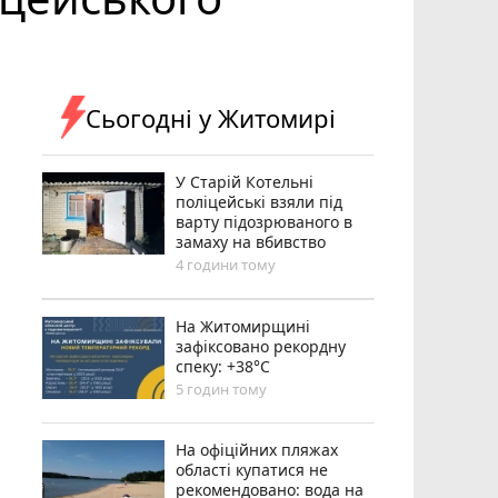
Сьогодні у Житомирі
У Старій Котельні
поліцейські взяли під
варту підозрюваного в
замаху на вбивство
4 години тому
Н️а Житомирщині
зафіксовано рекордну
спеку: +38°C
5 годин тому
На офіційних пляжах
області купатися не
рекомендовано: вода на