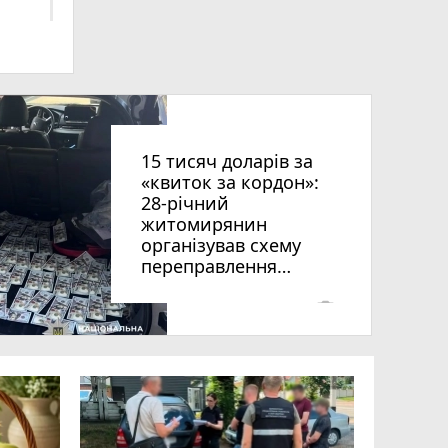
ниць
15 тисяч доларів за
«квиток за кордон»:
28-річний
житомирянин
організував схему
рії
переправлення
оків
чоловіків призовного
віку за межі країни
photo_camera