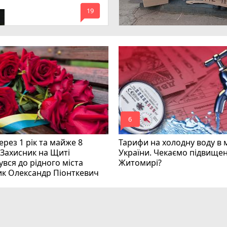
имагають покарати
mode_comment
инних
19
mode_comment
6
рез 1 рік та майже 8
Тарифи на холодну воду в 
 Захисник на Щиті
України. Чекаємо підвищен
вся до рідного міста
Житомирі?
ик Олександр Піонткевич