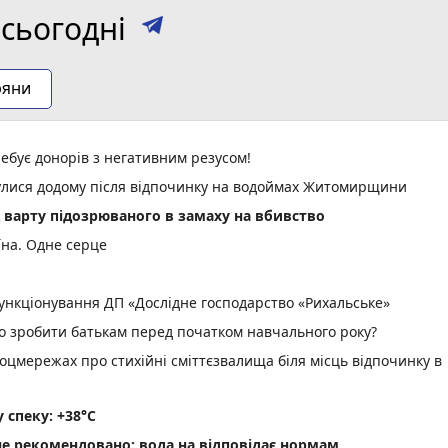
сьогодні
ряни
ебує донорів з негативним резусом!
нулися додому після відпочинку на водоймах Житомирщини
д варту підозрюваного в замаху на вбивство
їна. Одне серце
нкціонування ДП «Дослідне господарство «Рихальське»
но зробити батькам перед початком навчального року?
оцмережах про стихійні сміттєзвалища біля місць відпочинку в
спеку: +38°C
не рекомендовано: вода на відповідає нормам