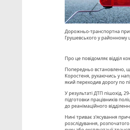
Дорожньо-транспортна приго
Грушевського у районному ц
Про це повідомляє відділ ком
Попередньо встановлено, що
Коростеня, рухаючись у напр
який переходив дорогу по п
У результаті ДТП пішохід, 
підготовки працівників полі
до реанімаційного відділенн
Нині триває з’ясування прич
розслідування, розпочатого
руху або експлуатації тран