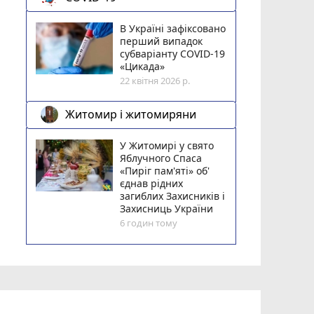
В Україні зафіксовано
перший випадок
субваріанту COVID-19
«Цикада»
22 квітня 2026 р.
Житомир і житомиряни
У Житомирі у свято
Яблучного Спаса
«Пиріг пам'яті» об'
єднав рідних
загиблих Захисників і
Захисниць України
6 годин тому