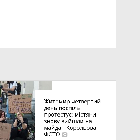
Житомир четвертий
день поспіль
протестує: містяни
знову вийшли на
майдан Корольова.
ФОТО
photo_camera