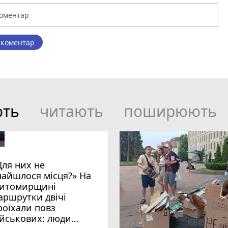
 коментар
ють
читають
поширюють
Для них не
найшлося місця?» На
итомирщині
аршрутки двічі
роїхали повз
ійськових: люди