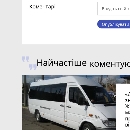
Коментарі
Опублікувати
Найчастіше
коменту
«
з
Ж
м
п
в