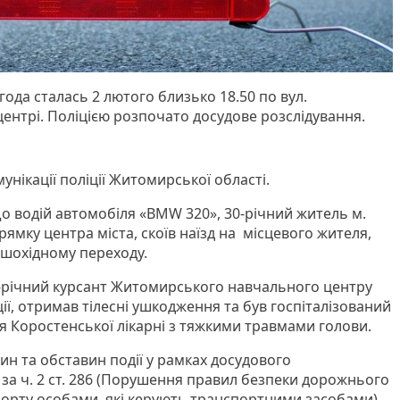
да сталась 2 лютого близько 18.50 по вул.
ентрі. Поліцією розпочато досудове розслідування.
унікації поліції Житомирської області.
 водій автомобіля «BMW 320», 30-річний житель м.
ямку центра міста, скоїв наїзд на місцевого жителя,
ішохідному переходу.
29-річний курсант Житомирського навчального центру
ції, отримав тілесні ушкодження та був госпіталізований
я Коростенської лікарні з тяжкими травмами голови.
ин та обставин події у рамках досудового
 за ч. 2 ст. 286 (Порушення правил безпеки дорожнього
спорту особами, які керують транспортними засобами)