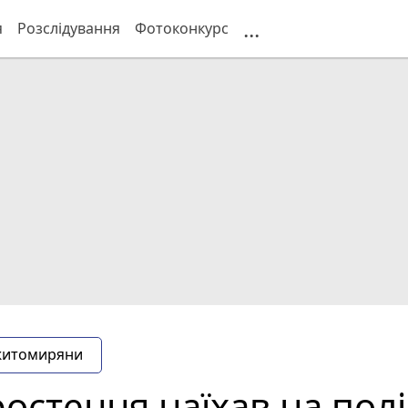
...
я
Розслідування
Фотоконкурс
житомиряни
стення наїхав на пол