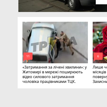
в
в
ий зник
и
mode_comment
mode_comment
11
6
«Затримання за лічені хвилини»: у
Лише че
Житомирі в мережі поширюють
місяців
відео силового затримання
поверну
чоловіка працівниками ТЦК.
Захисн
ВІДЕО
play_circle_filled