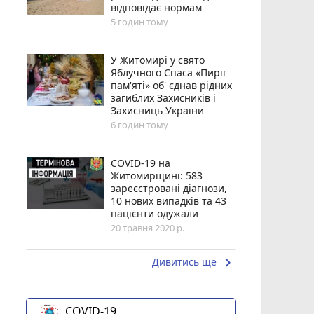
відповідає нормам
5 годин тому
У Житомирі у свято
Яблучного Спаса «Пиріг
пам'яті» об' єднав рідних
загиблих Захисників і
Захисниць України
6 годин тому
COVID-19 на
Житомирщині: 583
зареєстровані діагнози,
10 нових випадків та 43
пацієнти одужали
20 травня 2020 р.
keyboard_arrow_right
Дивитись ще
COVID-19