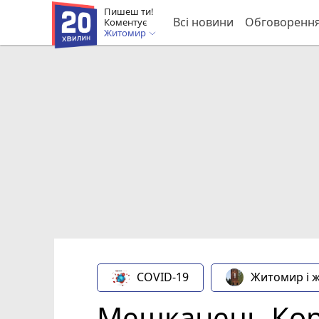
Пишеш ти!
Всі новини
Обговоренн
Коментує
Житомир
COVID-19
Житомир і 
Мешканець Коро