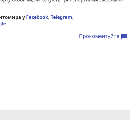
Житомира у
Facebook
,
Telegram
,
gle
Прокоментуйте
chat_bubble