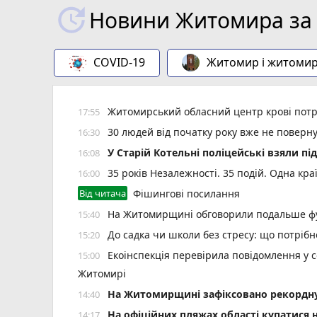
Новини Житомира за 
COVID-19
Житомир і житоми
Житомирський обласний центр крові потр
17:55
30 людей від початку року вже не повер
16:30
У Старій Котельні поліцейські взяли пі
16:08
35 років Незалежності. 35 подій. Одна кра
16:00
Від читача
Фішингові посилання
На Житомирщині обговорили подальше фу
15:40
До садка чи школи без стресу: що потріб
15:20
Екоінспекція перевірила повідомлення у с
15:00
Житомирі
Н️а Житомирщині зафіксовано рекордну 
14:40
На офіційних пляжах області купатися 
14:17