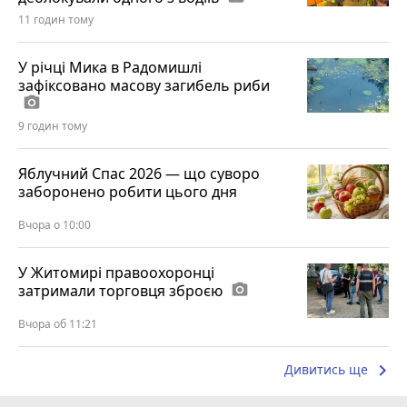
11 годин тому
У річці Мика в Радомишлі
зафіксовано масову загибель риби
photo_camera
9 годин тому
Яблучний Спас 2026 — що суворо
заборонено робити цього дня
Вчора о 10:00
У Житомирі правоохоронці
затримали торговця зброєю
photo_camera
Вчора об 11:21
keyboard_arrow_right
Дивитись ще