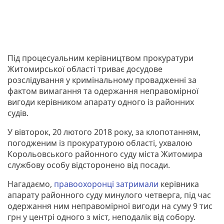
Під процесуальним керівництвом прокуратури
Житомирської області триває досудове
розслідування у кримінальному провадженні за
фактом вимагання та одержання неправомірної
вигоди керівником апарату одного із районних
судів.
У вівторок, 20 лютого 2018 року, за клопотанням,
погодженим із прокуратурою області, ухвалою
Корольовського районного суду міста Житомира
службову особу відсторонено від посади.
Нагадаємо,
правоохоронці затримали
керівника
апарату районного суду минулого четверга, під час
одержання ним неправомірної вигоди на суму 9 тис
грн у центрі одного з міст, неподалік від собору.