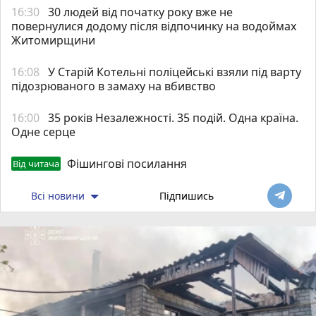
16:30
30 людей від початку року вже не
повернулися додому після відпочинку на водоймах
Житомирщини
16:08
У Старій Котельні поліцейські взяли під варту
підозрюваного в замаху на вбивство
16:00
35 років Незалежності. 35 подій. Одна країна.
Одне серце
Фішингові посилання
Від читача
Всі новини
Підпишись