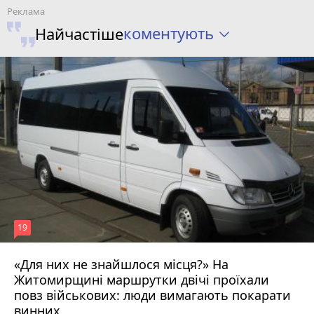
коментують
Найчастіше
19
«Для них не знайшлося місця?» На
Житомирщині маршрутки двічі проїхали
17 липня 2026 р.
повз військових: люди вимагають покарати
винних