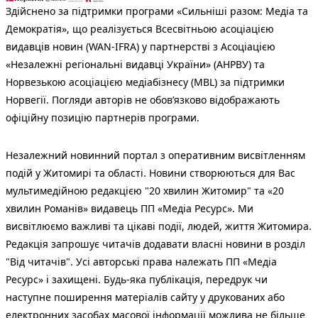
Здійснено за підтримки програми «Сильніші разом: Медіа та
Демократія», що реалізується Всесвітньою асоціацією
видавців новин (WAN-IFRA) у партнерстві з Асоціацією
«Незалежні регіональні видавці України» (АНРВУ) та
Норвезькою асоціацією медіабізнесу (MBL) за підтримки
Норвегії. Погляди авторів не обов’язково відображають
офіційну позицію партнерів програми.
Незалежний новинний портал з оперативним висвітленням
подій у Житомирі та області. Новини створюються для Вас
мультимедійною редакцією "20 хвилин Житомир" та «20
хвилин Романів» видавець ПП «Медіа Ресурс». Ми
висвітлюємо важливі та цікаві події, людей, життя Житомира.
Редакція запрошує читачів додавати власні новини в розділ
"Від читачів". Усі авторські права належать ПП «Медіа
Ресурс» і захищені. Будь-яка публiкацiя, передрук чи
наступне поширення матеріалів сайту у друкованих або
електронних засобах масової інформації можлива не більше