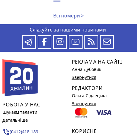
Всі номери >
Слідкуйте за нашими новинами
РЕКЛАМА НА САЙТІ
Анна Дубовик
Звернутися
РЕДАКТОРИ
Ольга Сідлецька
Звернутися
РОБОТА У НАС
Шукаєм таланти
Детальніше
КОРИСНЕ
phone_in_talk
(0412)418-189