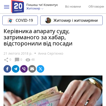
Пишеш ти! Коментує
Всі новини
Обговорен
Житомир
COVID-19
Житомир і житомиряни
Керівника апарату суду,
затриманого за хабар,
відсторонили від посади
21 лютого 2018 р.
Анна Сергієнко
chat_bubble
share
visibility
0
0
48