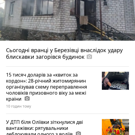
Сьогодні вранці у Березівці внаслідок удару
блискавки загорівся будинок
photo_camera
15 тисяч доларів за «квиток за
кордон»: 28-річний житомирянин
організував схему переправлення
чоловіків призовного віку за межі
країни
photo_camera
10 годин тому
У ДТП біля Оліївки зіткнулися дві
вантажівки: рятувальники
деблокували одного з водіїв
photo_camera