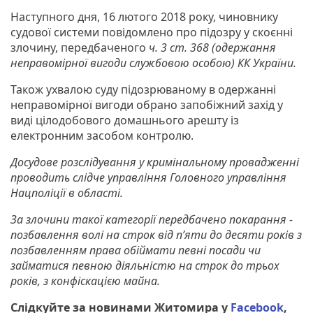
Наступного дня, 16 лютого 2018 року, чиновнику
судової системи повідомлено про підозру у скоєнні
злочину, передбаченого
ч. 3 ст. 368
(одержання
неправомірної вигоди службовою особою)
КК України
.
Також ухвалою суду підозрюваному в одержанні
неправомірної вигоди обрано запобіжний захід у
виді цілодобового домашнього арешту із
електронним засобом контролю.
Досудове розслідування у кримінальному провадженні
проводить слідче управління Головного управління
Нацполіції в області.
За злочини такої категорії передбачено покарання -
позбавлення волі на строк від п’яти до десяти років з
позбавленням права обіймати певні посади чи
займатися певною діяльністю на строк до трьох
років, з конфіскацією майна.
Слідкуйте за новинами Житомира у
Facebook
,