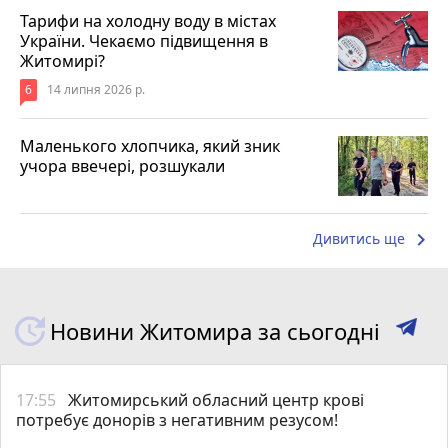
Тарифи на холодну воду в містах
України. Чекаємо підвищення в
Житомирі?
6
14 липня 2026 р.
Маленького хлопчика, який зник
учора ввечері, розшукали
keyboard_arrow_right
Дивитись ще
Новини Житомира за сьогодні
17:55
Житомирський обласний центр крові
потребує донорів з негативним резусом!