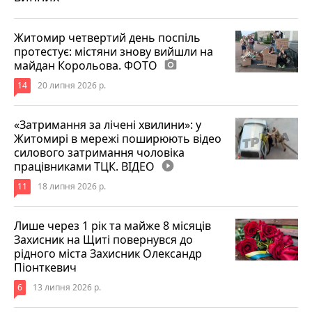
Житомир четвертий день поспіль
протестує: містяни знову вийшли на
майдан Корольова. ФОТО
photo_camera
14
20 липня 2026 р.
«Затримання за лічені хвилини»: у
Житомирі в мережі поширюють відео
силового затримання чоловіка
працівниками ТЦК. ВІДЕО
play_circle_filled
11
18 липня 2026 р.
Лише через 1 рік та майже 8 місяців
Захисник на Щиті повернувся до
рідного міста Захисник Олександр
Піонткевич
6
13 липня 2026 р.