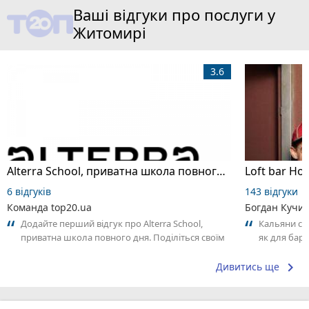
Ваші відгуки про послуги у
Житомирі
3.6
Alterra School, приватна школа повного дня
Loft bar Ho
6 відгуків
143 відгуки
Команда top20.ua
Богдан Кучи
Додайте перший відгук про Alterra School,
Кальяни сма
приватна школа повного дня. Поділіться своїм
як для бару
досвідом – що Вам сподобалось, а...
що я куштув
keyboard_arrow_right
Дивитись ще