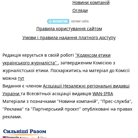
Новини компаній
Огляди
Правила користування сайтом
Умови і правила надання платного доступу
Редакція керується в своїй роботі
"Кодексом етики
українського журналіста"
, затвердженим Комісією з
журналістської етики. Поскаржитись на матеріал до Комісії
можна
тут
Видання є членом
Асоціації Незалежні регіональні видавці
України
та Всесвітньої асоціації видавців
WAN-IFRA
Матеріали з позначками "Новини компаній", "Прес-служба",
"Реклама" та "Партнерський проєкт" опубліковані на правах
реклами.