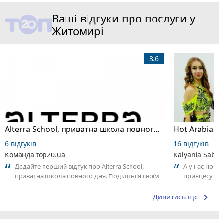
Ваші відгуки про послуги у
Житомирі
3.6
Alterra School, приватна школа повного дня
6 відгуків
16 відгуків
Команда top20.ua
Kalyania Sabe
Додайте перший відгук про Alterra School,
А у нас нов
приватна школа повного дня. Поділіться своїм
принцесу т
досвідом – що Вам сподобалось, а...
keyboard_arrow_right
Дивитись ще