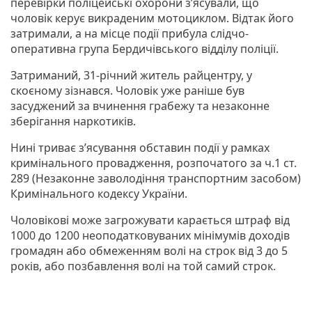
перевірки поліцейські охорони з’ясували, що
чоловік керує викраденим мотоциклом. Відтак його
затримали, а на місце події прибула слідчо-
оперативна група Бердичівського відділу поліції.
Затриманий, 31-річний житель райцентру, у
скоєному зізнався. Чоловік уже раніше був
засуджений за вчинення грабежу та незаконне
зберігання наркотиків.
Нині триває з’ясування обставин події у рамках
кримінального провадження, розпочатого за ч.1 ст.
289 (Незаконне заволодіння транспортним засобом)
Кримінального кодексу України.
Чоловікові може загрожувати карається штраф від
1000 до 1200 неоподатковуваних мінімумів доходів
громадян або обмеженням волі на строк від 3 до 5
років, або позбавлення волі на той самий строк.