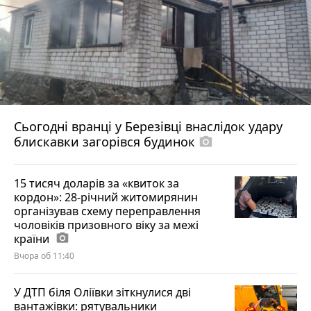
Сьогодні вранці у Березівці внаслідок удару
блискавки загорівся будинок
photo_camera
15 тисяч доларів за «квиток за
кордон»: 28-річний житомирянин
організував схему переправлення
чоловіків призовного віку за межі
країни
photo_camera
Вчора об 11:40
У ДТП біля Оліївки зіткнулися дві
вантажівки: рятувальники