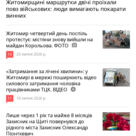
Житомирщині маршрутки двічі проїхали
17 липня 2026 р.
повз військових: люди вимагають покарати
винних
Житомир четвертий день поспіль
протестує: містяни знову вийшли на
майдан Корольова. ФОТО
photo_camera
14
20 липня 2026 р.
«Затримання за лічені хвилини»: у
Житомирі в мережі поширюють відео
силового затримання чоловіка
працівниками ТЦК. ВІДЕО
play_circle_filled
11
18 липня 2026 р.
Лише через 1 рік та майже 8 місяців
Захисник на Щиті повернувся до
рідного міста Захисник Олександр
Піонткевич