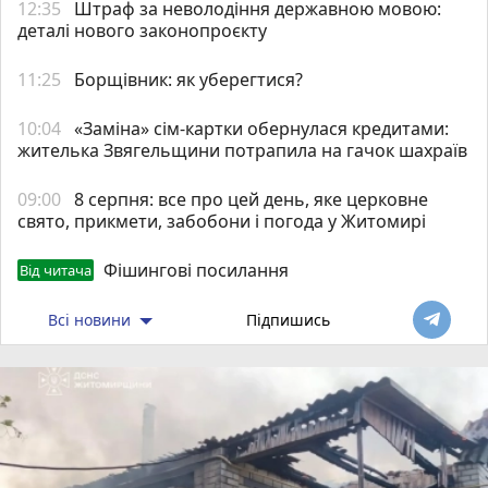
12:35
Штраф за неволодіння державною мовою:
деталі нового законопроєкту
11:25
Борщівник: як уберегтися?
10:04
«Заміна» сім-картки обернулася кредитами:
жителька Звягельщини потрапила на гачок шахраїв
09:00
8 серпня: все про цей день, яке церковне
свято, прикмети, забобони і погода у Житомирі
Фішингові посилання
Від читача
Всі новини
Підпишись