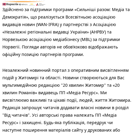
Здійснено за підтримки програми «Сильніші разом: Медіа та
Демократія», що реалізується Всесвітньою асоціацією
видавців новин (WAN-IFRA) у партнерстві з Асоціацією
«Незалежні регіональні видавці України» (АНРВУ) та
Норвезькою асоціацією медіабізнесу (MBL) за підтримки
Норвегії. Погляди авторів не обов’язково відображають
офіційну позицію партнерів програми.
Незалежний новинний портал з оперативним висвітленням
подій у Житомирі та області. Новини створюються для Вас
мультимедійною редакцією "20 хвилин Житомир" та «20
хвилин Романів» видавець ПП «Медіа Ресурс». Ми
висвітлюємо важливі та цікаві події, людей, життя Житомира.
Редакція запрошує читачів додавати власні новини в розділ
"Від читачів". Усі авторські права належать ПП «Медіа
Ресурс» і захищені. Будь-яка публiкацiя, передрук чи
наступне поширення матеріалів сайту у друкованих або