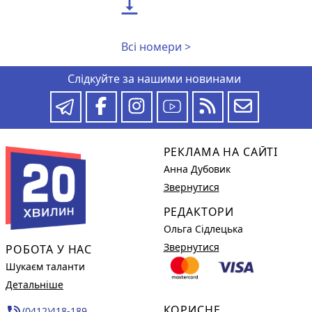

Всі номери >
Слідкуйте за нашими новинами
РЕКЛАМА НА САЙТІ
Анна Дубовик
Звернутися
РЕДАКТОРИ
Ольга Сідлецька
Звернутися
РОБОТА У НАС
Шукаєм таланти
Детальніше
КОРИСНЕ
phone_in_talk
(0412)418-189