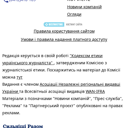
Новини компаній
Огляди
Правила користування сайтом
Умови і правила надання платного доступу
Редакція керується в своїй роботі
"Кодексом етики
українського журналіста"
, затвердженим Комісією з
журналістської етики. Поскаржитись на матеріал до Комісії
можна
тут
Видання є членом
Асоціації Незалежні регіональні видавці
України
та Всесвітньої асоціації видавців
WAN-IFRA
Матеріали з позначками "Новини компаній", "Прес-служба",
"Реклама" та "Партнерський проєкт" опубліковані на правах
реклами.