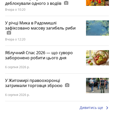
деблокували одного з водіїв
photo_camera
Вчора о 10:20
У річці Мика в Радомишлі
зафіксовано масову загибель риби
photo_camera
Вчора о 12:20
Яблучний Спас 2026 — що суворо
заборонено робити цього дня
6 серпня 2026 р.
У Житомирі правоохоронці
затримали торговця зброєю
photo_camera
6 серпня 2026 р.
keyboard_arrow_right
Дивитись ще