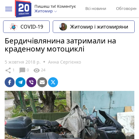
Пишеш ти! Коментує
Всі новини
Обговорен
Житомир
COVID-19
Житомир і житомиряни
Бердичівлянина затримали на
краденому мотоциклі
5 жовтня 2018 р.
Анна Сергієнко
chat_bubble
share
visibility
1
0
24