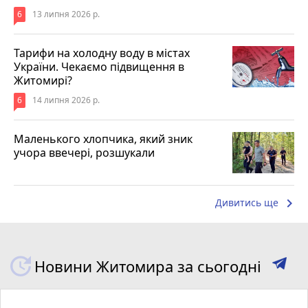
6
13 липня 2026 р.
Тарифи на холодну воду в містах
України. Чекаємо підвищення в
Житомирі?
6
14 липня 2026 р.
Маленького хлопчика, який зник
учора ввечері, розшукали
keyboard_arrow_right
Дивитись ще
Новини Житомира за сьогодні