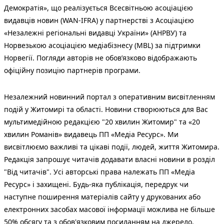
Демократія», що реалізується Всесвітньою асоціацією
видавців новин (WAN-IFRA) у партнерстві з Асоціацією
«Незалежні регіональні видавці України» (АНРВУ) та
Норвезькою асоціацією медіабізнесу (MBL) за підтримки
Норвегії. Погляди авторів не обов’язково відображають
офіційну позицію партнерів програми.
Незалежний новинний портал з оперативним висвітленням
подій у Житомирі та області. Новини створюються для Вас
мультимедійною редакцією "20 хвилин Житомир" та «20
хвилин Романів» видавець ПП «Медіа Ресурс». Ми
висвітлюємо важливі та цікаві події, людей, життя Житомира.
Редакція запрошує читачів додавати власні новини в розділ
"Від читачів". Усі авторські права належать ПП «Медіа
Ресурс» і захищені. Будь-яка публiкацiя, передрук чи
наступне поширення матеріалів сайту у друкованих або
електронних засобах масової інформації можлива не більше
50% обсягу та з обов'язковим посиланням на джерело.