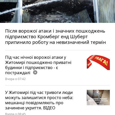
Після ворожої атаки і значних пошкоджень
підприємство Кромберг енд Шуберт
припинило роботу на невизначений термін
Під час нічної ворожої атаки у
Житомирі пошкоджено приватні
будинки і підприємство - є
постраждалі
play_circle_filled
Вчора о 07:42
У Житомирі під час тривоги люди
можуть залишитися просто неба:
мешканці повідомляють про
зачинене укриття. ВІДЕО
Вчора о 08:45