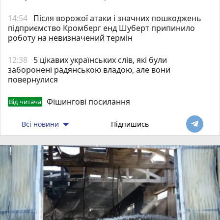
14:54
Після ворожої атаки і значних пошкоджень
підприємство Кромберг енд Шуберт припинило
роботу на невизначений термін
12:38
5 цікавих українських слів, які були
заборонені радянською владою, але вони
повернулися
Фішингові посилання
Від читача
Всі новини
Підпишись