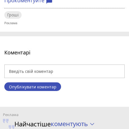
Прокоментуйте
chat_bubble
Гроші
Коментарі
Опублікувати коментар
коментують
Найчастіше