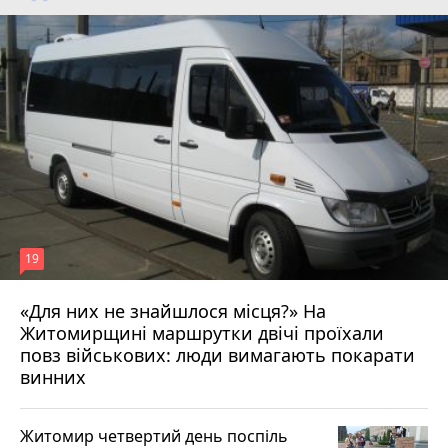
19
«Для них не знайшлося місця?» На
Житомирщині маршрутки двічі проїхали
17 липня 2026 р.
повз військових: люди вимагають покарати
винних
Житомир четвертий день поспіль