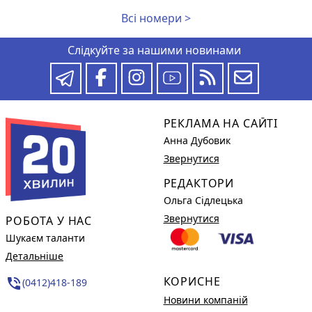
Всі номери >
Слідкуйте за нашими новинами
РЕКЛАМА НА САЙТІ
Анна Дубовик
Звернутися
РЕДАКТОРИ
Ольга Сідлецька
Звернутися
РОБОТА У НАС
Шукаєм таланти
Детальніше
КОРИСНЕ
phone_in_talk
(0412)418-189
Новини компаній