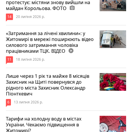
протестує: містяни знову вийшли на
майдан Корольова. ФОТО
photo_camera
14
20 липня 2026 р.
«Затримання за лічені хвилини»: у
Житомирі в мережі поширюють відео
силового затримання чоловіка
працівниками ТЦК. ВІДЕО
play_circle_filled
11
18 липня 2026 р.
Лише через 1 рік та майже 8 місяців
Захисник на Щиті повернувся до
рідного міста Захисник Олександр
Піонткевич
6
13 липня 2026 р.
Тарифи на холодну воду в містах
України. Чекаємо підвищення в
Житомирі?