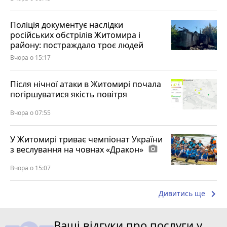
Поліція документує наслідки
російських обстрілів Житомира і
району: постраждало троє людей
Вчора о 15:17
Після нічної атаки в Житомирі почала
погіршуватися якість повітря
Вчора о 07:55
У Житомирі триває чемпіонат України
з веслування на човнах «Дракон»
photo_camera
Вчора о 15:07
keyboard_arrow_right
Дивитись ще
Ваші відгуки про послуги у