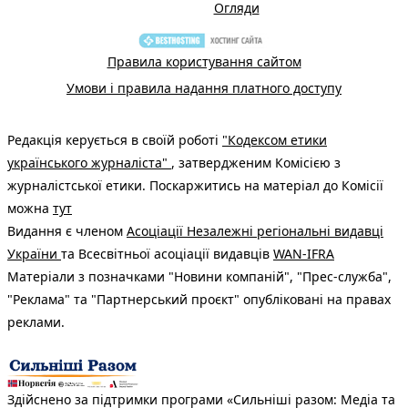
Огляди
Правила користування сайтом
Умови і правила надання платного доступу
Редакція керується в своїй роботі
"Кодексом етики
українського журналіста"
, затвердженим Комісією з
журналістської етики. Поскаржитись на матеріал до Комісії
можна
тут
Видання є членом
Асоціації Незалежні регіональні видавці
України
та Всесвітньої асоціації видавців
WAN-IFRA
Матеріали з позначками "Новини компаній", "Прес-служба",
"Реклама" та "Партнерський проєкт" опубліковані на правах
реклами.
Здійснено за підтримки програми «Сильніші разом: Медіа та