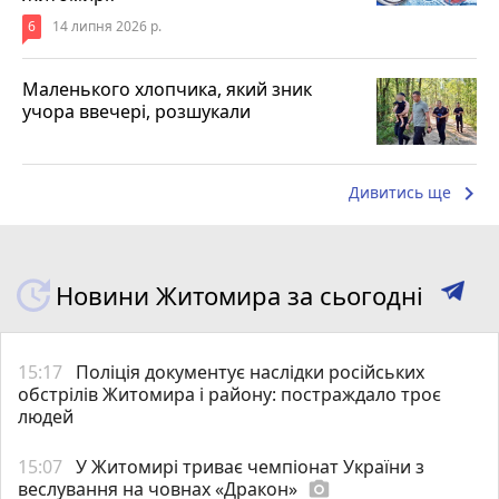
6
14 липня 2026 р.
Маленького хлопчика, який зник
учора ввечері, розшукали
keyboard_arrow_right
Дивитись ще
Новини Житомира за сьогодні
15:17
Поліція документує наслідки російських
обстрілів Житомира і району: постраждало троє
людей
15:07
У Житомирі триває чемпіонат України з
веслування на човнах «Дракон»
photo_camera