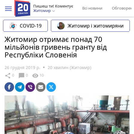
Пишеш ти! Коментує
Всі новини
Обговорен
Житомир
COVID-19
Житомир і житомиряни
Житомир отримає понад 70
мільйонів гривень гранту від
Республіки Словенія
26 грудня 2019 р.
20 хвилин (Житомир)
chat_bubble
share
visibility
0
0
10