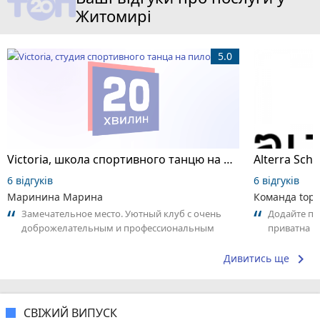
Житомирі
5.0
Victoria, школа спортивного танцю на пілоні
6 відгуків
6 відгуків
Маринина Марина
Команда top2
Замечательное место. Уютный клуб с очень
Додайте пер
доброжелательным и профессиональным
приватна ш
коллективом.
досвідом – 
keyboard_arrow_right
Дивитись ще
СВІЖИЙ ВИПУСК