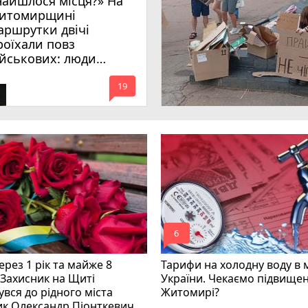
найшлося місця?» На
итомирщині
аршрутки двічі
роїхали повз
ійськових: люди
имагають покарати
mode_comment
инних
19
mode_comment
6
рез 1 рік та майже 8
Тарифи на холодну воду в 
 Захисник на Щиті
України. Чекаємо підвищен
вся до рідного міста
Житомирі?
ик Олександр Піонткевич