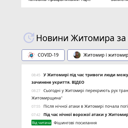
ВІДЕО
play_circle_filled
Новини Житомира за 
COVID-19
Житомир і житоми
У Житомирі під час тривоги люди мож
08:45
зачинене укриття. ВІДЕО
Сьогодні у Житомирі перекриють рух тран
08:27
Житомирщина"
Після нічної атаки в Житомирі почала пог
07:55
Під час нічної ворожої атаки у Житоми
07:42
Від читача
Фішингові посилання