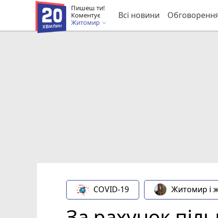
Пишеш ти!
Всі новини
Обговоренн
Коментує
Житомир
COVID-19
Житомир і 
За рахунок піль