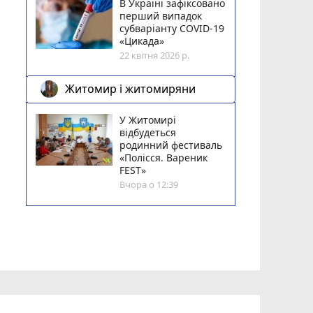
В Україні зафіксовано
перший випадок
субваріанту COVID-19
«Цикада»
22 квітня 2026 р.
Житомир і житомиряни
У Житомирі
відбудеться
родинний фестиваль
«Полісся. Вареник
FEST»
Вчора о 12:39