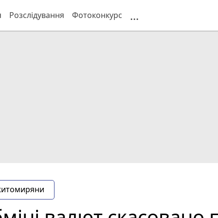
...
я
Розслідування
Фотоконкурс
житомиряни
міні валют скасовано 