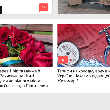
имагають покарати
mode_comment
инних
19
mode_comment
6
рез 1 рік та майже 8
Тарифи на холодну воду в 
 Захисник на Щиті
України. Чекаємо підвищен
вся до рідного міста
Житомирі?
ик Олександр Піонткевич