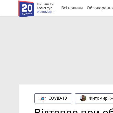
Пишеш ти!
Всі новини
Обговоренн
Коментує
Житомир
COVID-19
Житомир і 
Відтепер при об