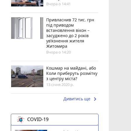
Вчора о 14:41
Привласнив 72 тис. грн
під приводом
встановлення вікон –
засуджено до 2 років
ув’язнення жителя
Житомира
Вчора о 14:20
Кошмар на майдані, або
Коли приберуть розмітку
з центру міста?
13 січня 2020 р.
keyboard_arrow_right
Дивитись ще
COVID-19