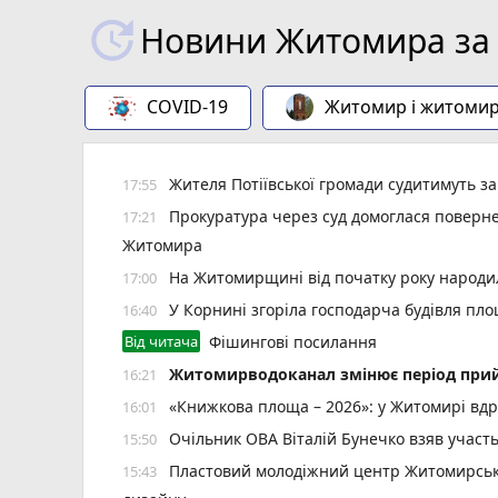
Новини Житомира за 
COVID-19
Житомир і житоми
Жителя Потіївської громади судитимуть з
17:55
Прокуратура через суд домоглася повернен
17:21
Житомира
На Житомирщині від початку року народил
17:00
У Корнині згоріла господарча будівля пло
16:40
Від читача
Фішингові посилання
Житомирводоканал змінює період прий
16:21
«Книжкова площа – 2026»: у Житомирі вдр
16:01
Очільник ОВА Віталій Бунечко взяв участ
15:50
Пластовий молодіжний центр Житомирської
15:43