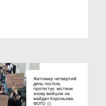
Житомир четвертий
день поспіль
протестує: містяни
знову вийшли на
майдан Корольова.
ФОТО
photo_camera