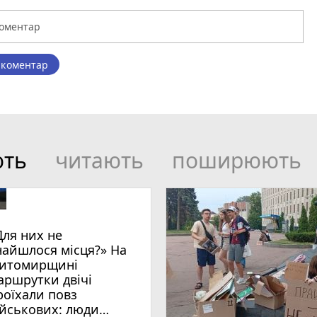
 коментар
ють
читають
поширюють
Для них не
найшлося місця?» На
итомирщині
аршрутки двічі
роїхали повз
ійськових: люди