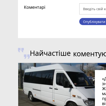
Коментарі
Опублікувати
Найчастіше
коменту
«
з
Ж
м
п
в