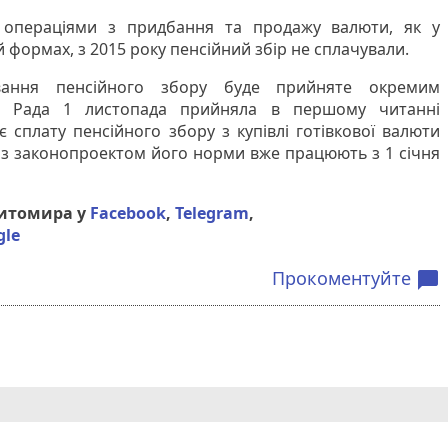
 операціями з придбання та продажу валюти, як у
вій формах, з 2015 року пенсійний збір не сплачували.
ування пенсійного збору буде прийняте окремим
а Рада 1 листопада прийняла в першому читанні
є сплату пенсійного збору з купівлі готівкової валюти
із законопроектом його норми вже працюють з 1 січня
Житомира у
Facebook
,
Telegram
,
gle
Прокоментуйте
chat_bubble