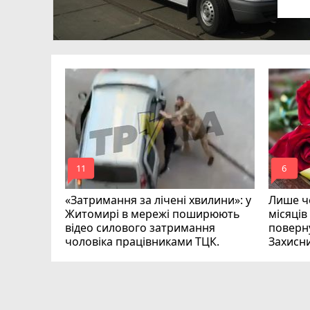
в
в
ий зник
и
mode_comment
mode_comment
11
6
«Затримання за лічені хвилини»: у
Лише че
Житомирі в мережі поширюють
місяців
відео силового затримання
поверну
чоловіка працівниками ТЦК.
Захисн
ВІДЕО
play_circle_filled