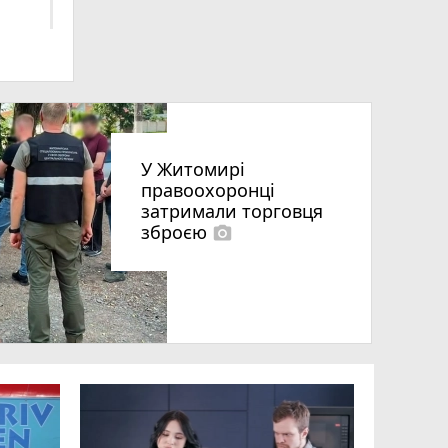
У Житомирі
правоохоронці
затримали торговця
зброєю
photo_camera
що