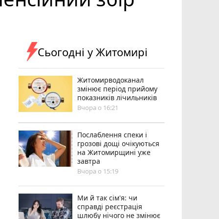
Сьогодні у Житомирі
Житомирводоканал
змінює період прийому
показників лічильників
Вчора о 16:21
Послаблення спеки і
грозові дощі очікуються
на Житомирщині уже
завтра
Вчора о 15:19
Ми й так сім'я: чи
справді реєстрація
шлюбу нічого не змінює