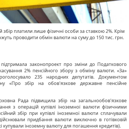
 збір платили лише фізичні особи за ставкою 2%. Крім
ожуть проводити обмін валюти на суму до 150 тис. грн.
підтримала законопроект про зміни до Податкового
касування 2% пенсійного збору з обміну валюти. «За»
голосувало 235 народних депутатів. Документом
ну «Про збір на обов'язкове державне пенсійне
рховна Рада підвищила збір на загальнообов'язкове
ання з операцій купівлі іноземної валюти фізичними
сійний збір при купівлі іноземної валюти сплачували
 здійснювали придбання валюти виключно в готівковій
які купували іноземну валюту для погашення кредитів).