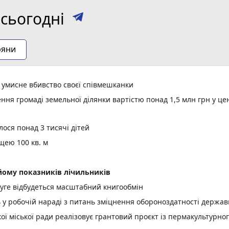
сьогодні
ряни
а умисне вбивство своєї співмешканки
ня громаді земельної ділянки вартістю понад 1,5 млн грн у це
ося понад 3 тисячі дітей
щею 100 кв. м
ому показників лічильників
уге відбудеться масштабний книгообмін
ь у робочій нараді з питань зміцнення обороноздатності держав
 міської ради реалізовує грантовий проєкт із пермакультурно