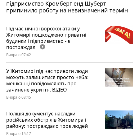
підприємство Кромберг енд Шуберт
припинило роботу на невизначений термін
Під час нічної ворожої атаки у
Житомирі пошкоджено приватні
будинки і підприємство - є
постраждалі
play_circle_filled
Вчора о 07:42
У Житомирі під час тривоги люди
можуть залишитися просто неба:
мешканці повідомляють про
зачинене укриття. ВІДЕО
Вчора о 08:45
Поліція документує наслідки
російських обстрілів Житомира і
району: постраждало троє людей
Вчора о 15:17