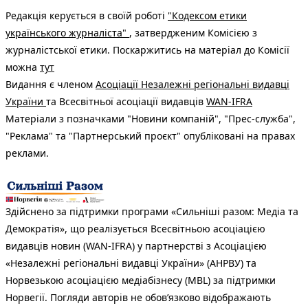
Редакція керується в своїй роботі
"Кодексом етики
українського журналіста"
, затвердженим Комісією з
журналістської етики. Поскаржитись на матеріал до Комісії
можна
тут
Видання є членом
Асоціації Незалежні регіональні видавці
України
та Всесвітньої асоціації видавців
WAN-IFRA
Матеріали з позначками "Новини компаній", "Прес-служба",
"Реклама" та "Партнерський проєкт" опубліковані на правах
реклами.
Здійснено за підтримки програми «Сильніші разом: Медіа та
Демократія», що реалізується Всесвітньою асоціацією
видавців новин (WAN-IFRA) у партнерстві з Асоціацією
«Незалежні регіональні видавці України» (АНРВУ) та
Норвезькою асоціацією медіабізнесу (MBL) за підтримки
Норвегії. Погляди авторів не обов’язково відображають