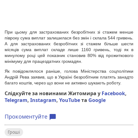
При цьому для застрахованих безробітних зі стажем менше
півроку сума виплат залишилася без змін і склала 544 гривень.
А для застрахованих безробітних зі стажем більше шести
місяців сума виплат складе лише 1160 гривень, тоді як в
минулому році цей показник становив 80% від прожиткового
мінімуму для працездатних громадян.
Як повідомлялося раніше, голова Міністерства соцполітики
Андрій Рева заявив, що в Україні безробітним платять занадто
багато коштів, через що вони не активно шукають роботу.
Слідкуйте за новинами Житомира у
Facebook
,
Telegram
,
Instagram
,
YouTube
та
Google
Прокоментуйте
chat_bubble
Гроші