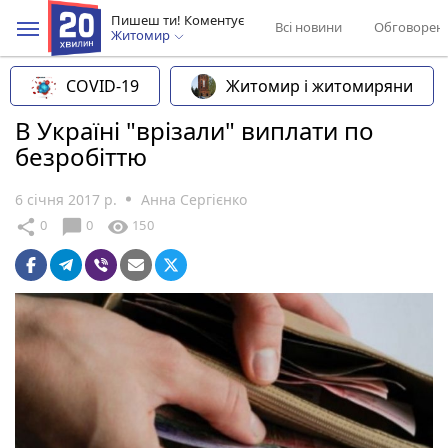
Пишеш ти! Коментує
Всі новини
Обговорен
Житомир
COVID-19
Житомир і житомиряни
В Україні "врізали" виплати по
безробіттю
6 січня 2017 р.
Анна Сергієнко
chat_bubble
share
visibility
0
0
150