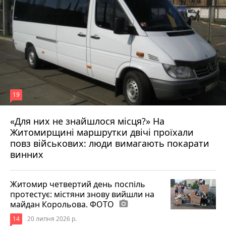
19
«Для них не знайшлося місця?» На
Житомирщині маршрутки двічі проїхали
17 липня 2026 р.
повз військових: люди вимагають покарати
винних
Житомир четвертий день поспіль
протестує: містяни знову вийшли на
майдан Корольова. ФОТО
photo_camera
14
20 липня 2026 р.