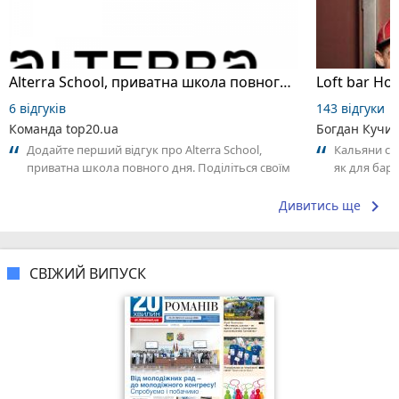
Alterra School, приватна школа повного дня
Loft bar Ho
6 відгуків
143 відгуки
Команда top20.ua
Богдан Кучи
Додайте перший відгук про Alterra School,
Кальяни сма
приватна школа повного дня. Поділіться своїм
як для бару
досвідом – що Вам сподобалось, а...
що я куштув
keyboard_arrow_right
Дивитись ще
СВІЖИЙ ВИПУСК