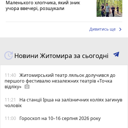
Маленького хлопчика, який зник
учора ввечері, розшукали
keyboard_arrow_right
Дивитись ще
Новини Житомира за сьогодні
11:40
Житомирський театр ляльок долучився до
першого фестивалю незалежних театрів «Точка
відліку»
photo_camera
11:21
На станції Ірша на залізничних коліях загинув
чоловік
11:00
Гороскоп на 10–16 серпня 2026 року