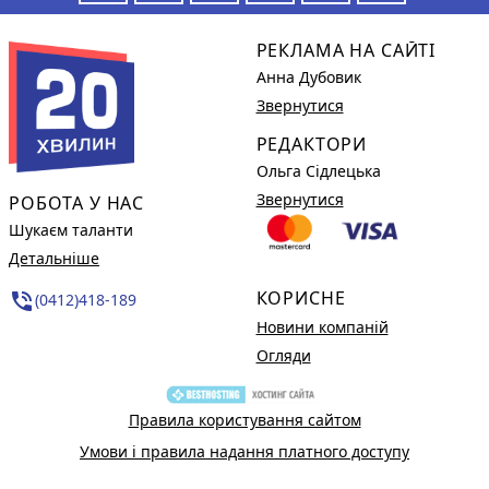
РЕКЛАМА НА САЙТІ
Анна Дубовик
Звернутися
РЕДАКТОРИ
Ольга Сідлецька
Звернутися
РОБОТА У НАС
Шукаєм таланти
Детальніше
КОРИСНЕ
phone_in_talk
(0412)418-189
Новини компаній
Огляди
Правила користування сайтом
Умови і правила надання платного доступу