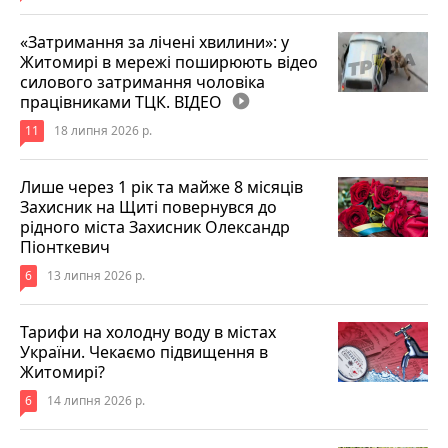
«Затримання за лічені хвилини»: у
Житомирі в мережі поширюють відео
силового затримання чоловіка
працівниками ТЦК. ВІДЕО
play_circle_filled
11
18 липня 2026 р.
Лише через 1 рік та майже 8 місяців
Захисник на Щиті повернувся до
рідного міста Захисник Олександр
Піонткевич
6
13 липня 2026 р.
Тарифи на холодну воду в містах
України. Чекаємо підвищення в
Житомирі?
6
14 липня 2026 р.