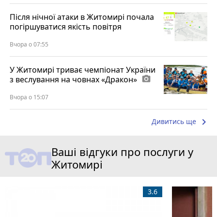
Після нічної атаки в Житомирі почала
погіршуватися якість повітря
Вчора о 07:55
У Житомирі триває чемпіонат України
з веслування на човнах «Дракон»
photo_camera
Вчора о 15:07
keyboard_arrow_right
Дивитись ще
Ваші відгуки про послуги у
Житомирі
3.6