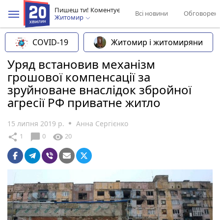
Пишеш ти! Коментує
Всі новини
Обговорен
Житомир
COVID-19
Житомир і житомиряни
Уряд встановив механізм
грошової компенсації за
зруйноване внаслідок збройної
агресії РФ приватне житло
15 липня 2019 р.
Анна Сергієнко
chat_bubble
share
visibility
1
0
20