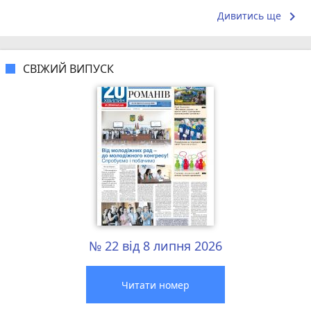
коллективом.
що я куштув
keyboard_arrow_right
Дивитись ще
СВІЖИЙ ВИПУСК
№ 22 від 8 липня 2026
Читати номер