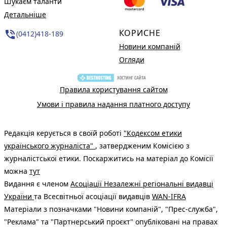
Шукаєм таланти
Детальніше
КОРИСНЕ
phone_in_talk
(0412)418-189
Новини компаній
Огляди
Правила користування сайтом
Умови і правила надання платного доступу
Редакція керується в своїй роботі
"Кодексом етики
українського журналіста"
, затвердженим Комісією з
журналістської етики. Поскаржитись на матеріал до Комісії
можна
тут
Видання є членом
Асоціації Незалежні регіональні видавці
України
та Всесвітньої асоціації видавців
WAN-IFRA
Матеріали з позначками "Новини компаній", "Прес-служба",
"Реклама" та "Партнерський проєкт" опубліковані на правах