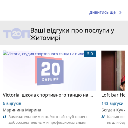
keyboard_arrow_right
Дивитись ще
Ваші відгуки про послуги у
Житомирі
5.0
Victoria, школа спортивного танцю на пілоні
Loft bar Ho
6 відгуків
143 відгуки
Маринина Марина
Богдан Кучи
Замечательное место. Уютный клуб с очень
Кальяни сма
доброжелательным и профессиональным
як для бару