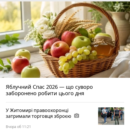
Яблучний Спас 2026 — що суворо
заборонено робити цього дня
У Житомирі правоохоронці
затримали торговця зброєю
photo_camera
Вчора об 11:21