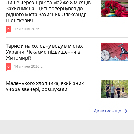
Лише через 1 рік та майже 8 місяців
Захисник на Щиті повернувся до
рідного міста Захисник Олександр
Піонткевич
6
13 липня 2026 р.
Тарифи на холодну воду в містах
України. Чекаємо підвищення в
Житомирі?
6
14 липня 2026 р.
Маленького хлопчика, який зник
учора ввечері, розшукали
keyboard_arrow_right
Дивитись ще