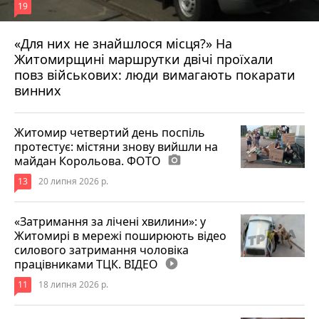
19
«Для них не знайшлося місця?» На
Житомирщині маршрутки двічі проїхали
17 липня 2026 р.
повз військових: люди вимагають покарати
винних
Житомир четвертий день поспіль
протестує: містяни знову вийшли на
майдан Корольова. ФОТО
photo_camera
13
20 липня 2026 р.
«Затримання за лічені хвилини»: у
Житомирі в мережі поширюють відео
силового затримання чоловіка
працівниками ТЦК. ВІДЕО
play_circle_filled
11
18 липня 2026 р.