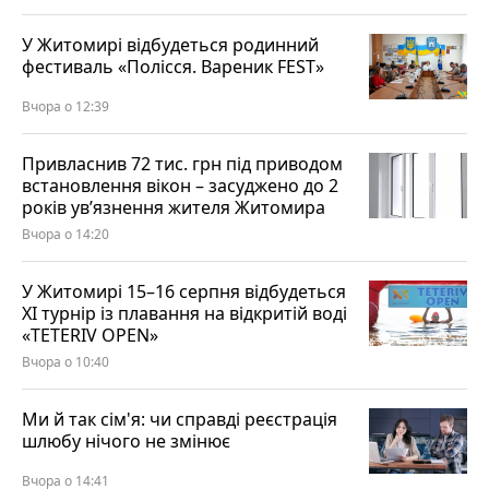
У Житомирі відбудеться родинний
фестиваль «Полісся. Вареник FEST»
Вчора о 12:39
Привласнив 72 тис. грн під приводом
встановлення вікон – засуджено до 2
років ув’язнення жителя Житомира
Вчора о 14:20
У Житомирі 15–16 серпня відбудеться
XI турнір із плавання на відкритій воді
«TETERIV OPEN»
Вчора о 10:40
Ми й так сім'я: чи справді реєстрація
шлюбу нічого не змінює
Вчора о 14:41