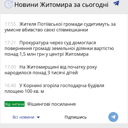
Новини Житомира за сьогодні
17:55
Жителя Потіївської громади судитимуть за
умисне вбивство своєї співмешканки
17:21
Прокуратура через суд домоглася
повернення громаді земельної ділянки вартістю
понад 1,5 млн грн у центрі Житомира
17:00
На Житомирщині від початку року
народилося понад 3 тисячі дітей
16:40
У Корнині згоріла господарча будівля
площею 100 кв. м
Фішингові посилання
Від читача
Всі новини
Підпишись