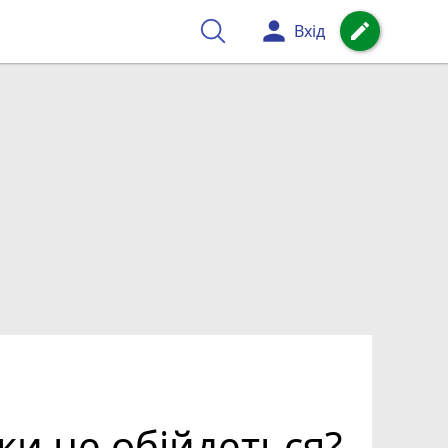
person
create
Вхід
ьки це обійдеться?