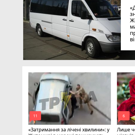
«
з
Ж
м
п
в
в
в
ий зник
и
mode_comment
mode_comment
11
6
«Затримання за лічені хвилини»: у
Лише че