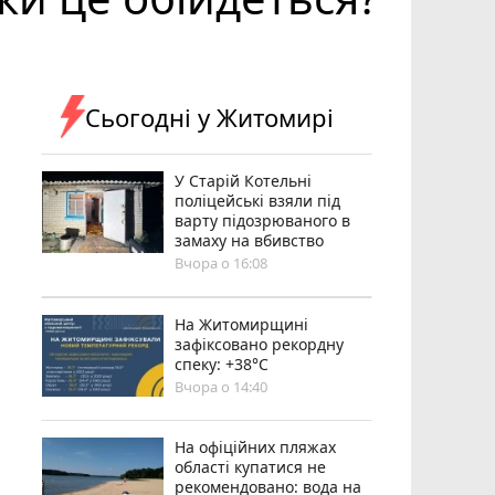
Сьогодні у Житомирі
У Старій Котельні
поліцейські взяли під
варту підозрюваного в
замаху на вбивство
Вчора о 16:08
Н️а Житомирщині
зафіксовано рекордну
спеку: +38°C
Вчора о 14:40
На офіційних пляжах
області купатися не
рекомендовано: вода на