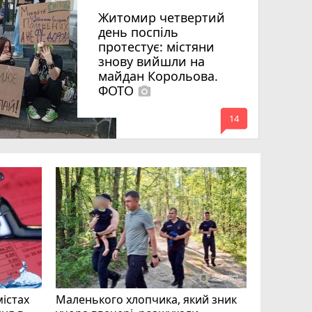
Житомир четвертий
день поспіль
протестує: містяни
знову вийшли на
майдан Корольова.
ФОТО
photo_camera
mode_comment
14
«Затриман
Житомир
відео си
чоловіка
ВІДЕО
play_circle_filled
mode_comment
11
містах
Маленького хлопчика, який зник