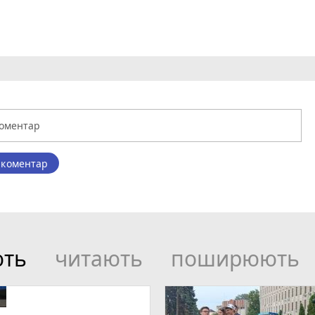
 коментар
ють
читають
поширюють