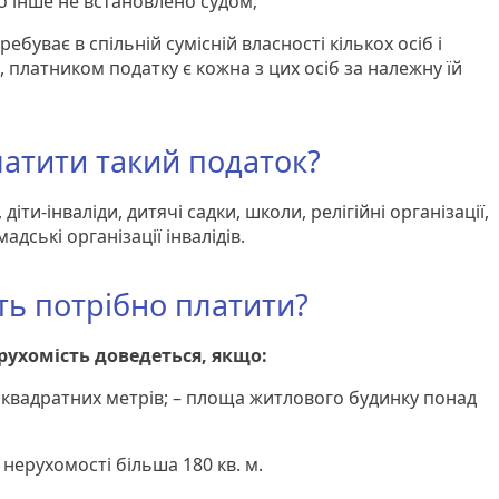
о інше не встановлено судом;
ребуває в спільній сумісній власності кількох осіб і
, платником податку є кожна з цих осіб за належну їй
латити такий податок?
, діти-інваліди, дитячі садки, школи, релігійні організації,
мадські організації інвалідів.
ть потрібно платити?
рухомість доведеться, якщо:
 квадратних метрів; – площа житлового будинку понад
в нерухомості більша 180 кв. м.