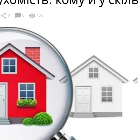
chat_bubble
share
visibility
0
0
150