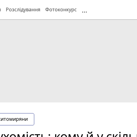
...
я
Розслідування
Фотоконкурс
житомиряни
хомість: кому й у скіл