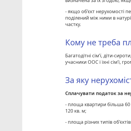
визначена за їх згодою, якщ
- якщо об’єкт нерухомості пе
поділений між ними в натурі
частку.
Кому не треба п
Багатодітні сім’ї, діти-сироти
учасники ООС і їхні сім’ї, гро
За яку нерухоміс
Сплачувати податок за не
- площа квартири більша 60
120 кв. м;
- площа різних типів об’єкті