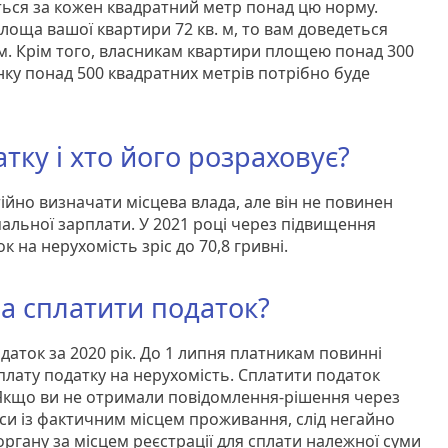
ься за кожен квадратний метр понад цю норму.
лоща вашої квартири 72 кв. м, то вам доведеться
 м. Крім того, власникам квартири площею понад 300
нку понад 500 квадратних метрів потрібно буде
.
тку і хто його розраховує?
ійно визначати місцева влада, але він не повинен
мальної зарплати. У 2021 році через підвищення
 на нерухомість зріс до 70,8 гривні.
ба сплатити податок?
даток за 2020 рік. До 1 липня платникам повинні
плату податку на нерухомість. Сплатити податок
 Якщо ви не отримали повідомлення-рішення через
еси із фактичним місцем проживання, слід негайно
ргану за місцем реєстрації для сплати належної суми