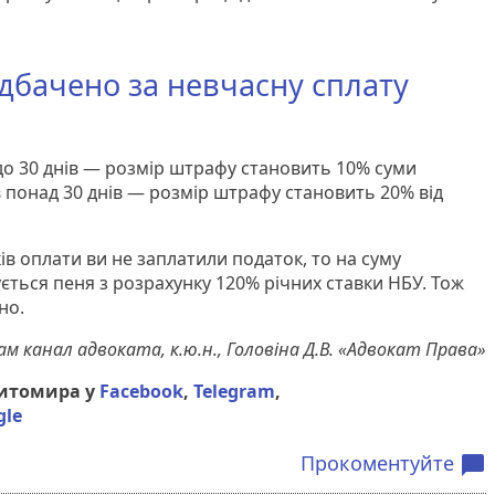
дбачено за невчасну сплату
до 30 днів — розмір штрафу становить 10% суми
в понад 30 днів — розмір штрафу становить 20% від
ів оплати ви не заплатили податок, то на суму
ється пеня з розрахунку 120% річних ставки НБУ. Тож
но.
м канал адвоката, к.ю.н., Головіна Д.В. «Адвокат Права»
Житомира у
Facebook
,
Telegram
,
gle
Прокоментуйте
chat_bubble