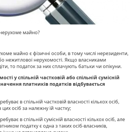
 нерухоме майно?
хоме майно є фізичні особи, в тому числі нерезиденти,
або нежитлової нерухомості. Якщо власниками
діти, то податок за них сплачують батьки чи опікуни.
ості у спільній частковій або спільній сумісній
изначення платників податків відбувається
ребуває в спільній частковій власності кількох осіб,
цих осіб за належну їй частку;
ребуває в спільній сумісній власності кількох осіб, але
латником податку є одна з таких осіб-власників,