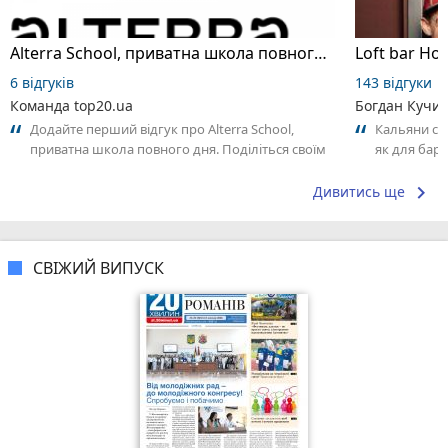
Alterra School, приватна школа повного дня
Loft bar Ho
6 відгуків
143 відгуки
Команда top20.ua
Богдан Кучи
Додайте перший відгук про Alterra School,
Кальяни сма
приватна школа повного дня. Поділіться своїм
як для бару
досвідом – що Вам сподобалось, а...
що я куштув
keyboard_arrow_right
Дивитись ще
СВІЖИЙ ВИПУСК