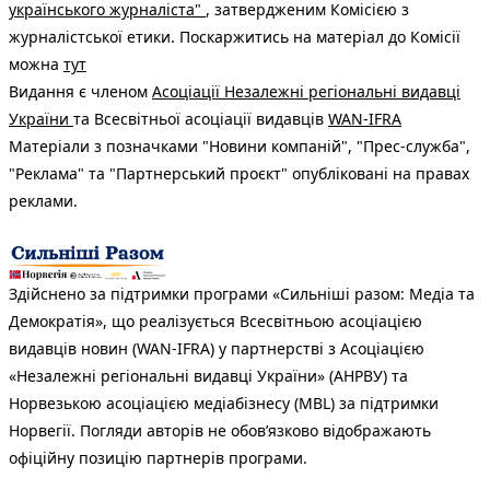
українського журналіста"
, затвердженим Комісією з
журналістської етики. Поскаржитись на матеріал до Комісії
можна
тут
Видання є членом
Асоціації Незалежні регіональні видавці
України
та Всесвітньої асоціації видавців
WAN-IFRA
Матеріали з позначками "Новини компаній", "Прес-служба",
"Реклама" та "Партнерський проєкт" опубліковані на правах
реклами.
Здійснено за підтримки програми «Сильніші разом: Медіа та
Демократія», що реалізується Всесвітньою асоціацією
видавців новин (WAN-IFRA) у партнерстві з Асоціацією
«Незалежні регіональні видавці України» (АНРВУ) та
Норвезькою асоціацією медіабізнесу (MBL) за підтримки
Норвегії. Погляди авторів не обов’язково відображають
офіційну позицію партнерів програми.