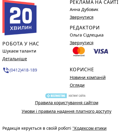
РЕКЛАМА НА САЙТІ
Анна Дубовик
Звернутися
РЕДАКТОРИ
Ольга Сідлецька
Звернутися
РОБОТА У НАС
Шукаєм таланти
Детальніше
КОРИСНЕ
phone_in_talk
(0412)418-189
Новини компаній
Огляди
Правила користування сайтом
Умови і правила надання платного доступу
Редакція керується в своїй роботі
"Кодексом етики