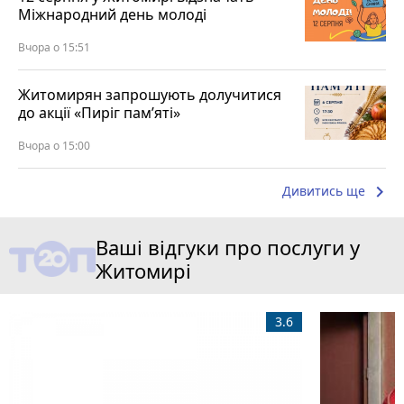
Міжнародний день молоді
Вчора о 15:51
Житомирян запрошують долучитися
до акції «Пиріг пам’яті»
Вчора о 15:00
keyboard_arrow_right
Дивитись ще
Ваші відгуки про послуги у
Житомирі
3.6