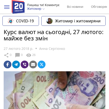
Пишеш ти! Коментує
Всі новини
Обговорен
Житомир
COVID-19
Житомир і житомиряни
Курс валют на сьогодні, 27 лютого:
майже без змін
27 лютого 2018 р.
Анна Сергієнко
chat_bubble
share
visibility
0
0
26