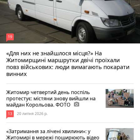
19
«Для них не знайшлося місця?» На
Житомирщині маршрутки двічі проїхали
17 липня 2026 р.
повз військових: люди вимагають покарати
винних
Житомир четвертий день поспіль
протестує: містяни знову вийшли на
майдан Корольова. ФОТО
photo_camera
13
20 липня 2026 р.
«Затримання за лічені хвилини»: у
Житомирі в мережі поширюють відео