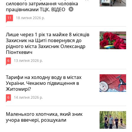
силового затримання чоловіка
працівниками ТЦК. ВІДЕО
play_circle_filled
11
18 липня 2026 р.
Лише через 1 рік та майже 8 місяців
Захисник на Щиті повернувся до
рідного міста Захисник Олександр
Піонткевич
6
13 липня 2026 р.
Тарифи на холодну воду в містах
України. Чекаємо підвищення в
Житомирі?
6
14 липня 2026 р.
Маленького хлопчика, який зник
учора ввечері, розшукали