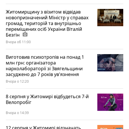
Житомирщину з візитом відвідав
новопризначений Міністр у справах
громад, територій та внутрішньо
переміщених осіб України Віталій
Безгін
photo_camera
Вчора об 11:00
Виготовив психотропів на понад 1
млн грн: організатора
нарколабораторії зі Звягельщини
засуджено до 7 років ув'язнення
Вчора о 12:20
8 серпня у Житомирі відбудеться 7-й
Велопробіг
Вчора о 14:39
12 серпня у Житомирі відзначать