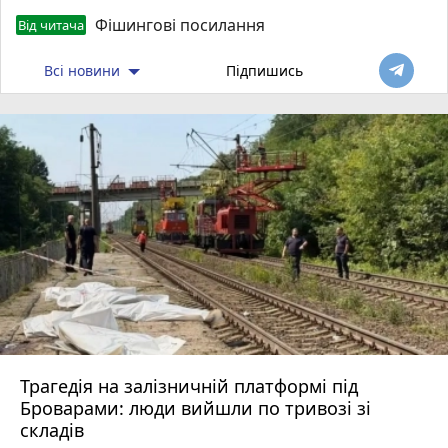
Фішингові посилання
Від читача
Всі новини
Підпишись
Трагедія на залізничній платформі під
Броварами: люди вийшли по тривозі зі
складів