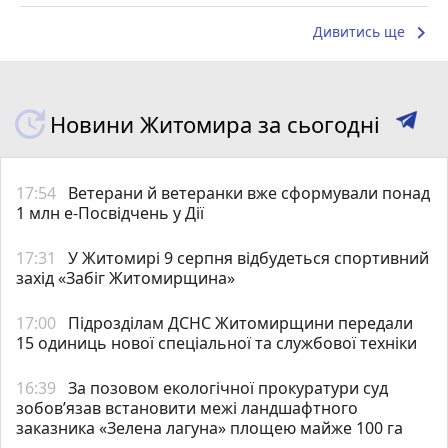
keyboard_arrow_right
Дивитись ще
Новини Житомира за сьогодні
17:54
Ветерани й ветеранки вже сформували понад
1 млн е-Посвідчень у Дії
17:31
У Житомирі 9 серпня відбудеться спортивний
захід «Забіг Житомирщина»
17:00
Підрозділам ДСНС Житомирщини передали
15 одиниць нової спеціальної та службової техніки
16:39
За позовом екологічної прокуратури суд
зобов’язав встановити межі ландшафтного
заказника «Зелена лагуна» площею майже 100 га