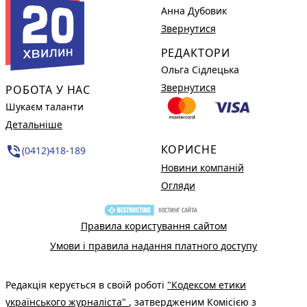
Анна Дубовик
Звернутися
РЕДАКТОРИ
Ольга Сідлецька
Звернутися
РОБОТА У НАС
Шукаєм таланти
Детальніше
КОРИСНЕ
phone_in_talk
(0412)418-189
Новини компаній
Огляди
Правила користування сайтом
Умови і правила надання платного доступу
Редакція керується в своїй роботі
"Кодексом етики
українського журналіста"
, затвердженим Комісією з