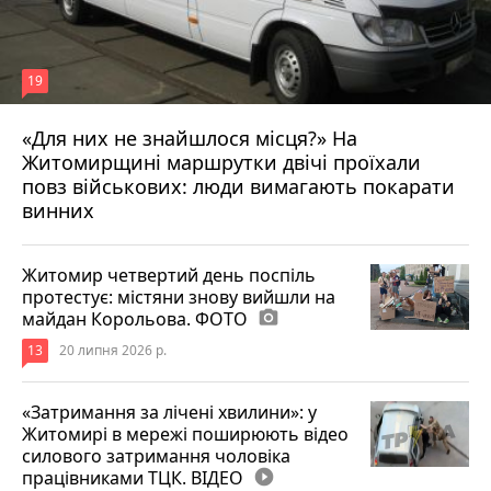
19
«Для них не знайшлося місця?» На
Житомирщині маршрутки двічі проїхали
17 липня 2026 р.
повз військових: люди вимагають покарати
винних
Житомир четвертий день поспіль
протестує: містяни знову вийшли на
майдан Корольова. ФОТО
photo_camera
13
20 липня 2026 р.
«Затримання за лічені хвилини»: у
Житомирі в мережі поширюють відео
силового затримання чоловіка
працівниками ТЦК. ВІДЕО
play_circle_filled