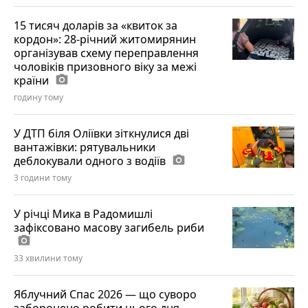
15 тисяч доларів за «квиток за
кордон»: 28-річний житомирянин
організував схему переправлення
чоловіків призовного віку за межі
країни
photo_camera
годину тому
У ДТП біля Оліївки зіткнулися дві
вантажівки: рятувальники
деблокували одного з водіїв
photo_camera
3 години тому
У річці Мика в Радомишлі
зафіксовано масову загибель риби
photo_camera
33 хвилини тому
Яблучний Спас 2026 — що суворо