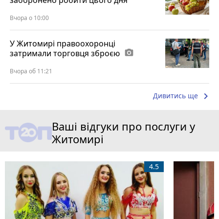
заборонено робити цього дня
Вчора о 10:00
У Житомирі правоохоронці
затримали торговця зброєю
photo_camera
Вчора об 11:21
keyboard_arrow_right
Дивитись ще
Ваші відгуки про послуги у
Житомирі
4.5