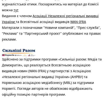
журналістської етики. Поскаржитись на матеріал до Комісії
можна
тут
Видання є членом
Асоціації Незалежні регіональні видавці
України
та Всесвітньої асоціації видавців
WAN-IFRA
Матеріали з позначками "Новини компаній", "Прес-служба",
"Реклама" та "Партнерський проєкт" опубліковані на правах
реклами.
Здійснено за підтримки програми «Сильніші разом: Медіа та
Демократія», що реалізується Всесвітньою асоціацією
видавців новин (WAN-IFRA) у партнерстві з Асоціацією
«Незалежні регіональні видавці України» (АНРВУ) та
Норвезькою асоціацією медіабізнесу (MBL) за підтримки
Норвегії. Погляди авторів не обов’язково відображають
офіційну позицію партнерів програми.