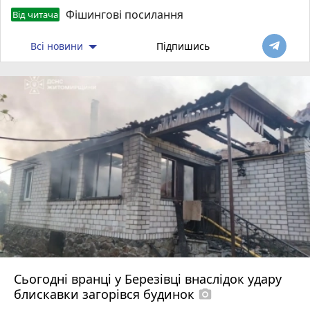
Фішингові посилання
Від читача
Всі новини
Підпишись
Сьогодні вранці у Березівці внаслідок удару
блискавки загорівся будинок
photo_camera