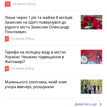
11
18 липня 2026 р.
Лише через 1 рік та майже 8 місяців
Захисник на Щиті повернувся до
рідного міста Захисник Олександр
Піонткевич
6
13 липня 2026 р.
Тарифи на холодну воду в містах
України. Чекаємо підвищення в
Житомирі?
6
14 липня 2026 р.
Маленького хлопчика, який зник
учора ввечері, розшукали
keyboard_arrow_right
Дивитись ще