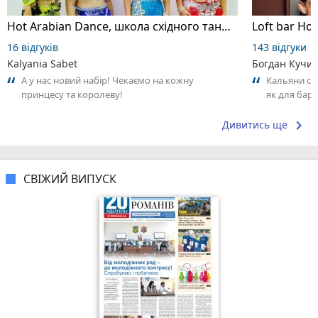
Hot Arabian Dance, школа східного танцю
Loft bar Ho
16 відгуків
143 відгуки
Kalyania Sabet
Богдан Кучи
А у нас новий набір! Чекаємо на кожну
Кальяни сма
принцесу та королеву!
як для бару
що я куштув
keyboard_arrow_right
Дивитись ще
СВІЖИЙ ВИПУСК