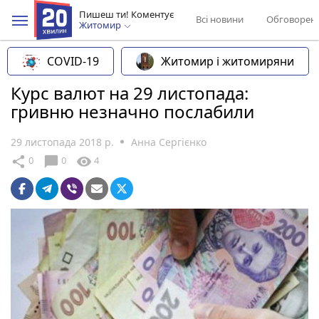
Пишеш ти! Коментує
Всі новини
Обговорен
Житомир
COVID-19
Житомир і житомиряни
Курс валют на 29 листопада:
гривню незначно послабили
29 листопада 2018 р.
Анна Сергієнко
chat_bubble
share
visibility
0
0
4