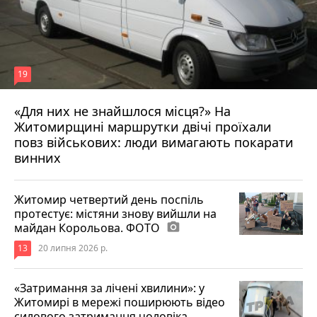
19
«Для них не знайшлося місця?» На
Житомирщині маршрутки двічі проїхали
17 липня 2026 р.
повз військових: люди вимагають покарати
винних
Житомир четвертий день поспіль
протестує: містяни знову вийшли на
майдан Корольова. ФОТО
photo_camera
13
20 липня 2026 р.
«Затримання за лічені хвилини»: у
Житомирі в мережі поширюють відео
силового затримання чоловіка