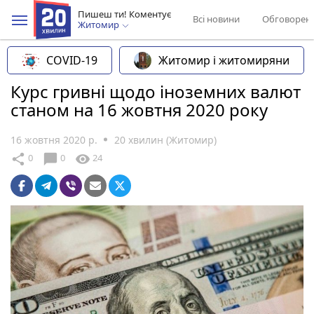
Пишеш ти! Коментує
Всі новини
Обговорен
Житомир
COVID-19
Житомир і житомиряни
Курс гривні щодо іноземних валют
станом на 16 жовтня 2020 року
16 жовтня 2020 р.
20 хвилин (Житомир)
chat_bubble
share
visibility
0
0
24