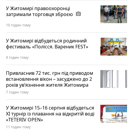
У Житомирі правоохоронці
затримали торговця зброєю
photo_camera
10 годин тому
У Житомирі відбудеться родинний
фестиваль «Полісся. Вареник FEST»
9 годин тому
Привласнив 72 тис. грн під приводом
встановлення вікон – засуджено до 2
років ув’язнення жителя Житомира
7 годин тому
У Житомирі 15–16 серпня відбудеться
XI турнір із плавання на відкритій воді
«TETERIV OPEN»
11 годин тому