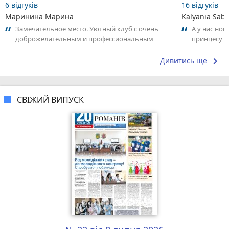
6 відгуків
16 відгуків
Маринина Марина
Kalyania Sabe
Замечательное место. Уютный клуб с очень
А у нас нов
доброжелательным и профессиональным
принцесу т
коллективом.
keyboard_arrow_right
Дивитись ще
СВІЖИЙ ВИПУСК