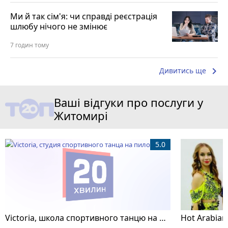
Ми й так сім'я: чи справді реєстрація
шлюбу нічого не змінює
7 годин тому
keyboard_arrow_right
Дивитись ще
Ваші відгуки про послуги у
Житомирі
5.0
Victoria, школа спортивного танцю на пілоні