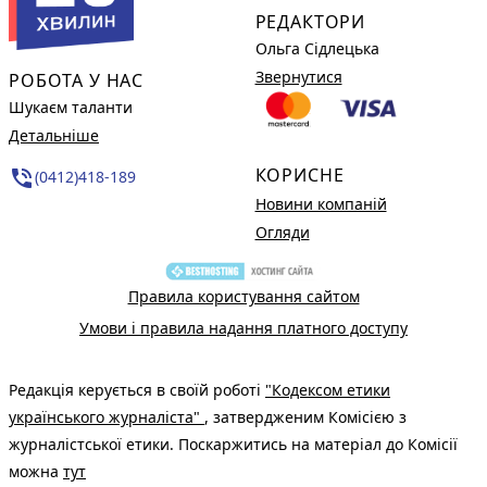
РЕДАКТОРИ
Ольга Сідлецька
Звернутися
РОБОТА У НАС
Шукаєм таланти
Детальніше
КОРИСНЕ
phone_in_talk
(0412)418-189
Новини компаній
Огляди
Правила користування сайтом
Умови і правила надання платного доступу
Редакція керується в своїй роботі
"Кодексом етики
українського журналіста"
, затвердженим Комісією з
журналістської етики. Поскаржитись на матеріал до Комісії
можна
тут