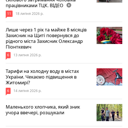
працівниками ТЦК. ВІДЕО
play_circle_filled
11
18 липня 2026 р.
Лише через 1 рік та майже 8 місяців
Захисник на Щиті повернувся до
рідного міста Захисник Олександр
Піонткевич
6
13 липня 2026 р.
Тарифи на холодну воду в містах
України. Чекаємо підвищення в
Житомирі?
6
14 липня 2026 р.
Маленького хлопчика, який зник
учора ввечері, розшукали