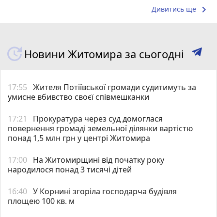
keyboard_arrow_right
Дивитись ще
Новини Житомира за сьогодні
17:55
Жителя Потіївської громади судитимуть за
умисне вбивство своєї співмешканки
17:21
Прокуратура через суд домоглася
повернення громаді земельної ділянки вартістю
понад 1,5 млн грн у центрі Житомира
17:00
На Житомирщині від початку року
народилося понад 3 тисячі дітей
16:40
У Корнині згоріла господарча будівля
площею 100 кв. м