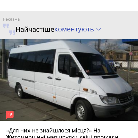
коментують
Найчастіше
19
«Для них не знайшлося місця?» На
Житомирщині маршрутки двічі проїхали
17 липня 2026 р.