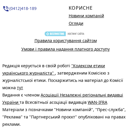
КОРИСНЕ
phone_in_talk
(0412)418-189
Новини компаній
Огляди
Правила користування сайтом
Умови і правила надання платного доступу
Редакція керується в своїй роботі
"Кодексом етики
українського журналіста"
, затвердженим Комісією з
журналістської етики. Поскаржитись на матеріал до Комісії
можна
тут
Видання є членом
Асоціації Незалежні регіональні видавці
України
та Всесвітньої асоціації видавців
WAN-IFRA
Матеріали з позначками "Новини компаній", "Прес-служба",
"Реклама" та "Партнерський проєкт" опубліковані на правах
реклами.