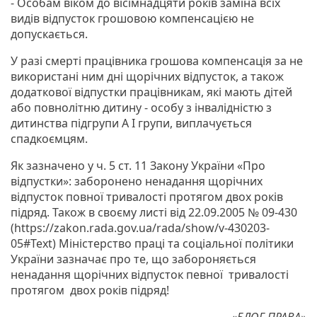
- Особам віком до вісімнадцяти років заміна всіх
видів відпусток грошовою компенсацією не
допускається.
У разі смерті працівника грошова компенсація за не
використані ним дні щорічних відпусток, а також
додаткової відпустки працівникам, які мають дітей
або повнолітню дитину - особу з інвалідністю з
дитинства підгрупи А I групи, виплачується
спадкоємцям.
Як зазначено у ч. 5 ст. 11 Закону України «Про
відпустки»: заборонено ненадання щорічних
відпусток повної тривалості протягом двох років
підряд. Також в своєму листі від 22.09.2005 № 09-430
(https://zakon.rada.gov.ua/rada/show/v-430203-
05#Text) Міністерство праці та соціальної політики
України зазначає про те, що забороняється
ненадання щорічних відпусток певної тривалості
протягом двох років підряд!
«БЛОГ ПРАВА»