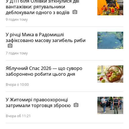
У ДТП біля Оліївки зіткнулися дві
вантажівки: рятувальники
деблокували одного з водіїв
photo_camera
9 годин тому
У річці Мика в Радомишлі
зафіксовано масову загибель риби
photo_camera
7 годин тому
Яблучний Спас 2026 — що суворо
заборонено робити цього дня
Вчора о 10:00
У Житомирі правоохоронці
затримали торговця зброєю
photo_camera
Вчора об 11:21