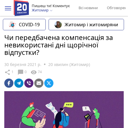
Пишеш ти! Коментує
Всі новини
Обговорен
Житомир
COVID-19
Житомир і житомиряни
Чи передбачена компенсація за
невикористані дні щорічної
відпустки?
30 березня 2021 р.
20 хвилин (Житомир)
chat_bubble
share
visibility
1
0
74