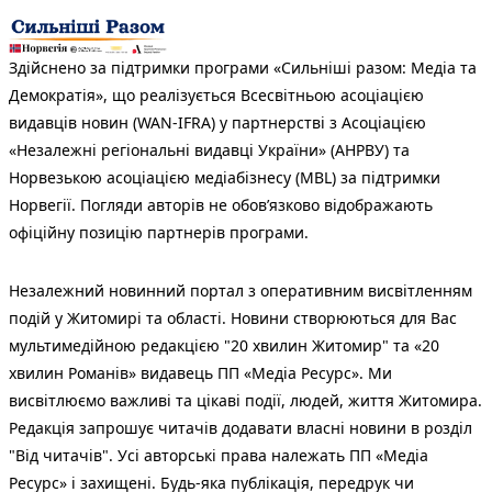
Здійснено за підтримки програми «Сильніші разом: Медіа та
Демократія», що реалізується Всесвітньою асоціацією
видавців новин (WAN-IFRA) у партнерстві з Асоціацією
«Незалежні регіональні видавці України» (АНРВУ) та
Норвезькою асоціацією медіабізнесу (MBL) за підтримки
Норвегії. Погляди авторів не обов’язково відображають
офіційну позицію партнерів програми.
Незалежний новинний портал з оперативним висвітленням
подій у Житомирі та області. Новини створюються для Вас
мультимедійною редакцією "20 хвилин Житомир" та «20
хвилин Романів» видавець ПП «Медіа Ресурс». Ми
висвітлюємо важливі та цікаві події, людей, життя Житомира.
Редакція запрошує читачів додавати власні новини в розділ
"Від читачів". Усі авторські права належать ПП «Медіа
Ресурс» і захищені. Будь-яка публiкацiя, передрук чи