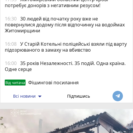
потребує донорів з негативним резусом!
16:30
30 людей від початку року вже не
повернулися додому після відпочинку на водоймах
Житомирщини
16:08
У Старій Котельні поліцейські взяли під варту
підозрюваного в замаху на вбивство
16:00
35 років Незалежності. 35 подій. Одна країна.
Одне серце
Фішингові посилання
Від читача
Всі новини
Підпишись