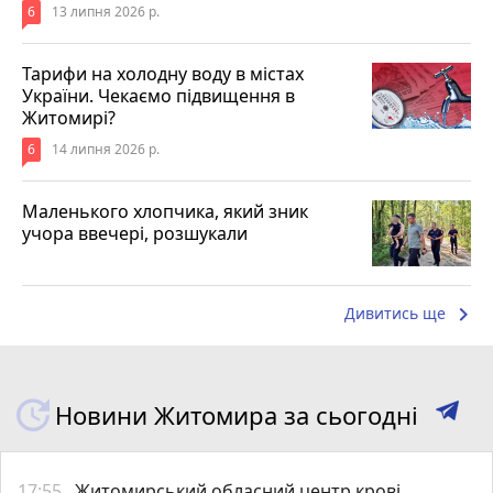
6
13 липня 2026 р.
Тарифи на холодну воду в містах
України. Чекаємо підвищення в
Житомирі?
6
14 липня 2026 р.
Маленького хлопчика, який зник
учора ввечері, розшукали
keyboard_arrow_right
Дивитись ще
Новини Житомира за сьогодні
17:55
Житомирський обласний центр крові