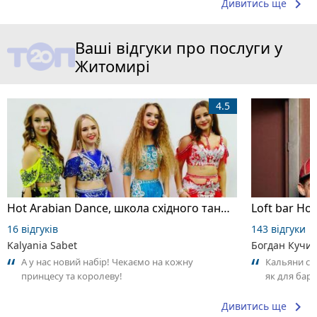
keyboard_arrow_right
Дивитись ще
Ваші відгуки про послуги у
Житомирі
4.5
Hot Arabian Dance, школа східного танцю
Loft bar Ho
16 відгуків
143 відгуки
Kalyania Sabet
Богдан Кучи
А у нас новий набір! Чекаємо на кожну
Кальяни сма
принцесу та королеву!
як для бару
що я куштув
keyboard_arrow_right
Дивитись ще