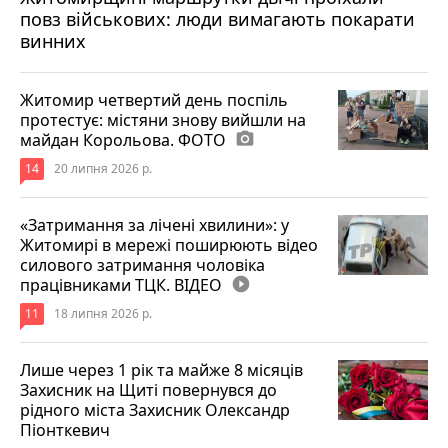
повз військових: люди вимагають покарати
винних
Житомир четвертий день поспіль
протестує: містяни знову вийшли на
майдан Корольова. ФОТО
photo_camera
14
20 липня 2026 р.
«Затримання за лічені хвилини»: у
Житомирі в мережі поширюють відео
силового затримання чоловіка
працівниками ТЦК. ВІДЕО
play_circle_filled
11
18 липня 2026 р.
Лише через 1 рік та майже 8 місяців
Захисник на Щиті повернувся до
рідного міста Захисник Олександр
Піонткевич