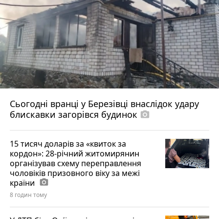
Сьогодні вранці у Березівці внаслідок удару
блискавки загорівся будинок
photo_camera
15 тисяч доларів за «квиток за
кордон»: 28-річний житомирянин
організував схему переправлення
чоловіків призовного віку за межі
країни
photo_camera
8 годин тому