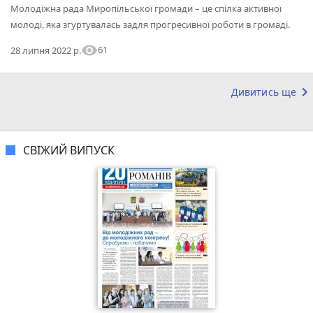
Молодіжна рада Миропільської громади – це спілка активної
молоді, яка згуртувалась задля прогресивної роботи в громаді.
visibility
61
28 липня 2022 р.
keyboard_arrow_right
Дивитись ще
СВІЖИЙ ВИПУСК