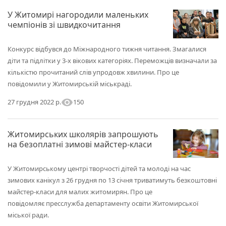
У Житомирі нагородили маленьких
чемпіонів зі швидкочитання
Конкурс відбувся до Міжнародного тижня читання. Змагалися
діти та підлітки у 3-х вікових категоріях. Переможців визначали за
кількістю прочитаний слів упродовж хвилини. Про це
повідомили у Житомирській міськраді.
visibility
150
27 грудня 2022 р.
Житомирських школярів запрошують
на безоплатні зимові майстер-класи
У Житомирському центрі творчості дітей та молоді на час
зимових канікул з 26 грудня по 13 січня триватимуть безкоштовні
майстер-класи для малих житомирян. Про це
повідомляє пресслужба департаменту освіти Житомирської
міської ради.