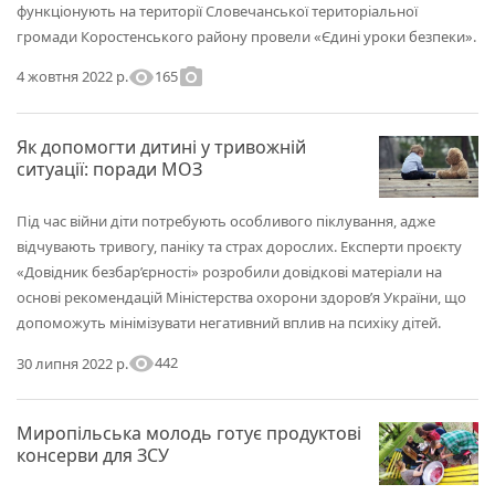
функціонують на території Словечанської територіальної
громади Коростенського району провели «Єдині уроки безпеки».
visibility
photo_camera
165
4 жовтня 2022 р.
Як допомогти дитині у тривожній
ситуації: поради МОЗ
Під час війни діти потребують особливого піклування, адже
відчувають тривогу, паніку та страх дорослих. Експерти проєкту
«Довідник безбар’єрності» розробили довідкові матеріали на
основі рекомендацій Міністерства охорони здоров’я України, що
допоможуть мінімізувати негативний вплив на психіку дітей.
visibility
442
30 липня 2022 р.
Миропільська молодь готує продуктові
консерви для ЗСУ