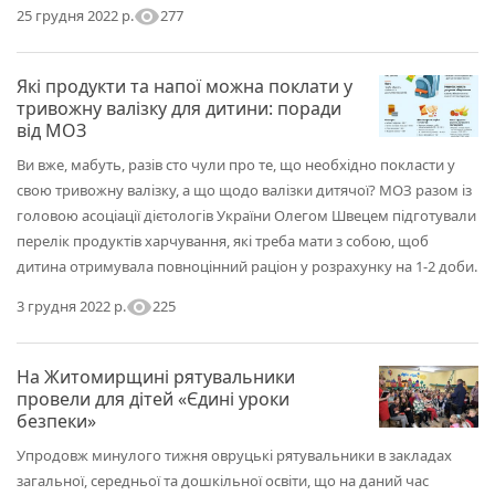
visibility
277
25 грудня 2022 р.
Які продукти та напої можна поклати у
тривожну валізку для дитини: поради
від МОЗ
Ви вже, мабуть, разів сто чули про те, що необхідно покласти у
свою тривожну валізку, а що щодо валізки дитячої? МОЗ разом із
головою асоціації дієтологів України Олегом Швецем підготували
перелік продуктів харчування, які треба мати з собою, щоб
дитина отримувала повноцінний раціон у розрахунку на 1-2 доби.
visibility
225
3 грудня 2022 р.
На Житомирщині рятувальники
провели для дітей «Єдині уроки
безпеки»
Упродовж минулого тижня овруцькі рятувальники в закладах
загальної, середньої та дошкільної освіти, що на даний час