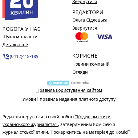
Звернутися
РЕДАКТОРИ
Ольга Сідлецька
Звернутися
РОБОТА У НАС
Шукаєм таланти
Детальніше
КОРИСНЕ
phone_in_talk
(0412)418-189
Новини компаній
Огляди
Правила користування сайтом
Умови і правила надання платного доступу
Редакція керується в своїй роботі
"Кодексом етики
українського журналіста"
, затвердженим Комісією з
журналістської етики. Поскаржитись на матеріал до Комісії