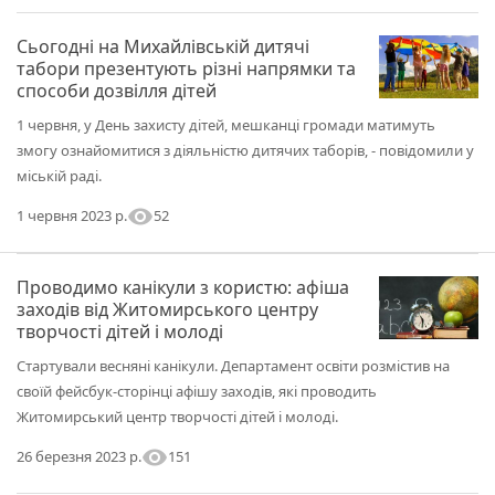
Сьогодні на Михайлівській дитячі
табори презентують різні напрямки та
способи дозвілля дітей
1 червня, у День захисту дітей, мешканці громади матимуть
змогу ознайомитися з діяльністю дитячих таборів, - повідомили у
міській раді.
visibility
52
1 червня 2023 р.
Проводимо канікули з користю: афіша
заходів від Житомирського центру
творчості дітей і молоді
Стартували весняні канікули. Департамент освіти розмістив на
своїй фейсбук-сторінці афішу заходів, які проводить
Житомирський центр творчості дітей і молоді.
visibility
151
26 березня 2023 р.