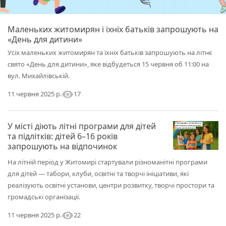
Маленьких житомирян і їхніх батьків запрошують на
«День для дитини»
Усіх маленьких житомирян та їхніх батьків запрошують на літнє
свято «День для дитини», яке відбудеться 15 червня об 11:00 на
вул. Михайлівській.
visibility
17
11 червня 2025 р.
У місті діють літні програми для дітей
та підлітків: дітей 6–16 років
запрошують на відпочинок
На літній період у Житомирі стартували різноманітні програми
для дітей — табори, клуби, освітні та творчі ініціативи, які
реалізують освітні установи, центри розвитку, творчі простори та
громадські організації.
visibility
22
11 червня 2025 р.