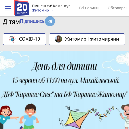
Пишеш ти! Коментує
Всі новини
Обговорен
Житомир
Дітям
Підпишись
COVID-19
Житомир і житомиряни