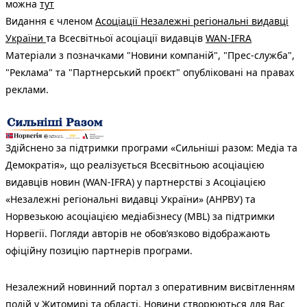
можна
тут
Видання є членом
Асоціації Незалежні регіональні видавці
України
та Всесвітньої асоціації видавців
WAN-IFRA
Матеріали з позначками "Новини компаній", "Прес-служба",
"Реклама" та "Партнерський проєкт" опубліковані на правах
реклами.
Здійснено за підтримки програми «Сильніші разом: Медіа та
Демократія», що реалізується Всесвітньою асоціацією
видавців новин (WAN-IFRA) у партнерстві з Асоціацією
«Незалежні регіональні видавці України» (АНРВУ) та
Норвезькою асоціацією медіабізнесу (MBL) за підтримки
Норвегії. Погляди авторів не обов’язково відображають
офіційну позицію партнерів програми.
Незалежний новинний портал з оперативним висвітленням
подій у Житомирі та області. Новини створюються для Вас