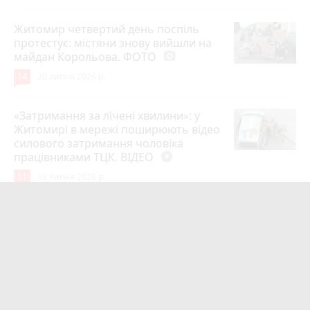
Житомир четвертий день поспіль
протестує: містяни знову вийшли на
майдан Корольова. ФОТО
photo_camera
14
20 липня 2026 р.
«Затримання за лічені хвилини»: у
Житомирі в мережі поширюють відео
силового затримання чоловіка
працівниками ТЦК. ВІДЕО
play_circle_filled
11
18 липня 2026 р.
Лише через 1 рік та майже 8 місяців
Захисник на Щиті повернувся до
рідного міста Захисник Олександр
Піонткевич
6
13 липня 2026 р.