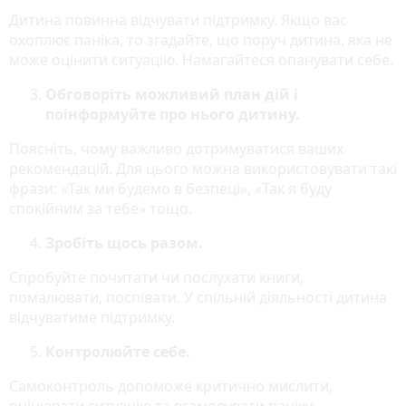
Дитина повинна відчувати підтримку. Якщо вас
охоплює паніка, то згадайте, що поруч дитина, яка не
може оцінити ситуацію. Намагайтеся опанувати себе.
Обговоріть можливий план дій і
поінформуйте про нього дитину.
Поясніть, чому важливо дотримуватися ваших
рекомендацій. Для цього можна використовувати такі
фрази: «Так ми будемо в безпеці», «Так я буду
спокійним за тебе» тощо.
Зробіть щось разом.
Спробуйте почитати чи послухати книги,
помалювати, поспівати. У спільній діяльності дитина
відчуватиме підтримку.
Контролюйте себе.
Самоконтроль допоможе критично мислити,
оцінювати ситуацію та вгамовувати паніку.