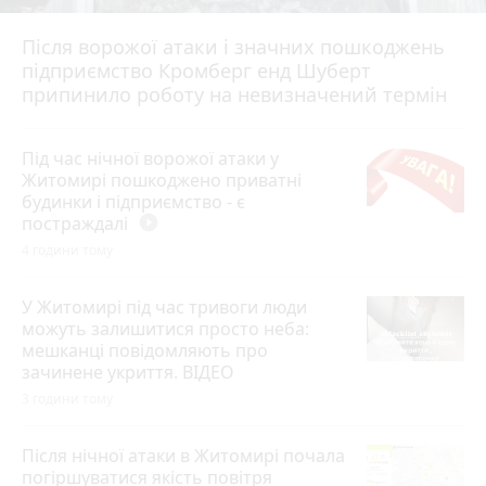
Після ворожої атаки і значних пошкоджень
підприємство Кромберг енд Шуберт
припинило роботу на невизначений термін
Під час нічної ворожої атаки у
Житомирі пошкоджено приватні
будинки і підприємство - є
постраждалі
play_circle_filled
4 години тому
У Житомирі під час тривоги люди
можуть залишитися просто неба:
мешканці повідомляють про
зачинене укриття. ВІДЕО
3 години тому
Після нічної атаки в Житомирі почала
погіршуватися якість повітря