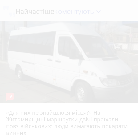
коментують
Найчастіше
19
«Для них не знайшлося місця?» На
Житомирщині маршрутки двічі проїхали
17 липня 2026 р.
повз військових: люди вимагають покарати
винних