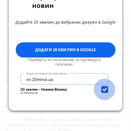
новин
Додайте 20 хвилин до вибраних джерел в Google
Новини Житомира за сьогодні
COVID-19
Житомир і житомиряни
ДОДАТИ 20 ХВИЛИН В GOOGLE
14:54
Після ворожої атаки і значних пошкоджень
підприємство Кромберг енд Шуберт припинило
роботу на невизначений термін
12:38
5 цікавих українських слів, які були
заборонені радянською владою, але вони
повернулися
08:45
У Житомирі під час тривоги люди можуть
залишитися просто неба: мешканці повідомляють
про зачинене укриття. ВІДЕО