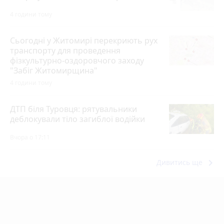
4 години тому
Сьогодні у Житомирі перекриють рух
транспорту для проведення
фізкультурно-оздоровчого заходу
"Забіг Житомирщина"
4 години тому
ДТП біля Туровця: рятувальники
деблокували тіло загиблої водійки
Вчора о 17:11
keyboard_arrow_right
Дивитись ще