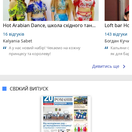
Hot Arabian Dance, школа східного танцю
Loft bar Ho
16 відгуків
143 відгуки
Kalyania Sabet
Богдан Кучи
А у нас новий набір! Чекаємо на кожну
Кальяни сма
принцесу та королеву!
як для бару
що я куштув
keyboard_arrow_right
Дивитись ще
СВІЖИЙ ВИПУСК