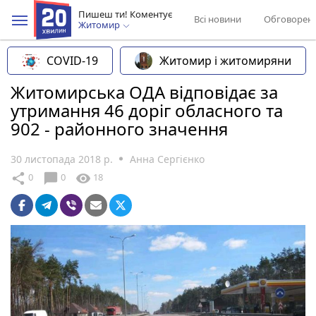
Пишеш ти! Коментує
Всі новини
Обговорен
Житомир
COVID-19
Житомир і житомиряни
Житомирська ОДА відповідає за
утримання 46 доріг обласного та
902 - районного значення
30 листопада 2018 р.
Анна Сергієнко
chat_bubble
share
visibility
0
0
18