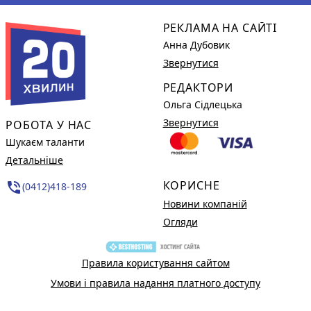
РЕКЛАМА НА САЙТІ
Анна Дубовик
Звернутися
РЕДАКТОРИ
Ольга Сідлецька
Звернутися
РОБОТА У НАС
Шукаєм таланти
Детальніше
КОРИСНЕ
phone_in_talk
(0412)418-189
Новини компаній
Огляди
Правила користування сайтом
Умови і правила надання платного доступу