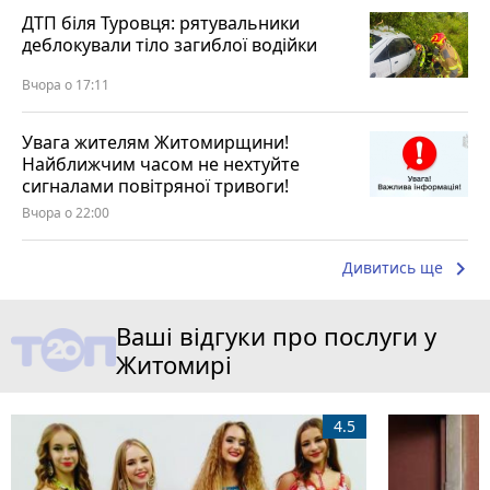
ДТП біля Туровця: рятувальники
деблокували тіло загиблої водійки
Вчора о 17:11
Увага жителям Житомирщини!
Найближчим часом не нехтуйте
сигналами повітряної тривоги!
Вчора о 22:00
keyboard_arrow_right
Дивитись ще
Ваші відгуки про послуги у
Житомирі
4.5