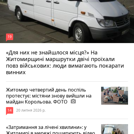
19
«Для них не знайшлося місця?» На
Житомирщині маршрутки двічі проїхали
17 липня 2026 р.
повз військових: люди вимагають покарати
винних
Житомир четвертий день поспіль
протестує: містяни знову вийшли на
майдан Корольова. ФОТО
photo_camera
14
20 липня 2026 р.
«Затримання за лічені хвилини»: у
Житомирі в мережі поширюють відео