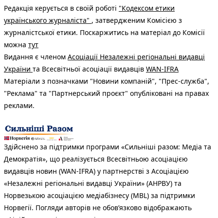
Редакція керується в своїй роботі
"Кодексом етики
українського журналіста"
, затвердженим Комісією з
журналістської етики. Поскаржитись на матеріал до Комісії
можна
тут
Видання є членом
Асоціації Незалежні регіональні видавці
України
та Всесвітньої асоціації видавців
WAN-IFRA
Матеріали з позначками "Новини компаній", "Прес-служба",
"Реклама" та "Партнерський проєкт" опубліковані на правах
реклами.
Здійснено за підтримки програми «Сильніші разом: Медіа та
Демократія», що реалізується Всесвітньою асоціацією
видавців новин (WAN-IFRA) у партнерстві з Асоціацією
«Незалежні регіональні видавці України» (АНРВУ) та
Норвезькою асоціацією медіабізнесу (MBL) за підтримки
Норвегії. Погляди авторів не обов’язково відображають