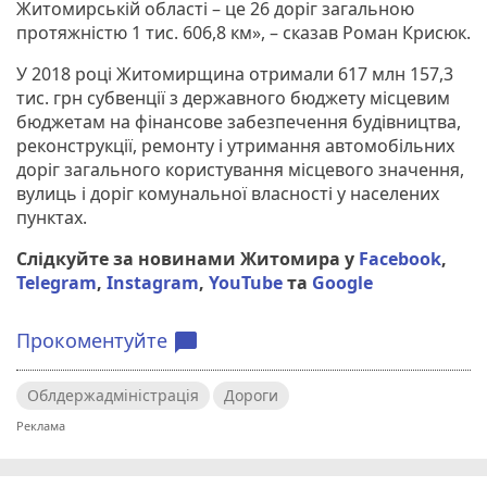
Житомирській області – це 26 доріг загальною
протяжністю 1 тис. 606,8 км», – сказав Роман Крисюк.
У 2018 році Житомирщина отримали 617 млн 157,3
тис. грн субвенції з державного бюджету місцевим
бюджетам на фінансове забезпечення будівництва,
реконструкції, ремонту і утримання автомобільних
доріг загального користування місцевого значення,
вулиць і доріг комунальної власності у населених
пунктах.
Слідкуйте за новинами Житомира у
Facebook
,
Telegram
,
Instagram
,
YouTube
та
Google
Прокоментуйте
chat_bubble
Облдержадміністрація
Дороги