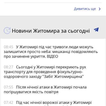
keyboard_arrow_right
Дивитись ще
Новини Житомира за сьогодні
08:45
У Житомирі під час тривоги люди можуть
залишитися просто неба: мешканці повідомляють
про зачинене укриття. ВІДЕО
08:27
Сьогодні у Житомирі перекриють рух
транспорту для проведення фізкультурно-
оздоровчого заходу "Забіг Житомирщина"
07:55
Після нічної атаки в Житомирі почала
погіршуватися якість повітря
07:42
Під час нічної ворожої атаки у Житомирі