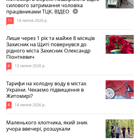
силового затримання чоловіка
працівниками ТЦК. ВІДЕО
play_circle_filled
11
18 липня 2026 р.
Лише через 1 рік та майже 8 місяців
Захисник на Щиті повернувся до
рідного міста Захисник Олександр
Піонткевич
6
13 липня 2026 р.
Тарифи на холодну воду в містах
України. Чекаємо підвищення в
Житомирі?
6
14 липня 2026 р.
Маленького хлопчика, який зник
учора ввечері, розшукали