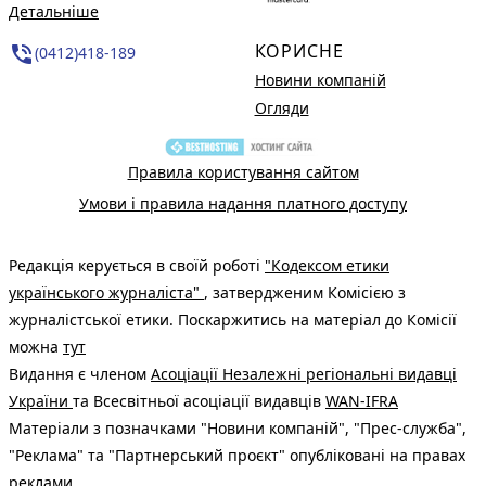
Детальніше
КОРИСНЕ
phone_in_talk
(0412)418-189
Новини компаній
Огляди
Правила користування сайтом
Умови і правила надання платного доступу
Редакція керується в своїй роботі
"Кодексом етики
українського журналіста"
, затвердженим Комісією з
журналістської етики. Поскаржитись на матеріал до Комісії
можна
тут
Видання є членом
Асоціації Незалежні регіональні видавці
України
та Всесвітньої асоціації видавців
WAN-IFRA
Матеріали з позначками "Новини компаній", "Прес-служба",
"Реклама" та "Партнерський проєкт" опубліковані на правах
реклами.