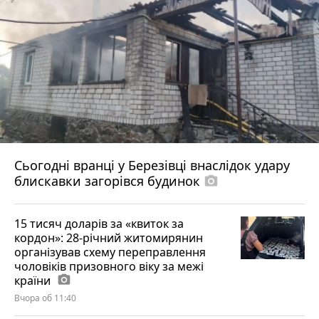
Сьогодні вранці у Березівці внаслідок удару
блискавки загорівся будинок
photo_camera
15 тисяч доларів за «квиток за
кордон»: 28-річний житомирянин
організував схему переправлення
чоловіків призовного віку за межі
країни
photo_camera
Вчора об 11:40