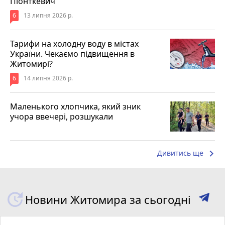
Піонткевич
6
13 липня 2026 р.
Тарифи на холодну воду в містах
України. Чекаємо підвищення в
Житомирі?
6
14 липня 2026 р.
Маленького хлопчика, який зник
учора ввечері, розшукали
keyboard_arrow_right
Дивитись ще
Новини Житомира за сьогодні