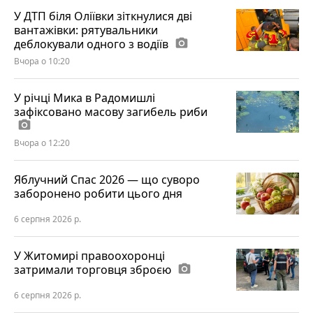
У ДТП біля Оліївки зіткнулися дві
вантажівки: рятувальники
деблокували одного з водіїв
photo_camera
Вчора о 10:20
У річці Мика в Радомишлі
зафіксовано масову загибель риби
photo_camera
Вчора о 12:20
Яблучний Спас 2026 — що суворо
заборонено робити цього дня
6 серпня 2026 р.
У Житомирі правоохоронці
затримали торговця зброєю
photo_camera
6 серпня 2026 р.