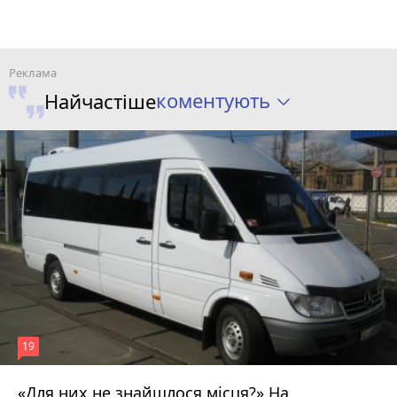
коментують
Найчастіше
19
«Для них не знайшлося місця?» На