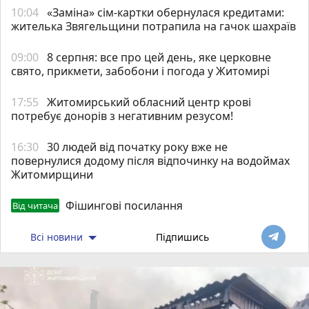
10:04
«Заміна» сім-картки обернулася кредитами:
жителька Звягельщини потрапила на гачок шахраїв
09:00
8 серпня: все про цей день, яке церковне
свято, прикмети, забобони і погода у Житомирі
17:55
Житомирський обласний центр крові
потребує донорів з негативним резусом!
16:30
30 людей від початку року вже не
повернулися додому після відпочинку на водоймах
Житомирщини
Фішингові посилання
Від читача
Всі новини
Підпишись