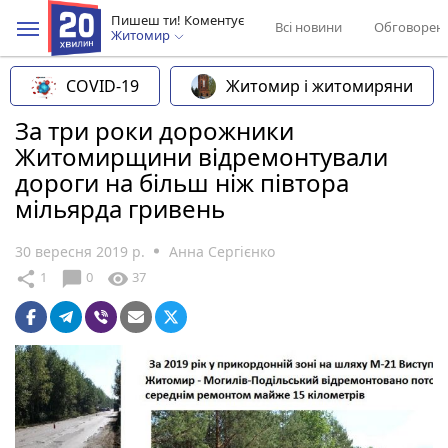
Пишеш ти! Коментує
Всі новини
Обговорен
Житомир
COVID-19
Житомир і житомиряни
За три роки дорожники
Житомирщини відремонтували
дороги на більш ніж півтора
мільярда гривень
30 вересня 2019 р.
Анна Сергієнко
chat_bubble
share
visibility
1
0
37