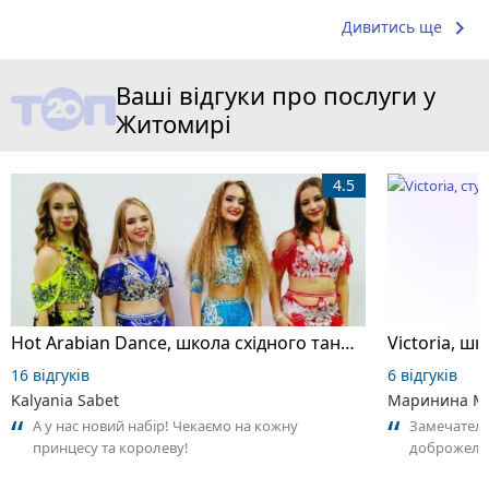
keyboard_arrow_right
Дивитись ще
Ваші відгуки про послуги у
Житомирі
4.5
Hot Arabian Dance, школа східного танцю
16 відгуків
6 відгуків
Kalyania Sabet
Маринина М
А у нас новий набір! Чекаємо на кожну
Замечатель
принцесу та королеву!
доброжела
коллективо