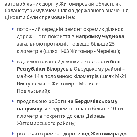
автомобільних доріг у Житомирській області, як
балансоутримувачем шляхів державного значення,
ці кошти були спрямовані на:
поточний середній ремонт окремих ділянок
дорожнього покриття в
напрямку Чуднова
,
загальною протяжністю дещо більше 25
кілометрів (шлях Н-03 Житомир - Чернівці);
відремонтовано 2 ділянки автодороги
біля
Республіки Білорусь
в Овруцькому районі –
майже 14 з половиною кілометрів (шлях М-21
Виступовичі – Житомир – Могилів-
Подільський);
продовжено роботи
на Бердичівському
напрямку
, де відремонтовано більше 10-ти
кілометрів покриття до села Двірець
Житомирського району;
розпочато ремонт дороги
від Житомира до