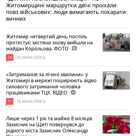
Житомирщині маршрутки двічі проїхали
17 липня 2026 р.
повз військових: люди вимагають покарати
винних
Житомир четвертий день поспіль
протестує: містяни знову вийшли на
майдан Корольова. ФОТО
photo_camera
14
20 липня 2026 р.
«Затримання за лічені хвилини»: у
Житомирі в мережі поширюють відео
силового затримання чоловіка
працівниками ТЦК. ВІДЕО
play_circle_filled
11
18 липня 2026 р.
Лише через 1 рік та майже 8 місяців
Захисник на Щиті повернувся до
рідного міста Захисник Олександр