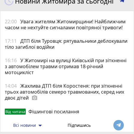
Новини Житомира за сьогодні
22:00
Увага жителям Житомирщини! Найближчим
часом не нехтуйте сигналами повітряної тривоги!
17:11
ДТП біля Туровця: рятувальники деблокували
тіло загиблої водійки
16:16
У Житомирі на вулиці Київській при зіткненні
з автомобілем травми отримав 18-річний
мотоцикліст
14:04
Жахлива ДТП біля Коростеня: при зіткненні
трьох автомобілів семеро травмованих, серед них
двоє дітей
photo_camera
Фішингові посилання
Від читача
Всі новини
Підпишись