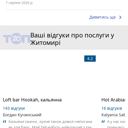
7 серпня 2026 р.
keyboard_arrow_right
Дивитись ще
Ваші відгуки про послуги у
Житомирі
4.2
Loft bar Hookah, кальянна
143 відгуки
16 відгуків
Богдан Кучинський
Kalyania Sabe
Кальяни смачні , кухня також доволі непогана
А у нас нов
як для бару . Май Тай мабуть найкращий з тих
принцесу т