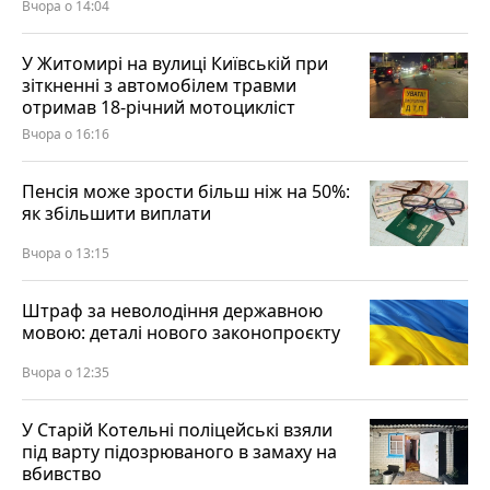
Вчора о 14:04
У Житомирі на вулиці Київській при
зіткненні з автомобілем травми
отримав 18-річний мотоцикліст
Вчора о 16:16
Пенсія може зрости більш ніж на 50%:
як збільшити виплати
Вчора о 13:15
Штраф за неволодіння державною
мовою: деталі нового законопроєкту
Вчора о 12:35
У Старій Котельні поліцейські взяли
під варту підозрюваного в замаху на
вбивство