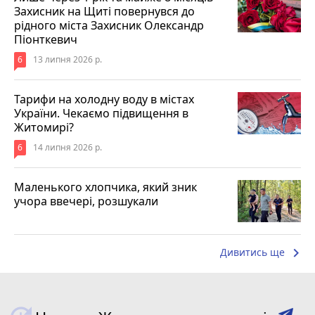
Захисник на Щиті повернувся до
рідного міста Захисник Олександр
Піонткевич
6
13 липня 2026 р.
Тарифи на холодну воду в містах
України. Чекаємо підвищення в
Житомирі?
6
14 липня 2026 р.
Маленького хлопчика, який зник
учора ввечері, розшукали
keyboard_arrow_right
Дивитись ще