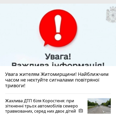
Увага жителям Житомирщини! Найближчим
часом не нехтуйте сигналами повітряної
тривоги!
Жахлива ДТП біля Коростеня: при
зіткненні трьох автомобілів семеро
травмованих, серед них двоє дітей
photo_camera