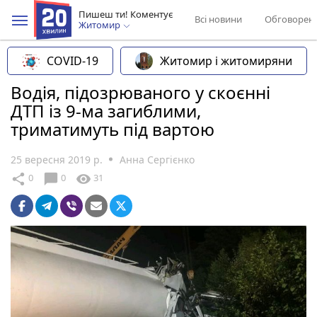
Пишеш ти! Коментує
Всі новини
Обговорен
Житомир
COVID-19
Житомир і житомиряни
Водія, підозрюваного у скоєнні
ДТП із 9-ма загиблими,
триматимуть під вартою
25 вересня 2019 р.
Анна Сергієнко
chat_bubble
share
visibility
0
0
31