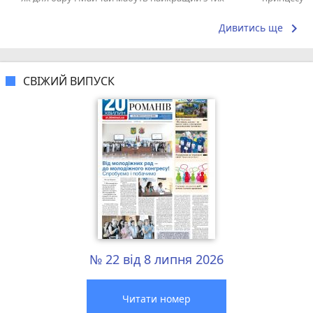
що я куштував ) . Повернуся до...
keyboard_arrow_right
Дивитись ще
СВІЖИЙ ВИПУСК
№ 22 від 8 липня 2026
Читати номер