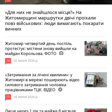
«Для них не знайшлося місця?» На
Житомирщині маршрутки двічі проїхали
17 липня 2026 р.
повз військових: люди вимагають покарати
винних
Житомир четвертий день поспіль
протестує: містяни знову вийшли на
майдан Корольова. ФОТО
photo_camera
14
20 липня 2026 р.
«Затримання за лічені хвилини»: у
Житомирі в мережі поширюють відео
силового затримання чоловіка
працівниками ТЦК. ВІДЕО
play_circle_filled
11
18 липня 2026 р.
Лише через 1 рік та майже 8 місяців