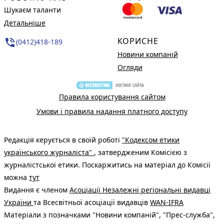
Шукаєм таланти
Детальніше
КОРИСНЕ
phone_in_talk
(0412)418-189
Новини компаній
Огляди
Правила користування сайтом
Умови і правила надання платного доступу
Редакція керується в своїй роботі
"Кодексом етики
українського журналіста"
, затвердженим Комісією з
журналістської етики. Поскаржитись на матеріал до Комісії
можна
тут
Видання є членом
Асоціації Незалежні регіональні видавці
України
та Всесвітньої асоціації видавців
WAN-IFRA
Матеріали з позначками "Новини компаній", "Прес-служба",