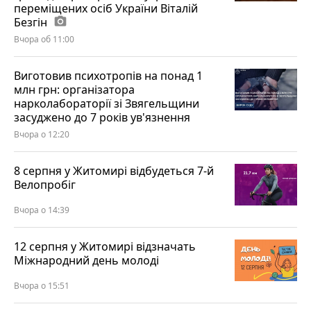
переміщених осіб України Віталій
Безгін
photo_camera
Вчора об 11:00
Виготовив психотропів на понад 1
млн грн: організатора
нарколабораторії зі Звягельщини
засуджено до 7 років ув'язнення
Вчора о 12:20
8 серпня у Житомирі відбудеться 7-й
Велопробіг
Вчора о 14:39
12 серпня у Житомирі відзначать
Міжнародний день молоді
Вчора о 15:51