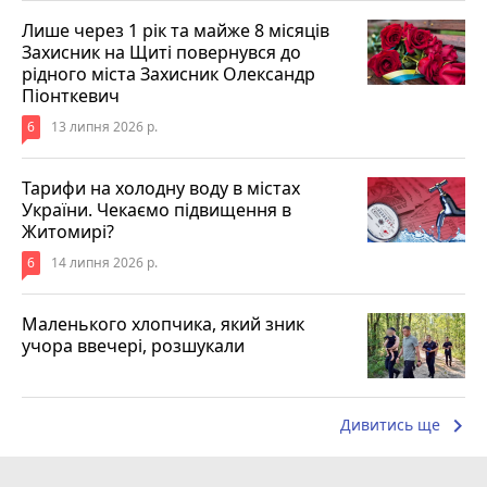
Лише через 1 рік та майже 8 місяців
Захисник на Щиті повернувся до
рідного міста Захисник Олександр
Піонткевич
6
13 липня 2026 р.
Тарифи на холодну воду в містах
України. Чекаємо підвищення в
Житомирі?
6
14 липня 2026 р.
Маленького хлопчика, який зник
учора ввечері, розшукали
keyboard_arrow_right
Дивитись ще