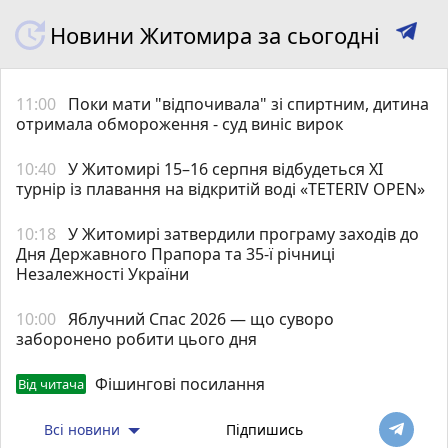
Новини Житомира за сьогодні
11:00
Поки мати "відпочивала" зі спиртним, дитина
отримала обмороження - суд виніс вирок
10:40
У Житомирі 15–16 серпня відбудеться XI
турнір із плавання на відкритій воді «TETERIV OPEN»
10:18
У Житомирі затвердили програму заходів до
Дня Державного Прапора та 35-ї річниці
Незалежності України
10:00
Яблучний Спас 2026 — що суворо
заборонено робити цього дня
Фішингові посилання
Від читача
Всі новини
Підпишись