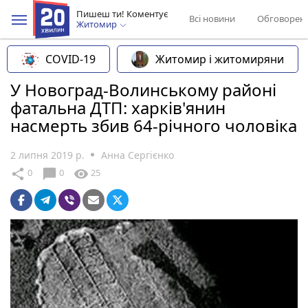
Пишеш ти! Коментує
Всі новини
Обговорен
Житомир
COVID-19
Житомир і житомиряни
У Новоград-Волинському районі
фатальна ДТП: харків'янин
насмерть збив 64-річного чоловіка
2 липня 2019 р.
Анна Сергієнко
chat_bubble
share
visibility
0
0
25