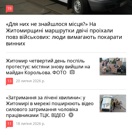
19
«Для них не знайшлося місця?» На
Житомирщині маршрутки двічі проїхали
17 липня 2026 р.
повз військових: люди вимагають покарати
винних
Житомир четвертий день поспіль
протестує: містяни знову вийшли на
майдан Корольова. ФОТО
photo_camera
13
20 липня 2026 р.
«Затримання за лічені хвилини»: у
Житомирі в мережі поширюють відео
силового затримання чоловіка
працівниками ТЦК. ВІДЕО
play_circle_filled
11
18 липня 2026 р.