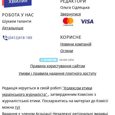
РЕДАКТОРИ
Ольга Сідлецька
Звернутися
РОБОТА У НАС
Шукаєм таланти
Детальніше
КОРИСНЕ
phone_in_talk
(0412)418-189
Новини компаній
Огляди
Правила користування сайтом
Умови і правила надання платного доступу
Редакція керується в своїй роботі
"Кодексом етики
українського журналіста"
, затвердженим Комісією з
журналістської етики. Поскаржитись на матеріал до Комісії
можна
тут
Видання є членом
Асоціації Незалежні регіональні видавці