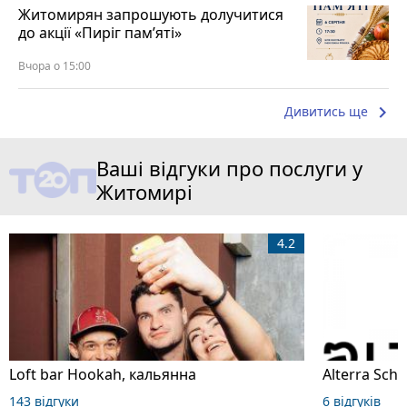
Житомирян запрошують долучитися
до акції «Пиріг пам’яті»
Вчора о 15:00
keyboard_arrow_right
Дивитись ще
Ваші відгуки про послуги у
Житомирі
4.2
Loft bar Hookah, кальянна
143 відгуки
6 відгуків