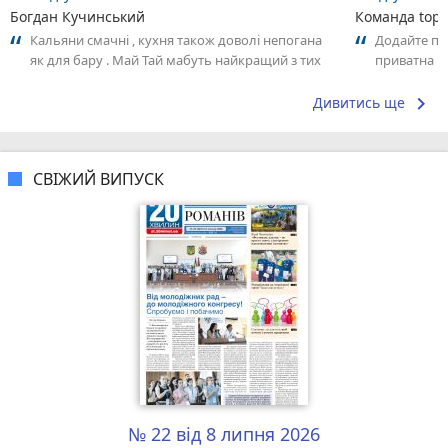
Богдан Кучинський
Команда top2
Кальяни смачні , кухня також доволі непогана
Додайте пер
як для бару . Май Тай мабуть найкращий з тих
приватна ш
що я куштував ) . Повернуся до...
досвідом – 
keyboard_arrow_right
Дивитись ще
СВІЖИЙ ВИПУСК
№ 22 від 8 липня 2026