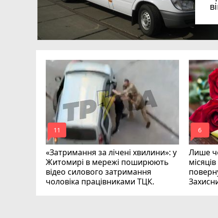
в
в
в
ий зник
и
mode_comment
mode_comment
11
6
«Затримання за лічені хвилини»: у
Лише че
Житомирі в мережі поширюють
місяців
відео силового затримання
поверну
чоловіка працівниками ТЦК.
Захисн
ВІДЕО
play_circle_filled