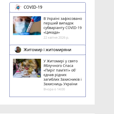
COVID-19
В Україні зафіксовано
перший випадок
субваріанту COVID-19
«Цикада»
22 квітня 2026 р.
Житомир і житомиряни
У Житомирі у свято
Яблучного Спаса
«Пиріг пам'яті» об'
єднав рідних
загиблих Захисників і
Захисниць України
Вчора о 14:00