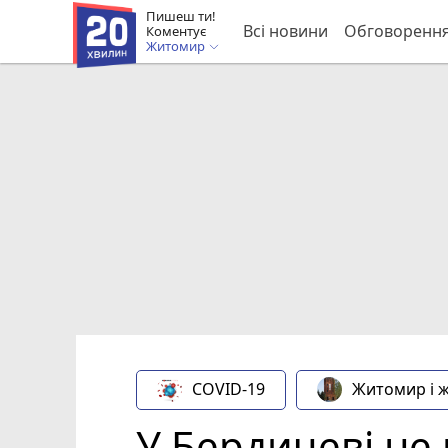
Пишеш ти!
Всі новини
Обговоренн
Коментує
Житомир
COVID-19
Житомир і 
У Бердичеві не 