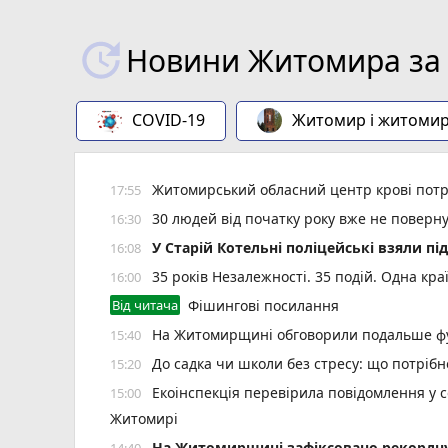
Новини Житомира за 
COVID-19
Житомир і житоми
Житомирський обласний центр крові потр
17:55
30 людей від початку року вже не повер
16:30
У Старій Котельні поліцейські взяли пі
16:08
35 років Незалежності. 35 подій. Одна кра
16:00
Від читача
Фішингові посилання
На Житомирщині обговорили подальше фу
15:40
До садка чи школи без стресу: що потріб
15:20
Екоінспекція перевірила повідомлення у с
15:00
Житомирі
Н️а Житомирщині зафіксовано рекордну 