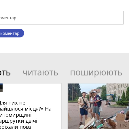
 коментар
ють
читають
поширюють
Для них не
найшлося місця?» На
итомирщині
аршрутки двічі
роїхали повз