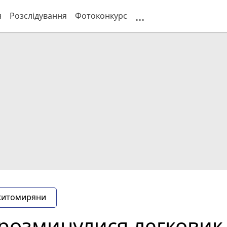
...
я
Розслідування
Фотоконкурс
житомиряни
розминулися легковик і