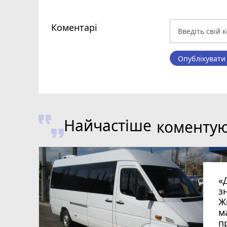
Коментарі
Опублікувати
Найчастіше
коменту
«
з
Ж
м
п