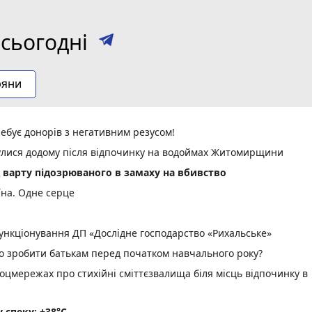
сьогодні
ряни
ебує донорів з негативним резусом!
нулися додому після відпочинку на водоймах Житомирщини
д варту підозрюваного в замаху на вбивство
їна. Одне серце
нкціонування ДП «Дослідне господарство «Рихальське»
но зробити батькам перед початком навчального року?
оцмережах про стихійні сміттєзвалища біля місць відпочинку в
спеку: +38°C