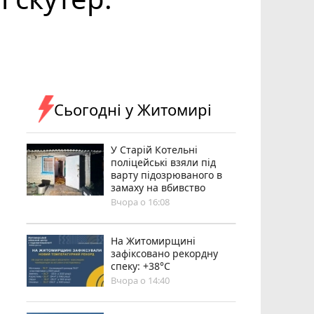
Сьогодні у Житомирі
У Старій Котельні
поліцейські взяли під
варту підозрюваного в
замаху на вбивство
Вчора о 16:08
Н️а Житомирщині
зафіксовано рекордну
спеку: +38°C
Вчора о 14:40