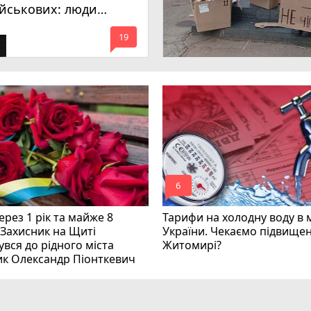
ійськових: люди
имагають покарати
mode_comment
инних
19
mode_comment
6
рез 1 рік та майже 8
Тарифи на холодну воду в 
 Захисник на Щиті
України. Чекаємо підвищен
вся до рідного міста
Житомирі?
ик Олександр Піонткевич