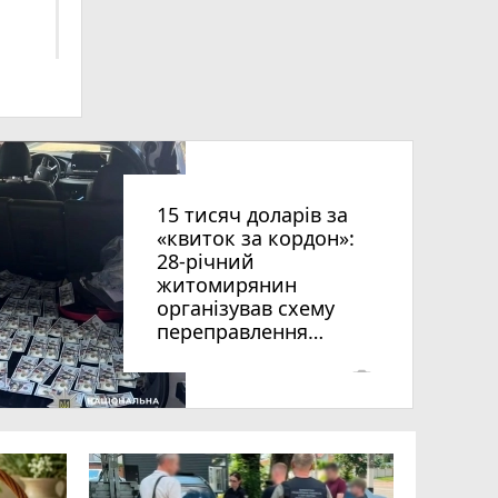
ниць
15 тисяч доларів за
«квиток за кордон»:
28-річний
житомирянин
організував схему
рії
переправлення
оків
чоловіків призовного
віку за межі країни
photo_camera