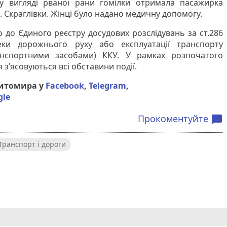
у вигляді рваної рани гомілки отримала пасажирка
с. Скраглівки. Жінці було надано медичну допомогу.
о до Єдиного реєстру досудових розслідувань за ст.286
ки дорожнього руху або експлуатації транспорту
анспортними засобами) ККУ. У рамках розпочатого
з’ясовуються всі обставини події.
Житомира у
Facebook
,
Telegram
,
gle
Прокоментуйте
chat_bubble
Транспорт і дороги