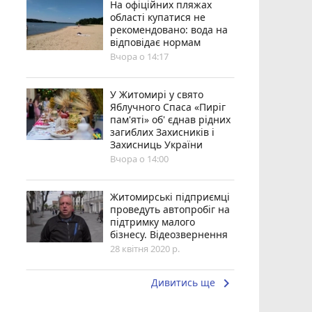
На офіційних пляжах
області купатися не
рекомендовано: вода на
відповідає нормам
Вчора о 14:17
У Житомирі у свято
Яблучного Спаса «Пиріг
пам'яті» об' єднав рідних
загиблих Захисників і
Захисниць України
Вчора о 14:00
Житомирські підприємці
проведуть автопробіг на
підтримку малого
бізнесу. Відеозвернення
28 квітня 2020 р.
keyboard_arrow_right
Дивитись ще