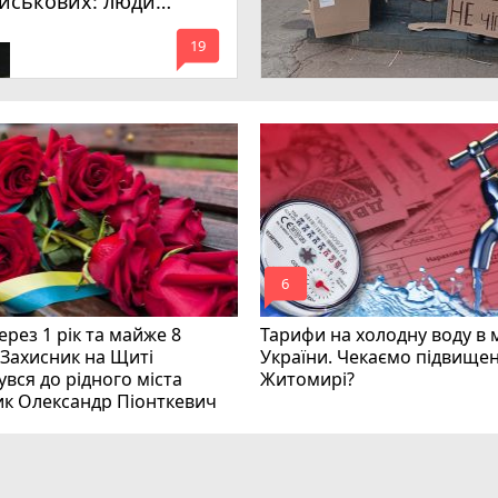
ійськових: люди
имагають покарати
mode_comment
инних
19
mode_comment
6
рез 1 рік та майже 8
Тарифи на холодну воду в 
 Захисник на Щиті
України. Чекаємо підвищен
вся до рідного міста
Житомирі?
ик Олександр Піонткевич