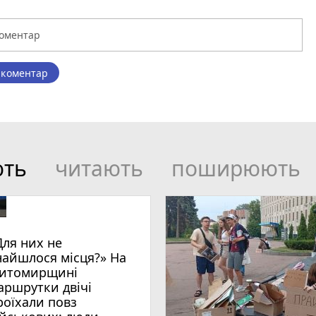
 коментар
ють
читають
поширюють
Для них не
найшлося місця?» На
итомирщині
аршрутки двічі
роїхали повз