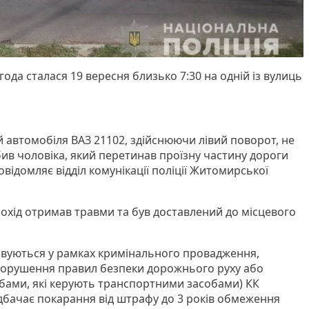
да сталася 19 вересня близько 7:30 на одній із вулиць
й автомобіля ВАЗ 21102, здійснюючи лівий поворот, не
бив чоловіка, який перетинав проїзну частину дороги
овідомляє відділ комунікації поліції Житомирської
шохід отримав травми та був доставлений до місцевого
совуються у рамках кримінального провадження,
 (Порушення правил безпеки дорожнього руху або
обами, які керують транспортними засобами) КК
едбачає покарання від штрафу до 3 років обмеження