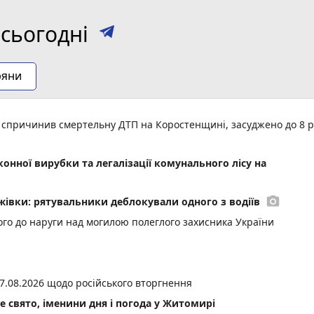
сьогодні
ряни
ня спричинив смертельну ДТП на Коростенщині, засуджено до 8 р
онної вирубки та легалізації комунального лісу на
photo_camera
ажівки: рятувальники деблокували одного з водіїв
ого до наруги над могилою полеглого захисника України
7.08.2026 щодо російського вторгнення
не свято, іменини дня і погода у Житомирі