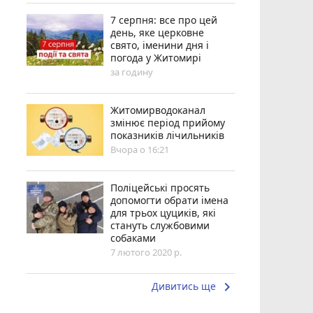
7 серпня: все про цей
день, яке церковне
свято, іменини дня і
погода у Житомирі
за годину
Житомирводоканал
змінює період прийому
показників лічильників
Вчора о 16:21
Поліцейські просять
допомогти обрати імена
для трьох цуциків, які
стануть службовими
собаками
7 лютого 2020 р.
keyboard_arrow_right
Дивитись ще