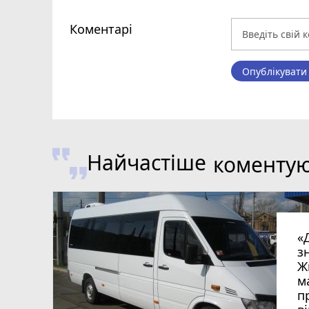
Коментарі
Опублікувати
Найчастіше
коменту
«
з
Ж
м
п