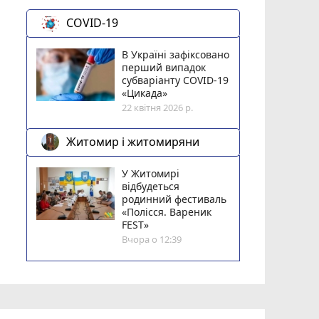
COVID-19
В Україні зафіксовано
перший випадок
субваріанту COVID-19
«Цикада»
22 квітня 2026 р.
Житомир і житомиряни
У Житомирі
відбудеться
родинний фестиваль
«Полісся. Вареник
FEST»
Вчора о 12:39