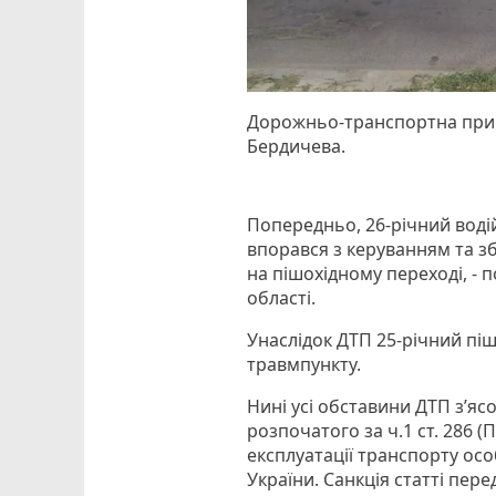
Дорожньо-транспортна приго
Бердичева.
Попередньо, 26-річний воді
впорався з керуванням та з
на пішохідному переході, - п
області.
Унаслідок ДТП 25-річний пі
травмпункту.
Нині усі обставини ДТП з’я
розпочатого за ч.1 ст. 286
експлуатації транспорту ос
України. Санкція статті пер