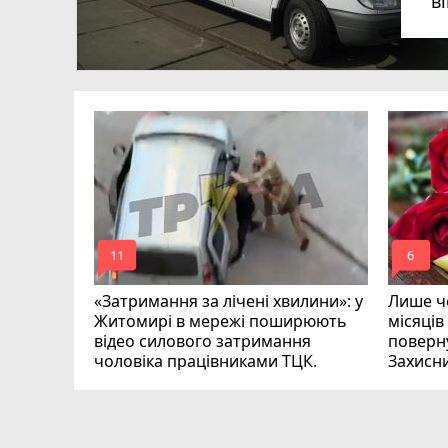
в
в
в
ий зник
и
mode_comment
mode_comment
11
6
«Затримання за лічені хвилини»: у
Лише че
Житомирі в мережі поширюють
місяців
відео силового затримання
поверну
чоловіка працівниками ТЦК.
Захисн
ВІДЕО
play_circle_filled