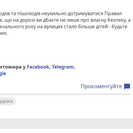
водіїв та пішоходів неухильно дотримуватися Правил
, що на дорозі ви дбаєте не лише про власну безпеку, а
чального року на вулицях стало більше дітей - будьте
них.
Житомира у
Facebook
,
Telegram
,
gle
Прокоментуйте
chat_bubble
дороги