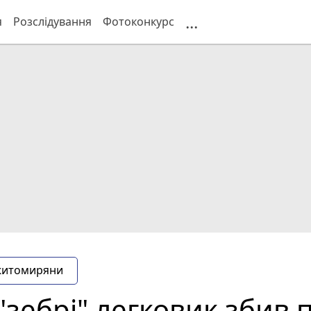
...
я
Розслідування
Фотоконкурс
житомиряни
"зебрі" легковик збив 