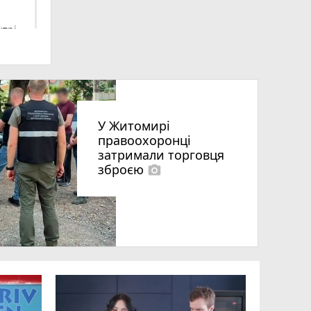
нтрі
У Житомирі
правоохоронці
и
затримали торговця
зброєю
го
photo_camera