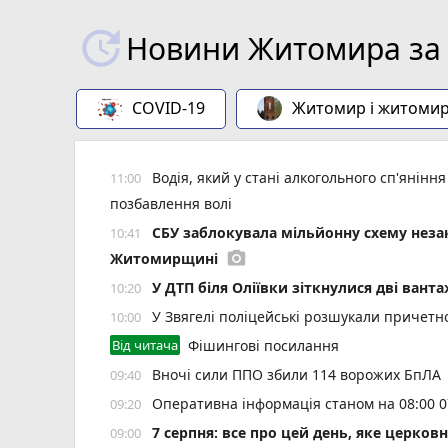
Новини Житомира за 
COVID-19
Житомир і житоми
Водія, який у стані алкогольного сп'янін
11:00
позбавлення волі
СБУ заблокувала мільйонну схему незак
10:41
photo_camera
Житомирщині
У ДТП біля Оліївки зіткнулися дві вант
10:20
У Звягелі поліцейські розшукали причетн
10:00
Від читача
Фішингові посилання
Вночі сили ППО збили 114 ворожих БпЛА
09:40
Оперативна інформація станом на 08:00 0
09:20
7 серпня: все про цей день, яке церков
09:00