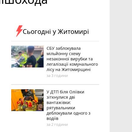
Сьогодні у Житомирі
СБУ заблокувала
мільйонну схему
незаконної вирубки та
легалізації комунального
лісу на Житомирщині
за 3 години
У ДТП біля Оліївки
зіткнулися дві
вантажівки:
рятувальники
деблокували одного з
водіїв
за 2 години