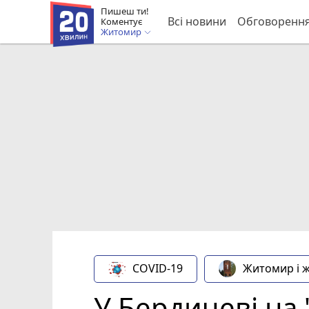
Пишеш ти!
Всі новини
Обговоренн
Коментує
Житомир
COVID-19
Житомир і 
У Бердичеві на 