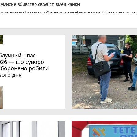
а умисне вбивство своєї співмешканки
ня громаді земельної ділянки вартістю понад 1,5 млн грн у це
ося понад 3 тисячі дітей
щею 100 кв. м
ому показників лічильників
блучний Спас
уге відбудеться масштабний книгообмін
026 — що суворо
ь у робочій нараді з питань зміцнення обороноздатності держав
аборонено робити
ього дня
 міської ради реалізовує грантовий проєкт із пермакультурно
куються на Житомирщині уже завтра
ої енергетики для ветеранів, ветеранок та їхніх сімей
шлюбу нічого не змінює
становлення вікон – засуджено до 2 років ув’язнення жителя