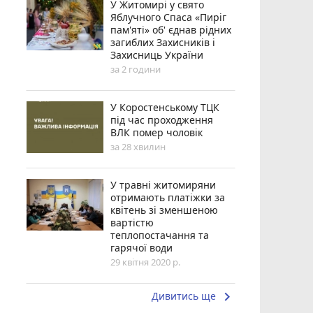
У Житомирі у свято
Яблучного Спаса «Пиріг
пам'яті» об' єднав рідних
загиблих Захисників і
Захисниць України
за 2 години
У Коростенському ТЦК
під час проходження
ВЛК помер чоловік
за 28 хвилин
У травні житомиряни
отримають платіжки за
квітень зі зменшеною
вартістю
теплопостачання та
гарячої води
29 квітня 2020 р.
keyboard_arrow_right
Дивитись ще