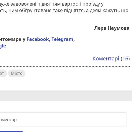
уже задоволені підняттям вартості проїзду у
ють, чим обґрунтоване таке підняття, а деякі кажуть, що
Лера Наумова
Житомира у
Facebook
,
Telegram
,
gle
Коментарі (16)
рт
Місто