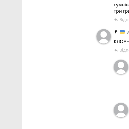
сумнів
три гр
Відп
reply
КЛОУН
Відп
reply