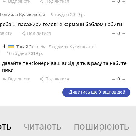
Відповісти
Поділитися
0
reply
share
remove
add
Людмила Куликовская
9 грудня 2019 р.
реба ці пасажири головне кармани баблом набити
овісти
Поділитися
0
share
remove
add
Токай Іхто
Людмила Куликовская
reply
10 грудня 2019 р.
давайте пенсіонери ваш вихід ідіть в раду та набите
пики
Відповісти
Поділитися
0
reply
share
remove
add
Дивитись ще 9 відповідей
ють
читають
поширюють