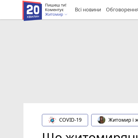
Пишеш ти!
Всі новини
Обговоренн
Коментує
Житомир
COVID-19
Житомир і 
Що житомиряни 