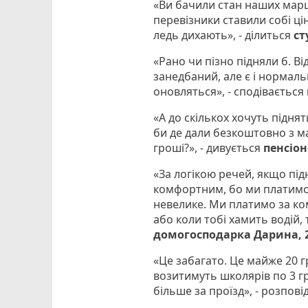
«Ви бачили стан наших марш
перевізники ставили собі цін
ледь дихають», - ділиться
ст
«Рано чи пізно підняли б. Ві
занедбаний, але є і нормаль
оновляться», - сподівається
«А до скількох хочуть піднят
би де дали безкоштовно з ма
гроші?», - дивується
пенсіон
«За логікою речей, якщо під
комфортним, бо ми платимо не
невелике. Ми платимо за ко
або коли тобі хамить водій, 
домогосподарка Дарина, 2
«Це забагато. Це майже 20 г
возитимуть школярів по 3 гр
більше за проїзд», - розпові