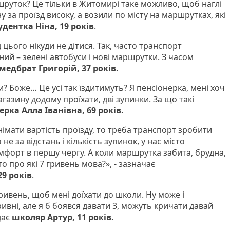
руток? Це тільки в Житомирі таке можливо, щоб наглі
у за проїзд високу, а возили по місту на маршрутках, які
удентка Ніна, 19 років
.
д цього нікуди не дітися. Так, часто транспорт
ний – зелені автобуси і нові маршрутки. З часом
медбрат Григорій, 37 років.
и? Боже… Це усі так їздитимуть? Я пенсіонерка, мені хоч
газину додому проїхати, дві зупинки. За що такі
ерка Алла Іванівна, 69 років.
німати вартість проїзду, то треба транспорт зробити
 за відстань і кількість зупинок, у нас місто
мфорт в першу чергу. А коли маршрутка забита, брудна,
то про які 7 гривень мова?», - зазначає
9 років
.
ривень, щоб мені доїхати до школи. Ну може і
ивні, але я б боявся давати 3, можуть кричати давай
дає
школяр Артур, 11 років.