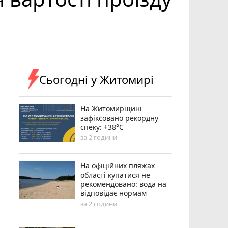
Сьогодні у Житомирі
Н️а Житомирщині
зафіксовано рекордну
спеку: +38°C
за 2 години
На офіційних пляжах
області купатися не
рекомендовано: вода на
відповідає нормам
за 2 години