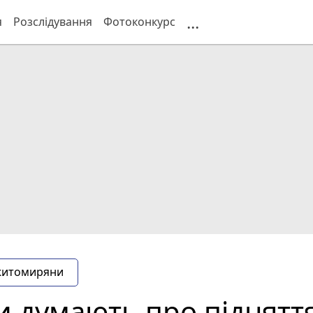
...
я
Розслідування
Фотоконкурс
житомиряни
думають про підняття 