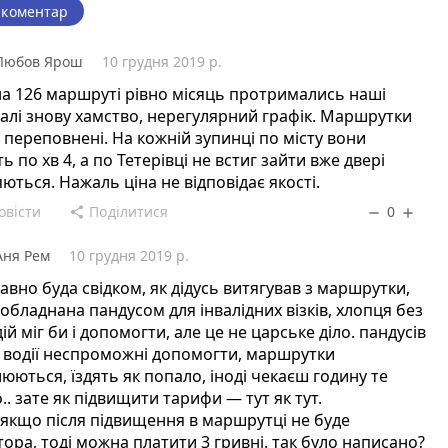
 коментар
Любов Ярош
10 грудня 2019 р.
на 126 маршруті рівно місяць протримались наші
 далі знову хамство, нерегулярний графік. Маршрутки
 переповнені. На кожній зупинці по місту вони
ь по хв 4, а по Тетерівці не встиг зайти вже двері
ються. Нажаль ціна не відповідає якості.
овісти
Поділитися
0
share
remove
add
Аня Рем
10 грудня 2019 р.
вно буда свідком, як дідусь витягував з маршрутки,
 обладнана пандусом для інвалідних візків, хлопця без
одій міг би і допомогти, але це не царське діло. пандусів
 водії неспроможні допомогти, маршрутки
юються, їздять як попало, іноді чекаєш годину те
.. зате як підвищити тарифи — тут як тут.
 якщо після підвищення в маршрутці не буде
тора, тоді можна платити 3 гривні. так було написано?