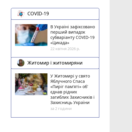
COVID-19
В Україні зафіксовано
перший випадок
субваріанту COVID-19
«Цикада»
22 квітня 2026 р.
Житомир і житомиряни
У Житомирі у свято
Яблучного Спаса
«Пиріг пам'яті» об'
єднав рідних
загиблих Захисників і
Захисниць України
за 2 години