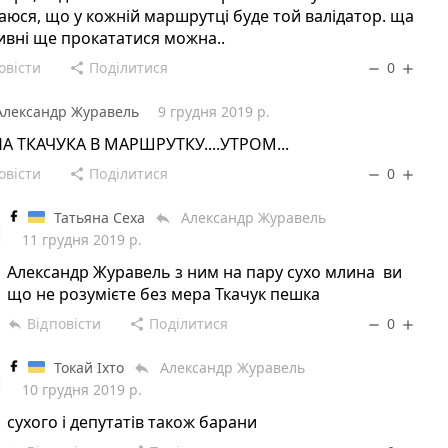
аюся, що у кожній маршрутці буде той валідатор. ща
ивні ще прокататися можна..
овісти
Поділитися
0
share
remove
add
Александр Журавель
9 грудня 2019 р.
А ТКАЧУКА В МАРШРУТКУ....УТРОМ...
овісти
Поділитися
0
share
remove
add
Татьяна Сеха
Александр Журавель
reply
11 грудня 2019 р.
Александр Журавель з ним на пару сухо млина ви
що не розумієте без мера Ткачук пешка
Відповісти
Поділитися
0
reply
share
remove
add
Токай Іхто
Александр Журавель
reply
10 грудня 2019 р.
сухого і депутатів також барани