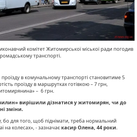
виконавчий комітет Житомирської міської ради погодив
 громадському транспорті.
ть проїзду в комунальному транспорті становитиме 5
артість проїзду в маршрутках готівкою – 7 грн,
итомирянина» – 6 грн.
хвилин» вирішили дізнатися у житомирян, чи до
ні зміни.
ду, бо для того, щоб піднімати, треба нормальний
ї на колесах», - зазначає
касир Олена, 44 роки
.