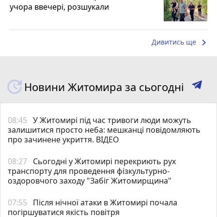
учора ввечері, розшукали
keyboard_arrow_right
Дивитись ще
Новини Житомира за сьогодні
08:45
У Житомирі під час тривоги люди можуть
залишитися просто неба: мешканці повідомляють
про зачинене укриття. ВІДЕО
08:27
Сьогодні у Житомирі перекриють рух
транспорту для проведення фізкультурно-
оздоровчого заходу "Забіг Житомирщина"
07:55
Після нічної атаки в Житомирі почала
погіршуватися якість повітря