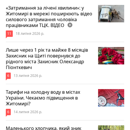
«Затримання за лічені хвилини»: у
Житомирі в мережі поширюють відео
силового затримання чоловіка
працівниками ТЦК. ВІДЕО
play_circle_filled
11
18 липня 2026 р.
Лише через 1 рік та майже 8 місяців
Захисник на Щиті повернувся до
рідного міста Захисник Олександр
Піонткевич
6
13 липня 2026 р.
Тарифи на холодну воду в містах
України. Чекаємо підвищення в
Житомирі?
6
14 липня 2026 р.
Маленького хлопчика, який зник