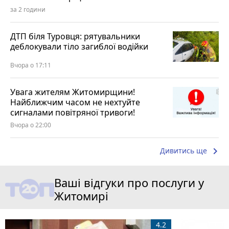
за 2 години
ДТП біля Туровця: рятувальники
деблокували тіло загиблої водійки
Вчора о 17:11
Увага жителям Житомирщини!
Найближчим часом не нехтуйте
сигналами повітряної тривоги!
Вчора о 22:00
keyboard_arrow_right
Дивитись ще
Ваші відгуки про послуги у
Житомирі
4.2