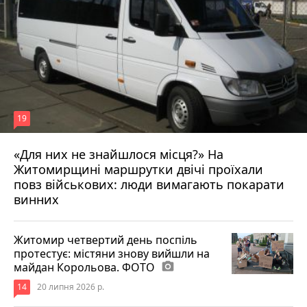
19
«Для них не знайшлося місця?» На
Житомирщині маршрутки двічі проїхали
17 липня 2026 р.
повз військових: люди вимагають покарати
винних
Житомир четвертий день поспіль
протестує: містяни знову вийшли на
майдан Корольова. ФОТО
photo_camera
14
20 липня 2026 р.