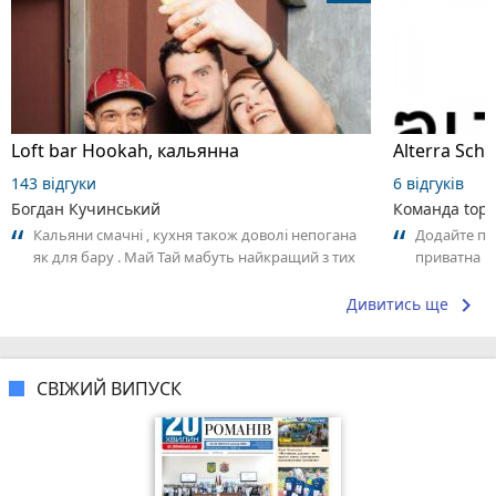
Loft bar Hookah, кальянна
143 відгуки
6 відгуків
Богдан Кучинський
Команда top2
Кальяни смачні , кухня також доволі непогана
Додайте пер
як для бару . Май Тай мабуть найкращий з тих
приватна ш
що я куштував ) . Повернуся до...
досвідом – 
keyboard_arrow_right
Дивитись ще
СВІЖИЙ ВИПУСК