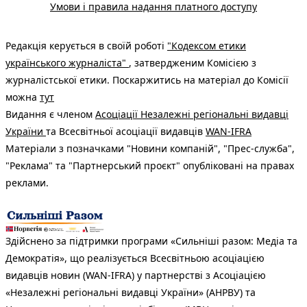
Умови і правила надання платного доступу
Редакція керується в своїй роботі
"Кодексом етики
українського журналіста"
, затвердженим Комісією з
журналістської етики. Поскаржитись на матеріал до Комісії
можна
тут
Видання є членом
Асоціації Незалежні регіональні видавці
України
та Всесвітньої асоціації видавців
WAN-IFRA
Матеріали з позначками "Новини компаній", "Прес-служба",
"Реклама" та "Партнерський проєкт" опубліковані на правах
реклами.
Здійснено за підтримки програми «Сильніші разом: Медіа та
Демократія», що реалізується Всесвітньою асоціацією
видавців новин (WAN-IFRA) у партнерстві з Асоціацією
«Незалежні регіональні видавці України» (АНРВУ) та