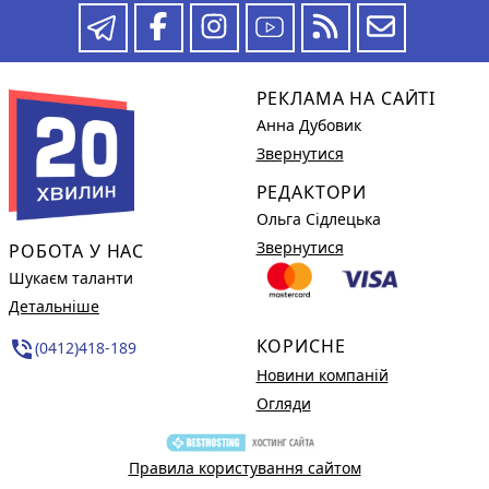
РЕКЛАМА НА САЙТІ
Анна Дубовик
Звернутися
РЕДАКТОРИ
Ольга Сідлецька
Звернутися
РОБОТА У НАС
Шукаєм таланти
Детальніше
КОРИСНЕ
phone_in_talk
(0412)418-189
Новини компаній
Огляди
Правила користування сайтом