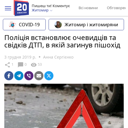
Пишеш ти! Коментує
Всі новини
Обговорен
Житомир
COVID-19
Житомир і житомиряни
Поліція встановлює очевидців та
свідків ДТП, в якій загинув пішохід
3 грудня 2019 р.
Анна Сергієнко
chat_bubble
share
visibility
1
0
53