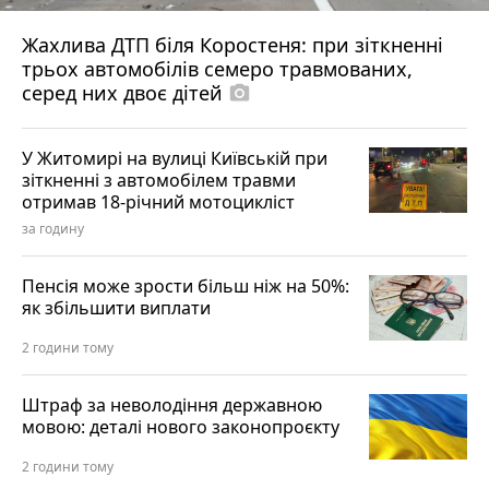
Жахлива ДТП біля Коростеня: при зіткненні
трьох автомобілів семеро травмованих,
серед них двоє дітей
photo_camera
У Житомирі на вулиці Київській при
зіткненні з автомобілем травми
отримав 18-річний мотоцикліст
за годину
Пенсія може зрости більш ніж на 50%:
як збільшити виплати
2 години тому
Штраф за неволодіння державною
мовою: деталі нового законопроєкту
2 години тому