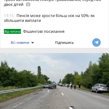
двоє дітей
photo_camera
13:15
Пенсія може зрости більш ніж на 50%: як
збільшити виплати
Фішингові посилання
Від читача
Всі новини
Підпишись