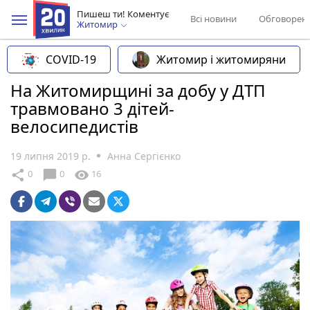
Пишеш ти! Коментує
Всі новини
Обговорен
Житомир
COVID-19
Житомир і житомиряни
На Житомирщині за добу у ДТП
травмовано 3 дітей-
велосипедистів
19 липня 2019 р.
Анна Сергієнко
chat_bubble
share
visibility
0
0
16