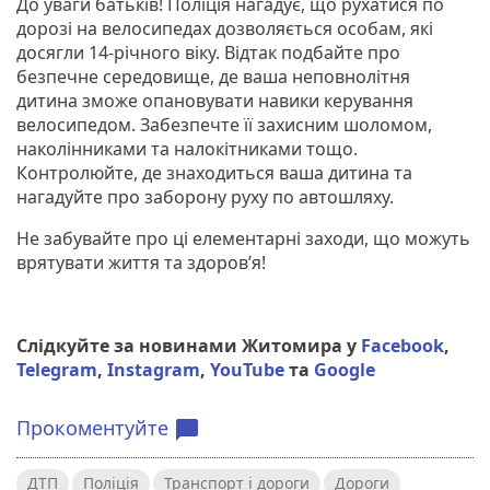
До уваги батьків! Поліція нагадує, що рухатися по
дорозі на велосипедах дозволяється особам, які
досягли 14-річного віку. Відтак подбайте про
безпечне середовище, де ваша неповнолітня
дитина зможе опановувати навики керування
велосипедом. Забезпечте її захисним шоломом,
наколінниками та налокітниками тощо.
Контролюйте, де знаходиться ваша дитина та
нагадуйте про заборону руху по автошляху.
Не забувайте про ці елементарні заходи, що можуть
врятувати життя та здоров’я!
Слідкуйте за новинами Житомира у
Facebook
,
Telegram
,
Instagram
,
YouTube
та
Google
Прокоментуйте
chat_bubble
ДТП
Поліція
Транспорт і дороги
Дороги