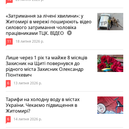
«Затримання за лічені хвилини»: у
Житомирі в мережі поширюють відео
силового затримання чоловіка
працівниками ТЦК. ВІДЕО
play_circle_filled
11
18 липня 2026 р.
Лише через 1 рік та майже 8 місяців
Захисник на Щиті повернувся до
рідного міста Захисник Олександр
Піонткевич
6
13 липня 2026 р.
Тарифи на холодну воду в містах
України. Чекаємо підвищення в
Житомирі?
6
14 липня 2026 р.