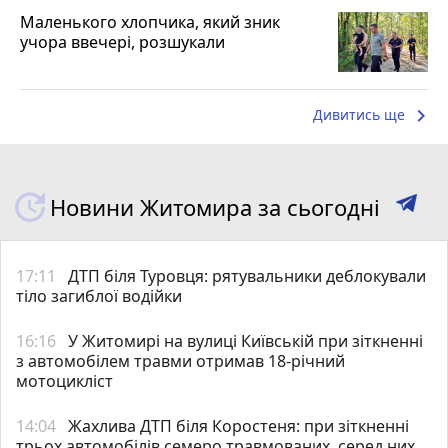
Маленького хлопчика, який зник
учора ввечері, розшукали
keyboard_arrow_right
Дивитись ще
Новини Житомира за сьогодні
17:11
ДТП біля Туровця: рятувальники деблокували
тіло загиблої водійки
16:16
У Житомирі на вулиці Київській при зіткненні
з автомобілем травми отримав 18-річний
мотоцикліст
14:04
Жахлива ДТП біля Коростеня: при зіткненні
трьох автомобілів семеро травмованих, серед них