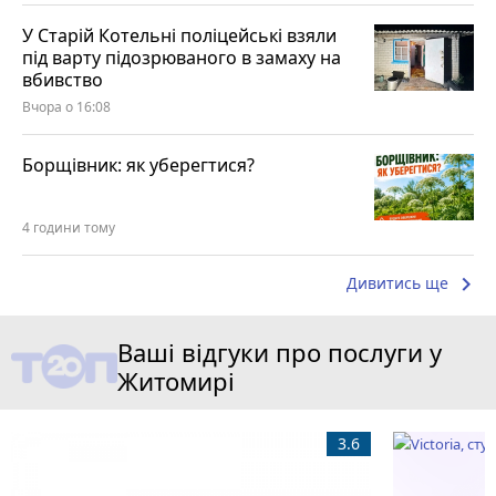
У Старій Котельні поліцейські взяли
під варту підозрюваного в замаху на
вбивство
Вчора о 16:08
Борщівник: як уберегтися?
4 години тому
keyboard_arrow_right
Дивитись ще
Ваші відгуки про послуги у
Житомирі
3.6