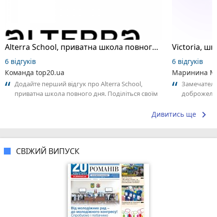
Alterra School, приватна школа повного дня
6 відгуків
6 відгуків
Команда top20.ua
Маринина М
Додайте перший відгук про Alterra School,
Замечатель
приватна школа повного дня. Поділіться своїм
доброжела
досвідом – що Вам сподобалось, а...
коллективо
keyboard_arrow_right
Дивитись ще
СВІЖИЙ ВИПУСК