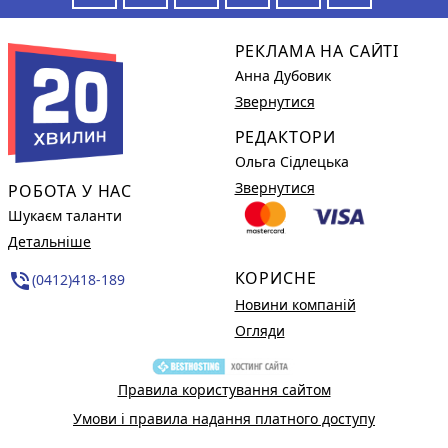
РЕКЛАМА НА САЙТІ
Анна Дубовик
Звернутися
РЕДАКТОРИ
Ольга Сідлецька
Звернутися
РОБОТА У НАС
Шукаєм таланти
Детальніше
КОРИСНЕ
phone_in_talk
(0412)418-189
Новини компаній
Огляди
Правила користування сайтом
Умови і правила надання платного доступу