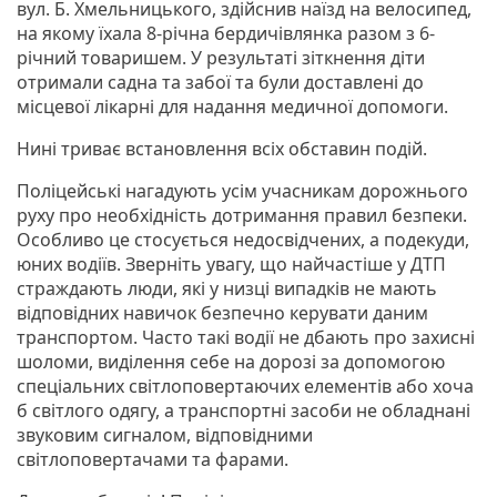
вул. Б. Хмельницького, здійснив наїзд на велосипед,
на якому їхала 8-річна бердичівлянка разом з 6-
річний товаришем. У результаті зіткнення діти
отримали садна та забої та були доставлені до
місцевої лікарні для надання медичної допомоги.
Нині триває встановлення всіх обставин подій.
Поліцейські нагадують усім учасникам дорожнього
руху про необхідність дотримання правил безпеки.
Особливо це стосується недосвідчених, а подекуди,
юних водіїв. Зверніть увагу, що найчастіше у ДТП
страждають люди, які у низці випадків не мають
відповідних навичок безпечно керувати даним
транспортом. Часто такі водії не дбають про захисні
шоломи, виділення себе на дорозі за допомогою
спеціальних світлоповертаючих елементів або хоча
б світлого одягу, а транспортні засоби не обладнані
звуковим сигналом, відповідними
світлоповертачами та фарами.