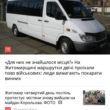
19
«Для них не знайшлося місця?» На
Житомирщині маршрутки двічі проїхали
17 липня 2026 р.
повз військових: люди вимагають покарати
винних
Житомир четвертий день поспіль
протестує: містяни знову вийшли на
майдан Корольова. ФОТО
photo_camera
14
20 липня 2026 р.