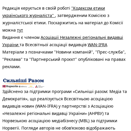
Редакція керується в своїй роботі
"Кодексом етики
українського журналіста"
, затвердженим Комісією з
журналістської етики. Поскаржитись на матеріал до Комісії
можна
тут
Видання є членом
Асоціації Незалежні регіональні видавці
України
та Всесвітньої асоціації видавців
WAN-IFRA
Матеріали з позначками "Новини компаній", "Прес-служба",
"Реклама" та "Партнерський проєкт" опубліковані на правах
реклами.
Здійснено за підтримки програми «Сильніші разом: Медіа та
Демократія», що реалізується Всесвітньою асоціацією
видавців новин (WAN-IFRA) у партнерстві з Асоціацією
«Незалежні регіональні видавці України» (АНРВУ) та
Норвезькою асоціацією медіабізнесу (MBL) за підтримки
Норвегії. Погляди авторів не обов’язково відображають