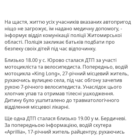
На щастя, життю усіх учасників вказаних автопригод
ніщо не загрожує, їм надано медичну допомогу, -
інформує відділ комунікації поліції Житомирської
області. Поліція закликає батьків подбати про
безпеку своїх дітей під час відпочинку.
Близько 18.00 у с. Юрово сталася ДТП за участі
мотоцикліста та велосипедиста. Попередньо, водій
мотоцикла «King Long», 27-річний місцевий житель,
рухаючись вулицею села, під час обгону зачепив
рукою 7-річного велосипедиста. Унаслідок цього
хлопчик упав та отримав тілесні ушкодження.
Дитину було ушпиталено до травматологічного
відділення місцевої лікарні.
Ще одна ДТП сталася близько 19.00 у м. Бердичеві.
За попередньою інформацією, водій скутера
«Aprillia», 17-річний житель райцентру, рухаючись