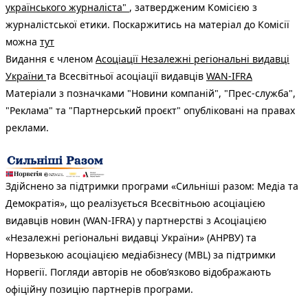
українського журналіста"
, затвердженим Комісією з
журналістської етики. Поскаржитись на матеріал до Комісії
можна
тут
Видання є членом
Асоціації Незалежні регіональні видавці
України
та Всесвітньої асоціації видавців
WAN-IFRA
Матеріали з позначками "Новини компаній", "Прес-служба",
"Реклама" та "Партнерський проєкт" опубліковані на правах
реклами.
Здійснено за підтримки програми «Сильніші разом: Медіа та
Демократія», що реалізується Всесвітньою асоціацією
видавців новин (WAN-IFRA) у партнерстві з Асоціацією
«Незалежні регіональні видавці України» (АНРВУ) та
Норвезькою асоціацією медіабізнесу (MBL) за підтримки
Норвегії. Погляди авторів не обов’язково відображають
офіційну позицію партнерів програми.