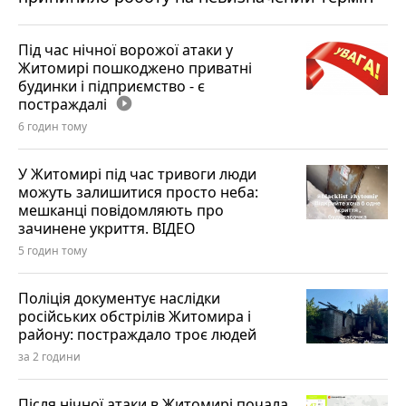
Під час нічної ворожої атаки у
Житомирі пошкоджено приватні
будинки і підприємство - є
постраждалі
play_circle_filled
6 годин тому
У Житомирі під час тривоги люди
можуть залишитися просто неба:
мешканці повідомляють про
зачинене укриття. ВІДЕО
5 годин тому
Поліція документує наслідки
російських обстрілів Житомира і
району: постраждало троє людей
за 2 години
Після нічної атаки в Житомирі почала