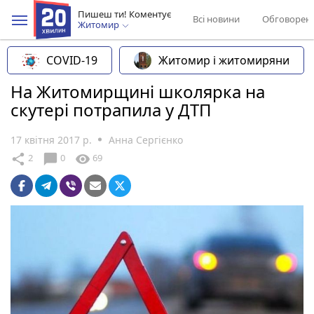
Пишеш ти! Коментує
Всі новини
Обговорен
Житомир
COVID-19
Житомир і житомиряни
На Житомирщині школярка на
скутері потрапила у ДТП
17 квітня 2017 р.
Анна Сергієнко
chat_bubble
share
visibility
2
0
69