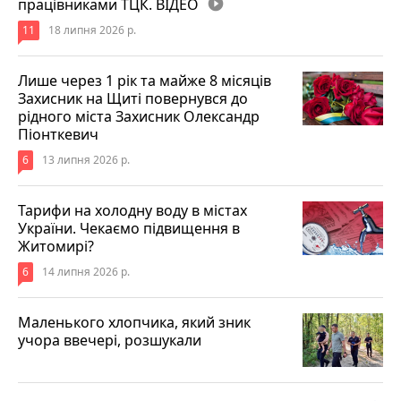
працівниками ТЦК. ВІДЕО
play_circle_filled
11
18 липня 2026 р.
Лише через 1 рік та майже 8 місяців
Захисник на Щиті повернувся до
рідного міста Захисник Олександр
Піонткевич
6
13 липня 2026 р.
Тарифи на холодну воду в містах
України. Чекаємо підвищення в
Житомирі?
6
14 липня 2026 р.
Маленького хлопчика, який зник
учора ввечері, розшукали