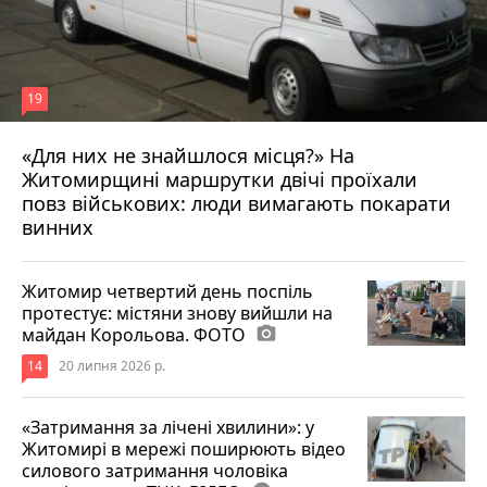
19
«Для них не знайшлося місця?» На
Житомирщині маршрутки двічі проїхали
17 липня 2026 р.
повз військових: люди вимагають покарати
винних
Житомир четвертий день поспіль
протестує: містяни знову вийшли на
майдан Корольова. ФОТО
photo_camera
14
20 липня 2026 р.
«Затримання за лічені хвилини»: у
Житомирі в мережі поширюють відео
силового затримання чоловіка