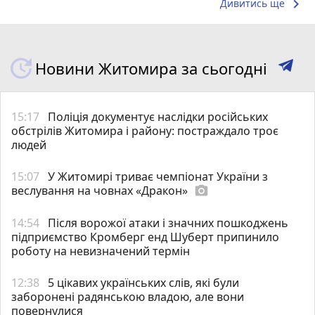
keyboard_arrow_right
Дивитись ще
Новини Житомира за сьогодні
15:17
Поліція документує наслідки російських
обстрілів Житомира і району: постраждало троє
людей
15:07
У Житомирі триває чемпіонат України з
веслування на човнах «Дракон»
photo_camera
14:54
Після ворожої атаки і значних пошкоджень
підприємство Кромберг енд Шуберт припинило
роботу на невизначений термін
12:38
5 цікавих українських слів, які були
заборонені радянською владою, але вони
повернулися