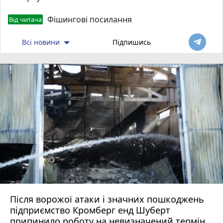
Фішингові посилання
Від читача
Всі новини
Підпишись
Після ворожої атаки і значних пошкоджень
підприємство Кромберг енд Шуберт
припинило роботу на невизначений термін