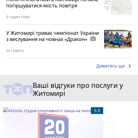
погіршуватися якість повітря
6 годин тому
У Житомирі триває чемпіонат України
з веслування на човнах «Дракон»
photo_camera
за годину
keyboard_arrow_right
Дивитись ще
Ваші відгуки про послуги у
Житомирі
5.0