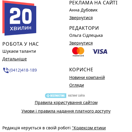
РЕКЛАМА НА САЙТІ
Анна Дубовик
Звернутися
РЕДАКТОРИ
Ольга Сідлецька
Звернутися
РОБОТА У НАС
Шукаєм таланти
Детальніше
КОРИСНЕ
phone_in_talk
(0412)418-189
Новини компаній
Огляди
Правила користування сайтом
Умови і правила надання платного доступу
Редакція керується в своїй роботі
"Кодексом етики