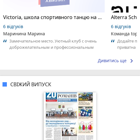
Victoria, школа спортивного танцю на пілоні
6 відгуків
6 відгуків
Маринина Марина
Команда top2
Замечательное место. Уютный клуб с очень
Додайте пер
доброжелательным и профессиональным
приватна ш
коллективом.
досвідом – 
keyboard_arrow_right
Дивитись ще
СВІЖИЙ ВИПУСК