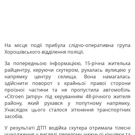
На місце події прибула слідчо-оперативна група
Хорошівського відділення поліції.
За попередньою інформацією, 15-річна жителька
райцентру, керуючи скутером, рухалась вулицею у
напрямку центру селища. Вона намагалась
здійснити поворот з крайньої правої сторони
проїзної частини та не пропустила автомобіль
«Citroen Jampy» під керуванням 48-річного жителя
району, який рухався у попутному напрямку.
Унаслідок цього сталося зіткнення транспортних
засобів.
У результаті ДТП водійка скутера отримала тілесні
ушкодження у вигляді перелому нижньої кінцівки та