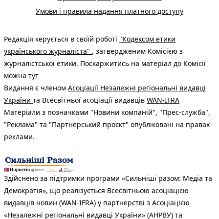
Умови і правила надання платного доступу
Редакція керується в своїй роботі
"Кодексом етики
українського журналіста"
, затвердженим Комісією з
журналістської етики. Поскаржитись на матеріал до Комісії
можна
тут
Видання є членом
Асоціації Незалежні регіональні видавці
України
та Всесвітньої асоціації видавців
WAN-IFRA
Матеріали з позначками "Новини компаній", "Прес-служба",
"Реклама" та "Партнерський проєкт" опубліковані на правах
реклами.
Здійснено за підтримки програми «Сильніші разом: Медіа та
Демократія», що реалізується Всесвітньою асоціацією
видавців новин (WAN-IFRA) у партнерстві з Асоціацією
«Незалежні регіональні видавці України» (АНРВУ) та