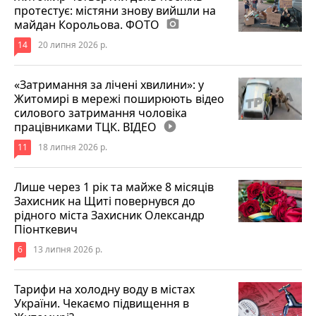
протестує: містяни знову вийшли на
майдан Корольова. ФОТО
photo_camera
14
20 липня 2026 р.
«Затримання за лічені хвилини»: у
Житомирі в мережі поширюють відео
силового затримання чоловіка
працівниками ТЦК. ВІДЕО
play_circle_filled
11
18 липня 2026 р.
Лише через 1 рік та майже 8 місяців
Захисник на Щиті повернувся до
рідного міста Захисник Олександр
Піонткевич
6
13 липня 2026 р.
Тарифи на холодну воду в містах
України. Чекаємо підвищення в