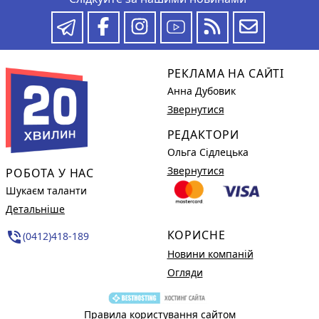
РЕКЛАМА НА САЙТІ
Анна Дубовик
Звернутися
РЕДАКТОРИ
Ольга Сідлецька
Звернутися
РОБОТА У НАС
Шукаєм таланти
Детальніше
КОРИСНЕ
phone_in_talk
(0412)418-189
Новини компаній
Огляди
Правила користування сайтом