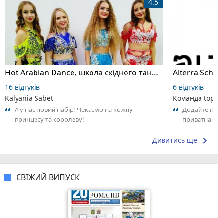
4.5
Hot Arabian Dance, школа східного танцю
16 відгуків
6 відгуків
Kalyania Sabet
Команда top2
А у нас новий набір! Чекаємо на кожну
Додайте пер
принцесу та королеву!
приватна ш
досвідом – 
keyboard_arrow_right
Дивитись ще
СВІЖИЙ ВИПУСК