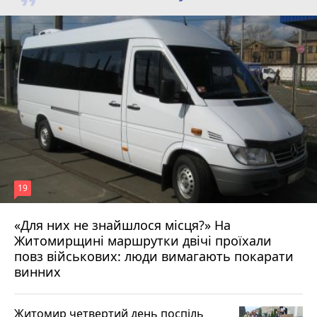
19
«Для них не знайшлося місця?» На
Житомирщині маршрутки двічі проїхали
17 липня 2026 р.
повз військових: люди вимагають покарати
винних
Житомир четвертий день поспіль