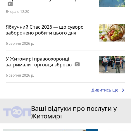
photo_camera
Вчора о 12:20
Яблучний Спас 2026 — що суворо
заборонено робити цього дня
6 серпня 2026 р.
У Житомирі правоохоронці
затримали торговця зброєю
photo_camera
6 серпня 2026 р.
keyboard_arrow_right
Дивитись ще
Ваші відгуки про послуги у
Житомирі