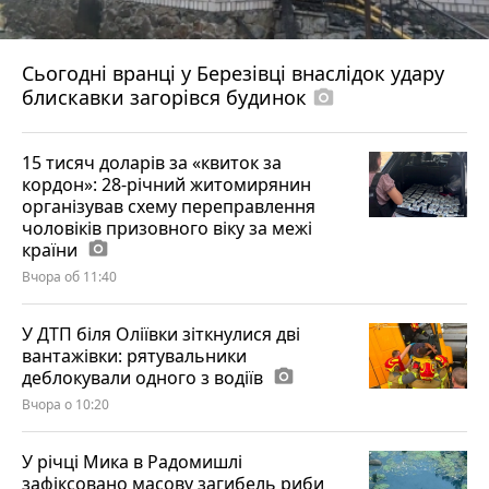
Сьогодні вранці у Березівці внаслідок удару
блискавки загорівся будинок
photo_camera
15 тисяч доларів за «квиток за
кордон»: 28-річний житомирянин
організував схему переправлення
чоловіків призовного віку за межі
країни
photo_camera
Вчора об 11:40
У ДТП біля Оліївки зіткнулися дві
вантажівки: рятувальники
деблокували одного з водіїв
photo_camera
Вчора о 10:20
У річці Мика в Радомишлі
зафіксовано масову загибель риби