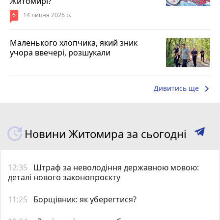
Житомирі?
6
14 липня 2026 р.
Маленького хлопчика, який зник
учора ввечері, розшукали
keyboard_arrow_right
Дивитись ще
Новини Житомира за сьогодні
12:35
Штраф за неволодіння державною мовою:
деталі нового законопроєкту
11:25
Борщівник: як уберегтися?