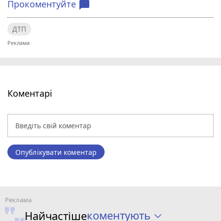
Прокоментуйте
chat_bubble
ДТП
Коментарі
Опублікувати коментар
коментують
Найчастіше