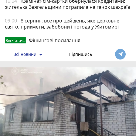
10:04
«Заміна» сім-картки обернулася кредитами:
жителька Звягельщини потрапила на гачок шахраїв
09:00
8 серпня: все про цей день, яке церковне
свято, прикмети, забобони і погода у Житомирі
Фішингові посилання
Від читача
Всі новини
Підпишись