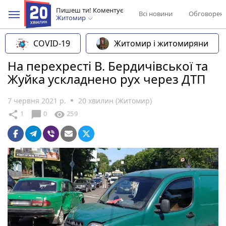
Пишеш ти! Коментує
Всі новини
Обговорен
Житомир
COVID-19
Житомир і житомиряни
На перехресті В. Бердичівської та
Жуйка ускладнено рух через ДТП
7 червня 2021 р.
20 хвилин (Житомир)
chat_bubble
share
visibility
1
0
259