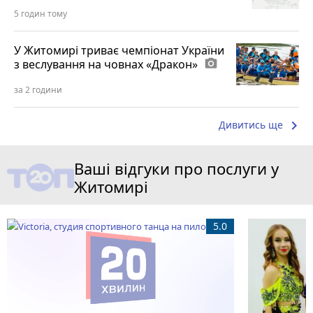
5 годин тому
У Житомирі триває чемпіонат України
з веслування на човнах «Дракон»
photo_camera
за 2 години
keyboard_arrow_right
Дивитись ще
Ваші відгуки про послуги у
Житомирі
5.0