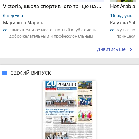
Victoria, школа спортивного танцю на пілоні
6 відгуків
16 відгуків
Маринина Марина
Kalyania Sabe
Замечательное место. Уютный клуб с очень
А у нас нов
доброжелательным и профессиональным
принцесу т
коллективом.
keyboard_arrow_right
Дивитись ще
СВІЖИЙ ВИПУСК