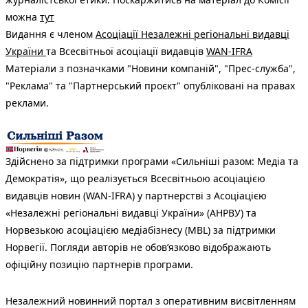
можна
тут
Видання є членом
Асоціації Незалежні регіональні видавці
України
та Всесвітньої асоціації видавців
WAN-IFRA
Матеріали з позначками "Новини компаній", "Прес-служба",
"Реклама" та "Партнерський проєкт" опубліковані на правах
реклами.
Здійснено за підтримки програми «Сильніші разом: Медіа та
Демократія», що реалізується Всесвітньою асоціацією
видавців новин (WAN-IFRA) у партнерстві з Асоціацією
«Незалежні регіональні видавці України» (АНРВУ) та
Норвезькою асоціацією медіабізнесу (MBL) за підтримки
Норвегії. Погляди авторів не обов’язково відображають
офіційну позицію партнерів програми.
Незалежний новинний портал з оперативним висвітленням