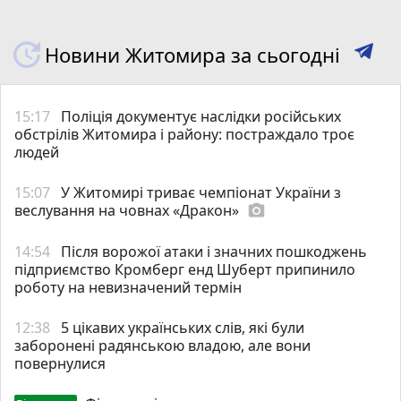
Новини Житомира за сьогодні
15:17
Поліція документує наслідки російських
обстрілів Житомира і району: постраждало троє
людей
15:07
У Житомирі триває чемпіонат України з
веслування на човнах «Дракон»
photo_camera
14:54
Після ворожої атаки і значних пошкоджень
підприємство Кромберг енд Шуберт припинило
роботу на невизначений термін
12:38
5 цікавих українських слів, які були
заборонені радянською владою, але вони
повернулися