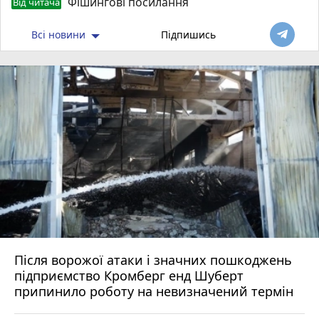
Фішингові посилання
Від читача
Всі новини
Підпишись
Після ворожої атаки і значних пошкоджень
підприємство Кромберг енд Шуберт
припинило роботу на невизначений термін