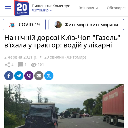
Пишеш ти! Коментує
Всі новини
Обговорен
Житомир
COVID-19
Житомир і житомиряни
На нічній дорозі Київ-Чоп "Газель"
в'їхала у трактор: водій у лікарні
2 червня 2021 р.
20 хвилин (Житомир)
chat_bubble
share
visibility
2
1
161