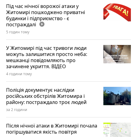
Під час нічної ворожої атаки у
Житомирі пошкоджено приватні
будинки і підприємство - є
постраждалі
play_circle_filled
5 годин тому
У Житомирі під час тривоги люди
можуть залишитися просто неба:
мешканці повідомляють про
зачинене укриття. ВІДЕО
4 години тому
Поліція документує наслідки
російських обстрілів Житомира і
району: постраждало троє людей
за 2 години
Після нічної атаки в Житомирі почала
погіршуватися якість повітря