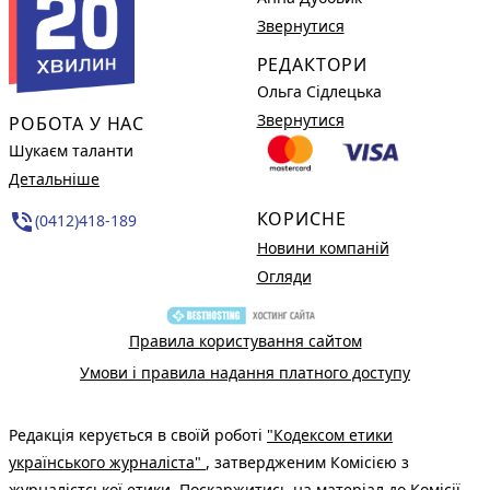
Звернутися
РЕДАКТОРИ
Ольга Сідлецька
Звернутися
РОБОТА У НАС
Шукаєм таланти
Детальніше
КОРИСНЕ
phone_in_talk
(0412)418-189
Новини компаній
Огляди
Правила користування сайтом
Умови і правила надання платного доступу
Редакція керується в своїй роботі
"Кодексом етики
українського журналіста"
, затвердженим Комісією з
журналістської етики. Поскаржитись на матеріал до Комісії