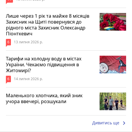
Лише через 1 рік та майже 8 місяців
Захисник на Щиті повернувся до
рідного міста Захисник Олександр
Піонткевич
6
13 липня 2026 р.
Тарифи на холодну воду в містах
України. Чекаємо підвищення в
Житомирі?
6
14 липня 2026 р.
Маленького хлопчика, який зник
учора ввечері, розшукали
keyboard_arrow_right
Дивитись ще