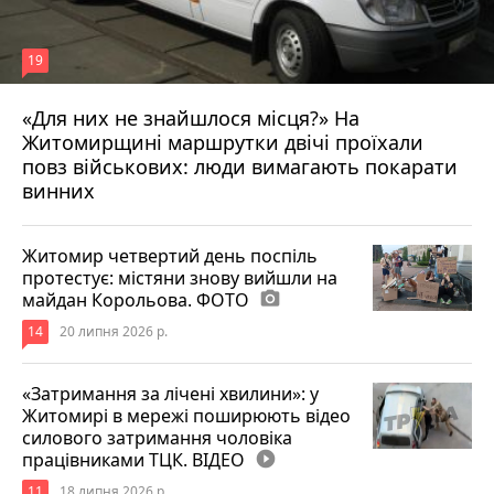
19
«Для них не знайшлося місця?» На
Житомирщині маршрутки двічі проїхали
17 липня 2026 р.
повз військових: люди вимагають покарати
винних
Житомир четвертий день поспіль
протестує: містяни знову вийшли на
майдан Корольова. ФОТО
photo_camera
14
20 липня 2026 р.
«Затримання за лічені хвилини»: у
Житомирі в мережі поширюють відео
силового затримання чоловіка
працівниками ТЦК. ВІДЕО
play_circle_filled
11
18 липня 2026 р.