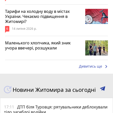
Тарифи на холодну воду в містах
України. Чекаємо підвищення в
Житомирі?
6
14 липня 2026 р.
Маленького хлопчика, який зник
учора ввечері, розшукали
keyboard_arrow_right
Дивитись ще
Новини Житомира за сьогодні
17:11
ДТП біля Туровця: рятувальники деблокували
тіло загиблої водійки