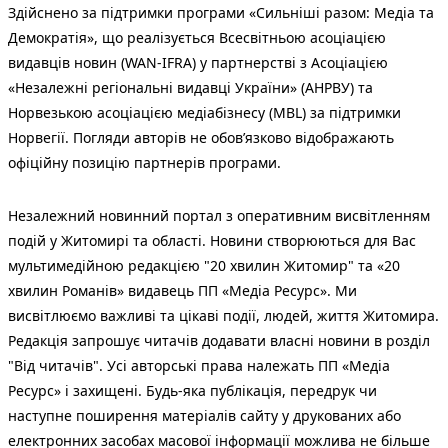
Здійснено за підтримки програми «Сильніші разом: Медіа та
Демократія», що реалізується Всесвітньою асоціацією
видавців новин (WAN-IFRA) у партнерстві з Асоціацією
«Незалежні регіональні видавці України» (АНРВУ) та
Норвезькою асоціацією медіабізнесу (MBL) за підтримки
Норвегії. Погляди авторів не обов’язково відображають
офіційну позицію партнерів програми.
Незалежний новинний портал з оперативним висвітленням
подій у Житомирі та області. Новини створюються для Вас
мультимедійною редакцією "20 хвилин Житомир" та «20
хвилин Романів» видавець ПП «Медіа Ресурс». Ми
висвітлюємо важливі та цікаві події, людей, життя Житомира.
Редакція запрошує читачів додавати власні новини в розділ
"Від читачів". Усі авторські права належать ПП «Медіа
Ресурс» і захищені. Будь-яка публiкацiя, передрук чи
наступне поширення матеріалів сайту у друкованих або
електронних засобах масової інформації можлива не більше