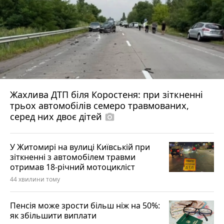
Жахлива ДТП біля Коростеня: при зіткненні
трьох автомобілів семеро травмованих,
серед них двоє дітей
photo_camera
У Житомирі на вулиці Київській при
зіткненні з автомобілем травми
отримав 18-річний мотоцикліст
44 хвилини тому
Пенсія може зрости більш ніж на 50%:
як збільшити виплати