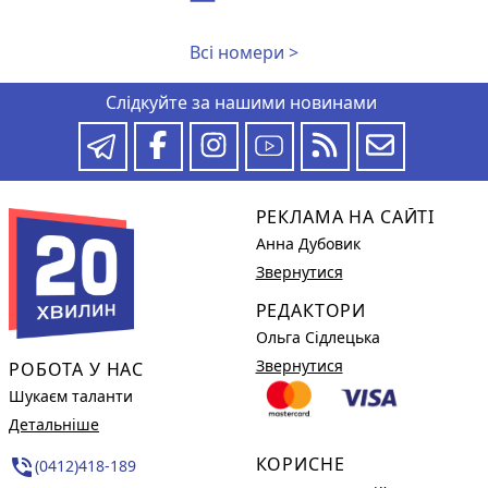
Всі номери >
Слідкуйте за нашими новинами
РЕКЛАМА НА САЙТІ
Анна Дубовик
Звернутися
РЕДАКТОРИ
Ольга Сідлецька
Звернутися
РОБОТА У НАС
Шукаєм таланти
Детальніше
КОРИСНЕ
phone_in_talk
(0412)418-189