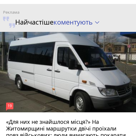
коментують
Найчастіше
19
«Для них не знайшлося місця?» На
Житомирщині маршрутки двічі проїхали
17 липня 2026 р.
повз військових: люди вимагають покарати