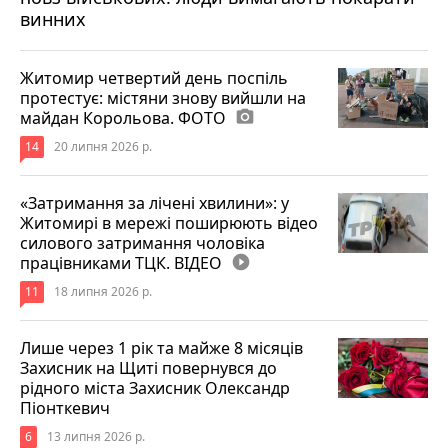
винних
Житомир четвертий день поспіль
протестує: містяни знову вийшли на
майдан Корольова. ФОТО
photo_camera
14
20 липня 2026 р.
«Затримання за лічені хвилини»: у
Житомирі в мережі поширюють відео
силового затримання чоловіка
працівниками ТЦК. ВІДЕО
play_circle_filled
11
18 липня 2026 р.
Лише через 1 рік та майже 8 місяців
Захисник на Щиті повернувся до
рідного міста Захисник Олександр
Піонткевич
6
13 липня 2026 р.