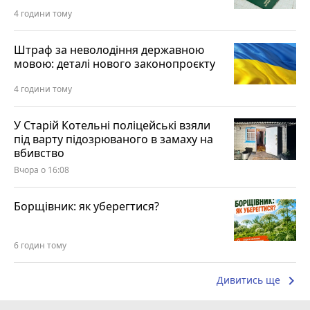
4 години тому
Штраф за неволодіння державною
мовою: деталі нового законопроєкту
4 години тому
У Старій Котельні поліцейські взяли
під варту підозрюваного в замаху на
вбивство
Вчора о 16:08
Борщівник: як уберегтися?
6 годин тому
keyboard_arrow_right
Дивитись ще