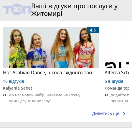
Ваші відгуки про послуги у
Житомирі
4.5
Hot Arabian Dance, школа східного танцю
16 відгуків
6 відгуків
Kalyania Sabet
Команда top2
А у нас новий набір! Чекаємо на кожну
Додайте пер
принцесу та королеву!
приватна ш
досвідом – 
keyboard_arrow_right
Дивитись ще