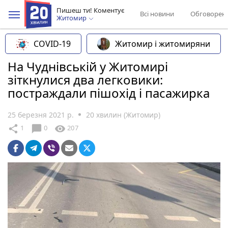
Пишеш ти! Коментує
Всі новини
Обговорен
Житомир
COVID-19
Житомир і житомиряни
На Чуднівській у Житомирі
зіткнулися два легковики:
постраждали пішохід і пасажирка
25 березня 2021 р.
20 хвилин (Житомир)
chat_bubble
share
visibility
1
0
207