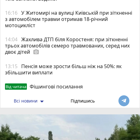
16:16
У Житомирі на вулиці Київській при зіткненні
з автомобілем травми отримав 18-річний
мотоцикліст
14:04
Жахлива ДТП біля Коростеня: при зіткненні
трьох автомобілів семеро травмованих, серед них
двоє дітей
photo_camera
13:15
Пенсія може зрости більш ніж на 50%: як
збільшити виплати
Фішингові посилання
Від читача
Всі новини
Підпишись