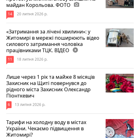
майдан Корольова. ФОТО
photo_camera
14
20 липня 2026 р.
«Затримання за лічені хвилини»: у
Житомирі в мережі поширюють відео
силового затримання чоловіка
працівниками ТЦК. ВІДЕО
play_circle_filled
11
18 липня 2026 р.
Лише через 1 рік та майже 8 місяців
Захисник на Щиті повернувся до
рідного міста Захисник Олександр
Піонткевич
6
13 липня 2026 р.
Тарифи на холодну воду в містах
України. Чекаємо підвищення в
Житомирі?