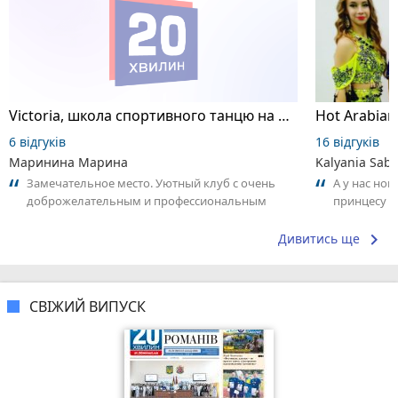
Victoria, школа спортивного танцю на пілоні
6 відгуків
16 відгуків
Маринина Марина
Kalyania Sabe
Замечательное место. Уютный клуб с очень
А у нас нов
доброжелательным и профессиональным
принцесу т
коллективом.
keyboard_arrow_right
Дивитись ще
СВІЖИЙ ВИПУСК