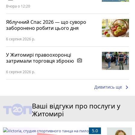
Вчора о 12:20
Яблучний Спас 2026 — що суворо
заборонено робити цього дня
6 серпня 2026 р.
У Житомирі правоохоронці
затримали торговця зброєю
photo_camera
6 серпня 2026 р.
keyboard_arrow_right
Дивитись ще
Ваші відгуки про послуги у
Житомирі
5.0