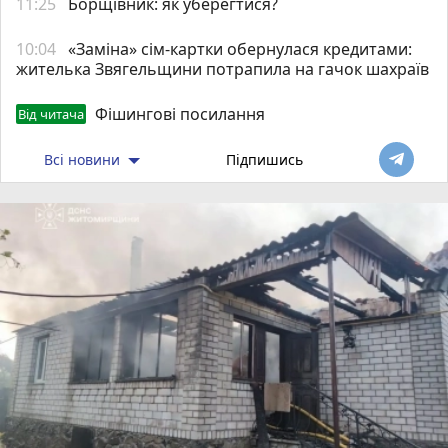
11:25
Борщівник: як уберегтися?
10:04
«Заміна» сім-картки обернулася кредитами:
жителька Звягельщини потрапила на гачок шахраїв
Фішингові посилання
Від читача
Всі новини
Підпишись