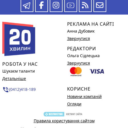
РЕКЛАМА НА САЙТІ
Анна Дубовик
Звернутися
РЕДАКТОРИ
Ольга Сідлецька
Звернутися
РОБОТА У НАС
Шукаєм таланти
Детальніше
КОРИСНЕ
phone_in_talk
(0412)418-189
Новини компаній
Огляди
Правила користування сайтом