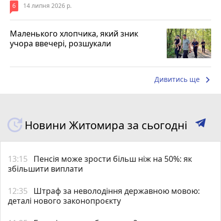
6
14 липня 2026 р.
Маленького хлопчика, який зник
учора ввечері, розшукали
keyboard_arrow_right
Дивитись ще
Новини Житомира за сьогодні
13:15
Пенсія може зрости більш ніж на 50%: як
збільшити виплати
12:35
Штраф за неволодіння державною мовою:
деталі нового законопроєкту