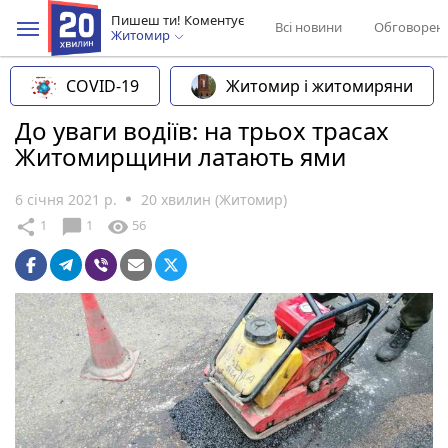
Пишеш ти! Коментує
Всі новини
Обговорен
Житомир
COVID-19
Житомир і житомиряни
До уваги водіїв: на трьох трасах
Житомирщини латають ями
6 січня 2021 р.
20 хвилин (Житомир)
chat_bubble
share
visibility
1
1
56