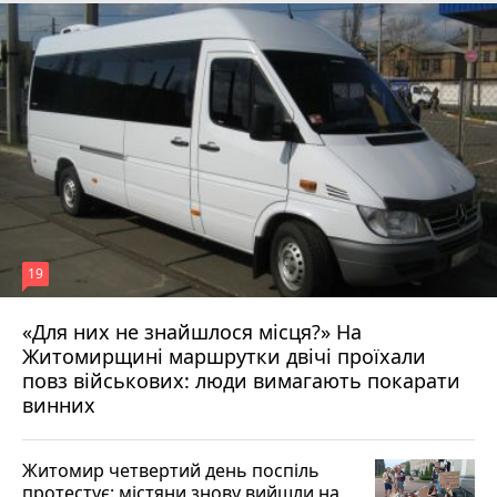
19
«Для них не знайшлося місця?» На
Житомирщині маршрутки двічі проїхали
17 липня 2026 р.
повз військових: люди вимагають покарати
винних
Житомир четвертий день поспіль
протестує: містяни знову вийшли на