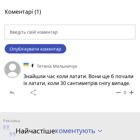
Коментарі (1)
Опублікувати коментар
Тетяна Мельничук
Знайшли час коли латати. Вони ще б почали
їх латати, коли 30 сантиметрів снігу випаде.
reply
share
remove
add
0
коментують
Найчастіше