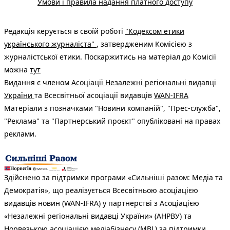
Умови і правила надання платного доступу
Редакція керується в своїй роботі
"Кодексом етики
українського журналіста"
, затвердженим Комісією з
журналістської етики. Поскаржитись на матеріал до Комісії
можна
тут
Видання є членом
Асоціації Незалежні регіональні видавці
України
та Всесвітньої асоціації видавців
WAN-IFRA
Матеріали з позначками "Новини компаній", "Прес-служба",
"Реклама" та "Партнерський проєкт" опубліковані на правах
реклами.
Здійснено за підтримки програми «Сильніші разом: Медіа та
Демократія», що реалізується Всесвітньою асоціацією
видавців новин (WAN-IFRA) у партнерстві з Асоціацією
«Незалежні регіональні видавці України» (АНРВУ) та
Норвезькою асоціацією медіабізнесу (MBL) за підтримки