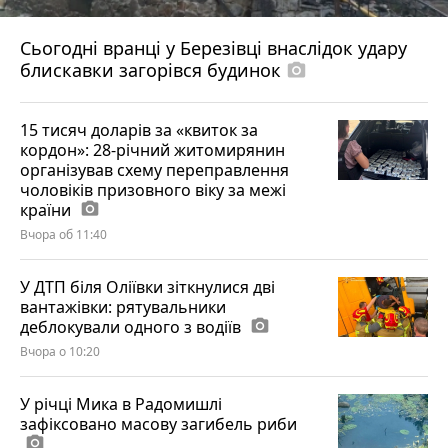
Сьогодні вранці у Березівці внаслідок удару
блискавки загорівся будинок
photo_camera
15 тисяч доларів за «квиток за
кордон»: 28-річний житомирянин
організував схему переправлення
чоловіків призовного віку за межі
країни
photo_camera
Вчора об 11:40
У ДТП біля Оліївки зіткнулися дві
вантажівки: рятувальники
деблокували одного з водіїв
photo_camera
Вчора о 10:20
У річці Мика в Радомишлі
зафіксовано масову загибель риби
photo_camera