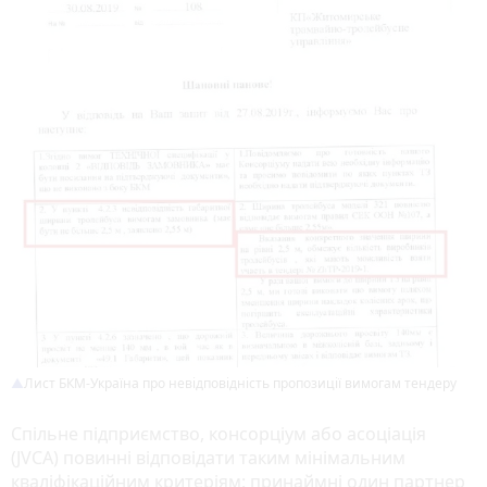
Лист БКМ-Україна про невідповідність пропозиції вимогам тендеру
Спільне підприємство, консорціум або асоціація
(JVCA) повинні відповідати таким мінімальним
кваліфікаційним критеріям: принаймні один партнер