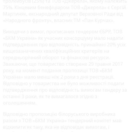
тролейбусів (25%) та ТОВ «Джерела», якому належить
75%. Кінцевим бенефіціаром ТОВ «Джерела» є Сергій
Мартиняк, екснародний депутат Верховної Ради від
«Народного фронту», власник ТМ «Пан Курчак».
Виходячи з вимог, прописаних тендером ЄБРР, ТОВ
«БКМ Україна» як учасник консорціуму мало надати
підтвердження про відповідність принаймні 20% усіх
вищезазначених кваліфікаційних критеріїв на
середньорічний оборот та фінансові ресурси.
Зважаючи, що товариство створене 29 травня 2017
року, на момент подання пропозиції ТОВ «БКМ
Україна» мало менш ніж 2 роки з дня реєстрації.
Відповідно у товариства не було можливості подати
підтвердження про відповідність вимогам тендеру за
останні 3 роки, як те вимагалося згідно з
оголошенням.
Відповідно пропозицію білоруського виробника
разом з ТОВ «БКМ Україна» тендерний комітет мав
відхилити як таку, яка не відповідає вимогам, і