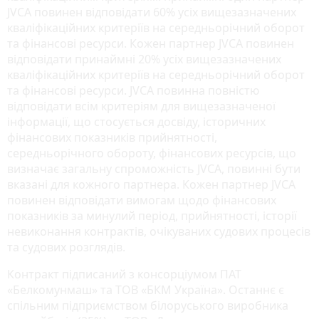
JVCA повинен відповідати 60% усіх вищезазначених
кваліфікаційних критеріїв на середньорічний оборот
та фінансові ресурси. Кожен партнер JVCA повинен
відповідати принаймні 20% усіх вищезазначених
кваліфікаційних критеріїв на середньорічний оборот
та фінансові ресурси. JVCA повинна повністю
відповідати всім критеріям для вищезазначеної
інформації, що стосується досвіду, історичних
фінансових показників прийнятності,
середньорічного обороту, фінансових ресурсів, що
визначає загальну спроможність JVCA, повинні бути
вказані для кожного партнера. Кожен партнер JVCA
повинен відповідати вимогам щодо фінансових
показників за минулий період, прийнятності, історії
невиконання контрактів, очікуваних судових процесів
та судових розглядів.
Контракт підписаний з консорціумом ПАТ
«Белкомунмаш» та ТОВ «БКМ Україна». Останнє є
спільним підприємством білоруського виробника