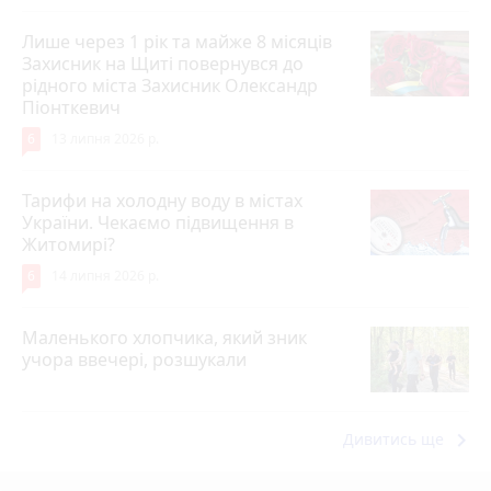
Лише через 1 рік та майже 8 місяців
Захисник на Щиті повернувся до
рідного міста Захисник Олександр
Піонткевич
6
13 липня 2026 р.
Тарифи на холодну воду в містах
України. Чекаємо підвищення в
Житомирі?
6
14 липня 2026 р.
Маленького хлопчика, який зник
учора ввечері, розшукали
keyboard_arrow_right
Дивитись ще