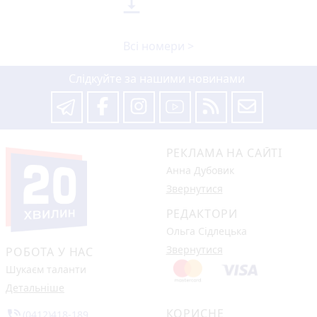

Всі номери >
Слідкуйте за нашими новинами
РЕКЛАМА НА САЙТІ
Анна Дубовик
Звернутися
РЕДАКТОРИ
Ольга Сідлецька
Звернутися
РОБОТА У НАС
Шукаєм таланти
Детальніше
КОРИСНЕ
phone_in_talk
(0412)418-189