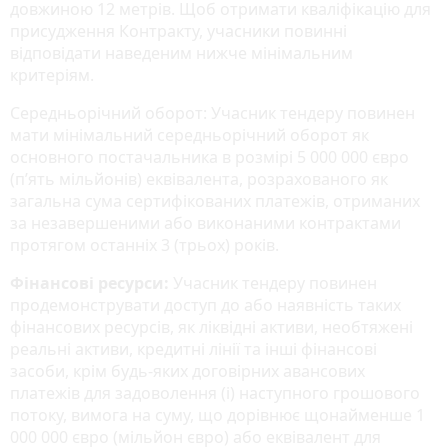
довжиною 12 метрів. Щоб отримати кваліфікацію для
присудження Контракту, учасники повинні
відповідати наведеним нижче мінімальним
критеріям.
Середньорічний оборот: Учасник тендеру повинен
мати мінімальний середньорічний оборот як
основного постачальника в розмірі 5 000 000 євро
(п’ять мільйонів) еквівалента, розрахованого як
загальна сума сертифікованих платежів, отриманих
за незавершеними або виконаними контрактами
протягом останніх 3 (трьох) років.
Фінансові ресурси:
Учасник тендеру повинен
продемонструвати доступ до або наявність таких
фінансових ресурсів, як ліквідні активи, необтяжені
реальні активи, кредитні лінії та інші фінансові
засоби, крім будь-яких договірних авансових
платежів для задоволення (i) наступного грошового
потоку, вимога на суму, що дорівнює щонайменше 1
000 000 євро (мільйон євро) або еквівалент для