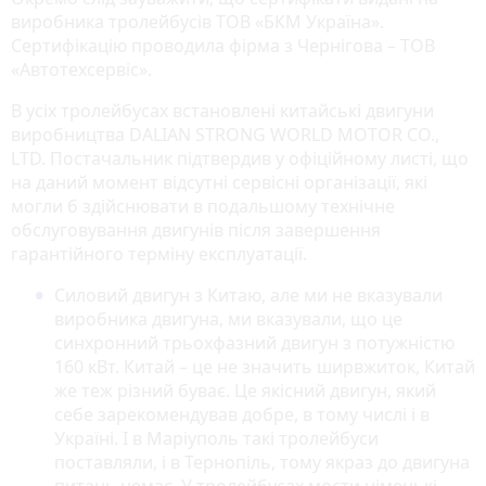
виробника тролейбусів ТОВ «БКМ Україна».
Сертифікацію проводила фірма з Чернігова – ТОВ
«Автотехсервіс».
В усіх тролейбусах встановлені китайські двигуни
виробництва DALIAN STRONG WORLD MOTOR CO.,
LTD. Постачальник підтвердив у офіційному листі, що
на даний момент відсутні сервісні організації, які
могли б здійснювати в подальшому технічне
обслуговування двигунів після завершення
гарантійного терміну експлуатації.
Силовий двигун з Китаю, але ми не вказували
виробника двигуна, ми вказували, що це
синхронний трьохфазний двигун з потужністю
160 кВт. Китай – це не значить ширвжиток, Китай
же теж різний буває. Це якісний двигун, який
себе зарекомендував добре, в тому числі і в
Україні. І в Маріуполь такі тролейбуси
поставляли, і в Тернопіль, тому якраз до двигуна