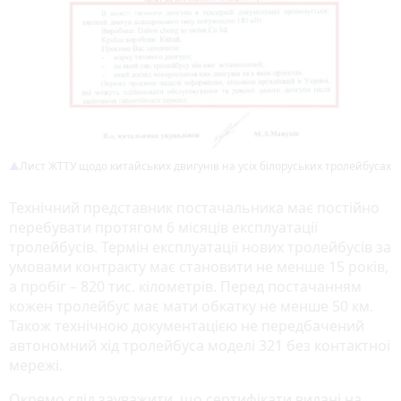
Лист ЖТТУ щодо китайських двигунів на усіх білоруських тролейбусах
Технічний представник постачальника має постійно
перебувати протягом 6 місяців експлуатації
тролейбусів. Термін експлуатації нових тролейбусів за
умовами контракту має становити не менше 15 років,
а пробіг – 820 тис. кілометрів. Перед постачанням
кожен тролейбус має мати обкатку не менше 50 км.
Також технічною документацією не передбачений
автономний хід тролейбуса моделі 321 без контактної
мережі.
Окремо слід зауважити, що сертифікати видані на