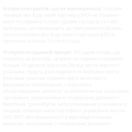
Історія контрактів, що не виконуються:
Учасник
тендеру або будь-який партнер у JVCA не повинен
мати послідовної історії судових процесів та / або
арбітражу, що призводить до присудження рішень
проти учасника або будь-якого партнера в JVCA,
протягом останніх 5 (п’яти) років.
Очікується судовий процес:
Усі судові спори, що
очікують на розгляд, загалом не повинні становити
більше 10 (десяти) відсотків (%) від чистої вартості
учасника і будуть розглядатися як вирішені проти
учасника; учасник повинен мати можливість
виконувати зобов’язання з технічного
обслуговування, ремонту та забезпечення запасними
частинами, зазначеними в тендерному документі.
Виробник тролейбусів, запропонованих учасником у
тендері, повинен мати сертифікат управління якістю
(ISO 9001 або еквівалент) та відповідати іншим
вимогам, зазначеним у тендерному документі.