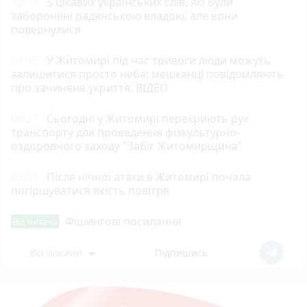
12:38
5 цікавих українських слів, які були
заборонені радянською владою, але вони
повернулися
08:45
У Житомирі під час тривоги люди можуть
залишитися просто неба: мешканці повідомляють
про зачинене укриття. ВІДЕО
08:27
Сьогодні у Житомирі перекриють рух
транспорту для проведення фізкультурно-
оздоровчого заходу "Забіг Житомирщина"
07:55
Після нічної атаки в Житомирі почала
погіршуватися якість повітря
Фішингові посилання
Від читача
Всі новини
Підпишись