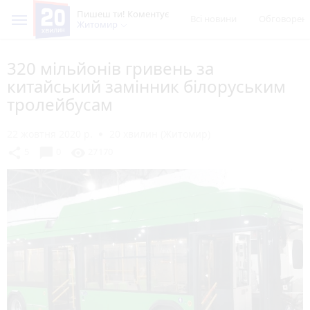
Пишеш ти! Коментує
Всі новини
Обговорен
Житомир
320 мільйонів гривень за
китайський замінник білоруським
тролейбусам
22 жовтня 2020 р.
20 хвилин (Житомир)
chat_bubble
share
visibility
5
0
27170