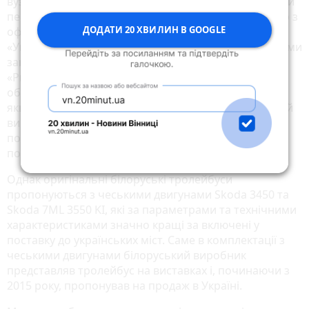
вузлів і агрегатів російських немає. Поки тролейбуси
перебувають на гарантії, будемо заключати договір з
ДОДАТИ 20 ХВИЛИН В GOOGLE
офіційним дилером «Бєлкомунмаш» в Україні –
«Укрснабсервіс», який знаходиться в Одесі. Ми з ними
заключаємо контракт, зараз уже є оголошення на
«Prozorro» на проведення технічного
обслуговування. Відповідно це платна послуга, але
якщо якісь деталі виходять зі строю і це гарантійний
випадок, то значить, що ці вузли, агрегати будуть
поставлятися безкоштовно із заводу», – додатково
повідомив Сергій Лазарєв.
Однак оригінальні білоруські тролейбуси
пропонуються з чеськими двигунами Skoda 3450 та
Skoda 7ML 3550 KI, які за параметрами та технічними
характеристиками значно кращі за включені у
поставку до українських міст. Саме в комплектації з
чеськими двигунами білоруський виробник
представляв тролейбус на виставках і, починаючи з
2015 року, пропонував на продаж в Україні.