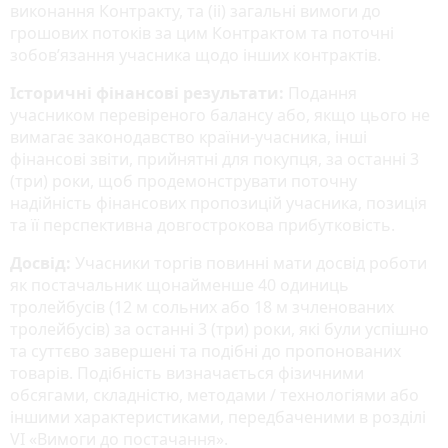
виконання Контракту, та (ii) загальні вимоги до
грошових потоків за цим Контрактом та поточні
зобов’язання учасника щодо інших контрактів.
Історичні фінансові результати:
Подання
учасником перевіреного балансу або, якщо цього не
вимагає законодавство країни-учасника, інші
фінансові звіти, прийнятні для покупця, за останні 3
(три) роки, щоб продемонструвати поточну
надійність фінансових пропозицій учасника, позиція
та її перспективна довгострокова прибутковість.
Досвід:
Учасники торгів повинні мати досвід роботи
як постачальник щонайменше 40 одиниць
тролейбусів (12 м сольних або 18 м зчленованих
тролейбусів) за останні 3 (три) роки, які були успішно
та суттєво завершені та подібні до пропонованих
товарів. Подібність визначається фізичними
обсягами, складністю, методами / технологіями або
іншими характеристиками, передбаченими в розділі
VI «Вимоги до постачання».