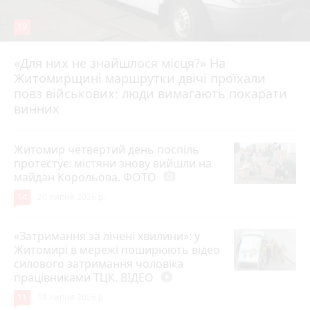
19
«Для них не знайшлося місця?» На
Житомирщині маршрутки двічі проїхали
17 липня 2026 р.
повз військових: люди вимагають покарати
винних
Житомир четвертий день поспіль
протестує: містяни знову вийшли на
майдан Корольова. ФОТО
photo_camera
14
20 липня 2026 р.
«Затримання за лічені хвилини»: у
Житомирі в мережі поширюють відео
силового затримання чоловіка
працівниками ТЦК. ВІДЕО
play_circle_filled
11
18 липня 2026 р.