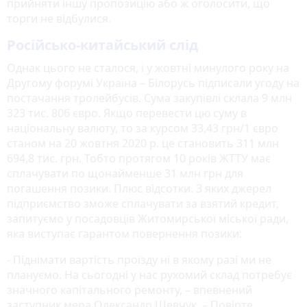
прийняти іншу пропозицію або ж оголосити, що
торги не відбулися.
Російсько-китайський слід
Однак цього не сталося, і у жовтні минулого року на
Другому форумі Україна – Білорусь підписали угоду на
постачання тролейбусів. Сума закупівлі склала 9 млн
323 тис. 806 євро. Якщо перевести цю суму в
національну валюту, то за курсом 33,43 грн/1 євро
станом на 20 жовтня 2020 р. це становить 311 млн
694,8 тис. грн. Тобто протягом 10 років ЖТТУ має
сплачувати по щонайменше 31 млн грн для
погашення позики. Плюс відсотки. З яких джерел
підприємство зможе сплачувати за взятий кредит,
запитуємо у посадовців Житомирської міської ради,
яка виступає гарантом повернення позики:
- Піднімати вартість проїзду ні в якому разі ми не
плануємо. На сьогодні у нас рухомий склад потребує
значного капітального ремонту, – впевнений
заступник мера Олександр Шевчук. – Повірте,