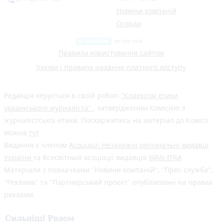
Новини компаній
Огляди
Правила користування сайтом
Умови і правила надання платного доступу
Редакція керується в своїй роботі
"Кодексом етики
українського журналіста"
, затвердженим Комісією з
журналістської етики. Поскаржитись на матеріал до Комісії
можна
тут
Видання є членом
Асоціації Незалежні регіональні видавці
України
та Всесвітньої асоціації видавців
WAN-IFRA
Матеріали з позначками "Новини компаній", "Прес-служба",
"Реклама" та "Партнерський проєкт" опубліковані на правах
реклами.