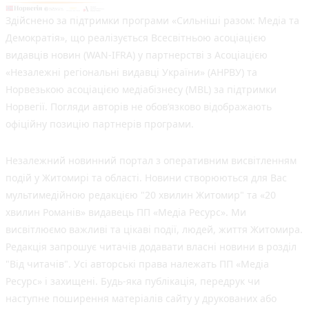
Здійснено за підтримки програми «Сильніші разом: Медіа та
Демократія», що реалізується Всесвітньою асоціацією
видавців новин (WAN-IFRA) у партнерстві з Асоціацією
«Незалежні регіональні видавці України» (АНРВУ) та
Норвезькою асоціацією медіабізнесу (MBL) за підтримки
Норвегії. Погляди авторів не обов’язково відображають
офіційну позицію партнерів програми.
Незалежний новинний портал з оперативним висвітленням
подій у Житомирі та області. Новини створюються для Вас
мультимедійною редакцією "20 хвилин Житомир" та «20
хвилин Романів» видавець ПП «Медіа Ресурс». Ми
висвітлюємо важливі та цікаві події, людей, життя Житомира.
Редакція запрошує читачів додавати власні новини в розділ
"Від читачів". Усі авторські права належать ПП «Медіа
Ресурс» і захищені. Будь-яка публiкацiя, передрук чи
наступне поширення матеріалів сайту у друкованих або