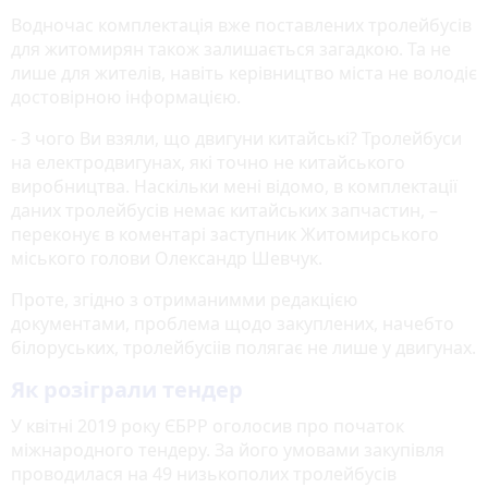
Водночас комплектація вже поставлених тролейбусів
для житомирян також залишається загадкою. Та не
лише для жителів, навіть керівництво міста не володіє
достовірною інформацією.
- З чого Ви взяли, що двигуни китайські? Тролейбуси
на електродвигунах, які точно не китайського
виробництва. Наскільки мені відомо, в комплектації
даних тролейбусів немає китайських запчастин, –
переконує в коментарі заступник Житомирського
міського голови Олександр Шевчук.
Проте, згідно з отриманимми редакцією
документами, проблема щодо закуплених, начебто
білоруських, тролейбусіів полягає не лише у двигунах.
Як розіграли тендер
У квітні 2019 року ЄБРР оголосив про початок
міжнародного тендеру. За його умовами закупівля
проводилася на 49 низькополих тролейбусів