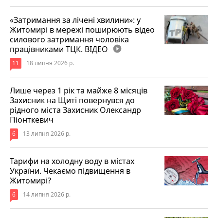
«Затримання за лічені хвилини»: у
Житомирі в мережі поширюють відео
силового затримання чоловіка
працівниками ТЦК. ВІДЕО
play_circle_filled
11
18 липня 2026 р.
Лише через 1 рік та майже 8 місяців
Захисник на Щиті повернувся до
рідного міста Захисник Олександр
Піонткевич
6
13 липня 2026 р.
Тарифи на холодну воду в містах
України. Чекаємо підвищення в
Житомирі?
6
14 липня 2026 р.