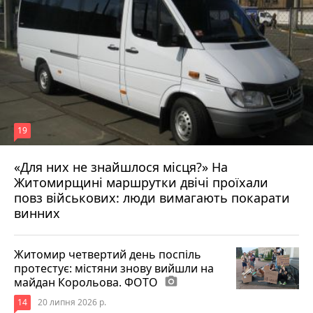
19
«Для них не знайшлося місця?» На
Житомирщині маршрутки двічі проїхали
17 липня 2026 р.
повз військових: люди вимагають покарати
винних
Житомир четвертий день поспіль
протестує: містяни знову вийшли на
майдан Корольова. ФОТО
photo_camera
14
20 липня 2026 р.