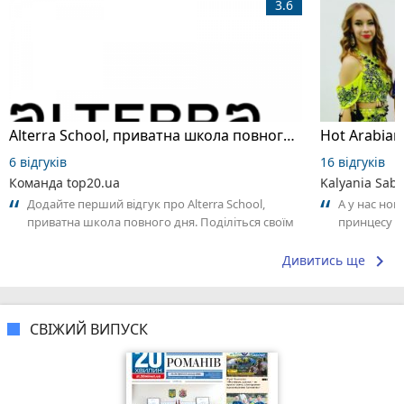
3.6
Alterra School, приватна школа повного дня
6 відгуків
16 відгуків
Команда top20.ua
Kalyania Sabe
Додайте перший відгук про Alterra School,
А у нас нов
приватна школа повного дня. Поділіться своїм
принцесу т
досвідом – що Вам сподобалось, а...
keyboard_arrow_right
Дивитись ще
СВІЖИЙ ВИПУСК