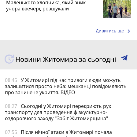
Маленького хлопчика, який зник
учора ввечері, розшукали
keyboard_arrow_right
Дивитись ще
Новини Житомира за сьогодні
08:45
У Житомирі під час тривоги люди можуть
залишитися просто неба: мешканці повідомляють
про зачинене укриття. ВІДЕО
08:27
Сьогодні у Житомирі перекриють рух
транспорту для проведення фізкультурно-
оздоровчого заходу "Забіг Житомирщина"
07:55
Після нічної атаки в Житомирі почала