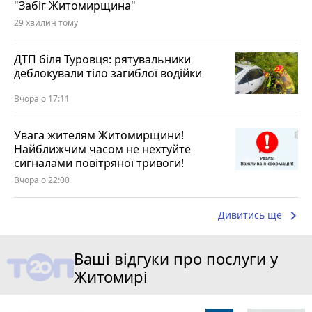
"Забіг Житомирщина"
29 хвилин тому
ДТП біля Туровця: рятувальники
деблокували тіло загиблої водійки
Вчора о 17:11
Увага жителям Житомирщини!
Найближчим часом не нехтуйте
сигналами повітряної тривоги!
Вчора о 22:00
keyboard_arrow_right
Дивитись ще
Ваші відгуки про послуги у
Житомирі