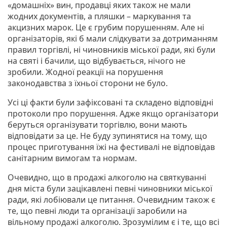
«домашніх» вин, продавці яких також не мали
жодних документів, а пляшки – маркування та
акцизних марок. Це є грубим порушенням. Але ні
організаторів, які б мали слідкувати за дотриманням
правил торгівлі, ні чиновників міської ради, які були
на святі і бачили, що відбувається, нічого не
зробили. Жодної реакції на порушення
законодавства з їхньої сторони не було.
Усі ці факти були зафіксовані та складено відповідні
протоколи про порушення. Адже якщо організатори
беруться організувати торгівлю, вони мають
відповідати за це. Не буду зупинятися на тому, що
процес приготування їжі на фестивалі не відповідав
санітарним вимогам та нормам.
Очевидно, що в продажі алкоголю на святкуванні
дня міста були зацікавлені певні чиновники міської
ради, які лобіювали це питання. Очевидним також є
те, що певні люди та організації заробили на
вільному продажі алкоголю. Зрозумілим є і те, що всі