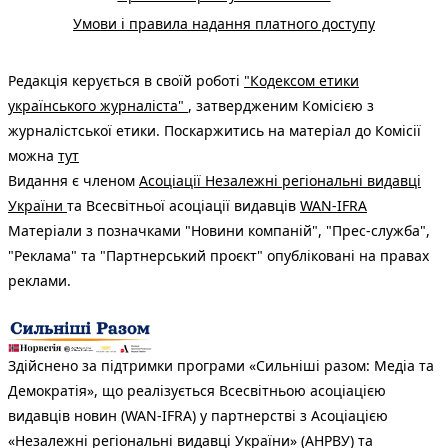
Умови і правила надання платного доступу
Редакція керується в своїй роботі
"Кодексом етики
українського журналіста"
, затвердженим Комісією з
журналістської етики. Поскаржитись на матеріал до Комісії
можна
тут
Видання є членом
Асоціації Незалежні регіональні видавці
України
та Всесвітньої асоціації видавців
WAN-IFRA
Матеріали з позначками "Новини компаній", "Прес-служба",
"Реклама" та "Партнерський проєкт" опубліковані на правах
реклами.
Здійснено за підтримки програми «Сильніші разом: Медіа та
Демократія», що реалізується Всесвітньою асоціацією
видавців новин (WAN-IFRA) у партнерстві з Асоціацією
«Незалежні регіональні видавці України» (АНРВУ) та