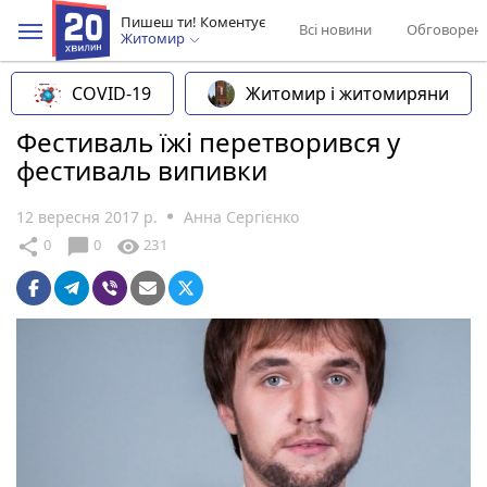
Пишеш ти! Коментує
Всі новини
Обговорен
Житомир
COVID-19
Житомир і житомиряни
Фестиваль їжі перетворився у
фестиваль випивки
12 вересня 2017 р.
Анна Сергієнко
chat_bubble
share
visibility
0
0
231