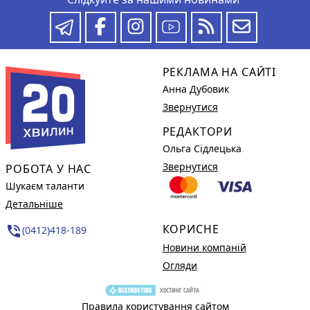
РЕКЛАМА НА САЙТІ
Анна Дубовик
Звернутися
РЕДАКТОРИ
Ольга Сідлецька
Звернутися
РОБОТА У НАС
Шукаєм таланти
Детальніше
КОРИСНЕ
phone_in_talk
(0412)418-189
Новини компаній
Огляди
Правила користування сайтом