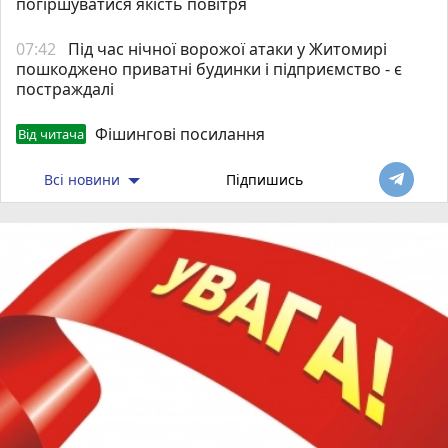
погіршуватися якість повітря
07:42
Під час нічної ворожої атаки у Житомирі
пошкоджено приватні будинки і підприємство - є
постраждалі
Фішингові посилання
Від читача
Всі новини
Підпишись