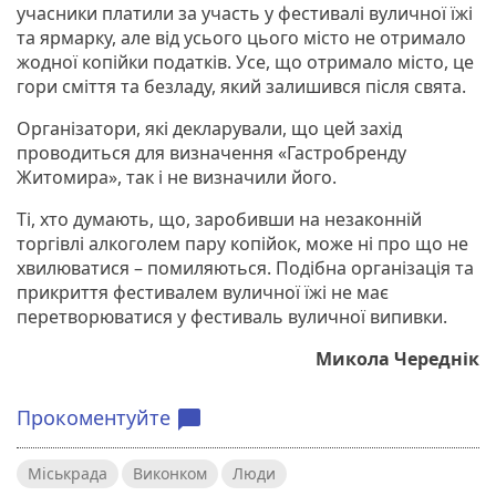
учасники платили за участь у фестивалі вуличної їжі
та ярмарку, але від усього цього місто не отримало
жодної копійки податків. Усе, що отримало місто, це
гори сміття та безладу, який залишився після свята.
Організатори, які декларували, що цей захід
проводиться для визначення «Гастробренду
Житомира», так і не визначили його.
Ті, хто думають, що, заробивши на незаконній
торгівлі алкоголем пару копійок, може ні про що не
хвилюватися – помиляються. Подібна організація та
прикриття фестивалем вуличної їжі не має
перетворюватися у фестиваль вуличної випивки.
Микола Череднік
Прокоментуйте
chat_bubble
Міськрада
Виконком
Люди