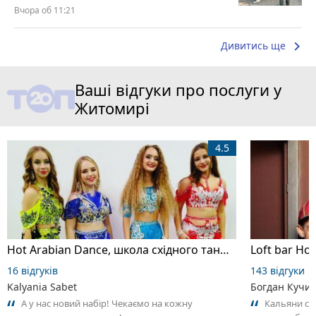
Вчора об 11:21
keyboard_arrow_right
Дивитись ще
Ваші відгуки про послуги у
Житомирі
4.5
Hot Arabian Dance, школа східного танцю
Loft bar Ho
16 відгуків
143 відгуки
Kalyania Sabet
Богдан Кучи
А у нас новий набір! Чекаємо на кожну
Кальяни сма