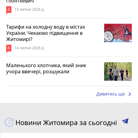
Піонткевич
6
13 липня 2026 р.
Тарифи на холодну воду в містах
України. Чекаємо підвищення в
Житомирі?
6
14 липня 2026 р.
Маленького хлопчика, який зник
учора ввечері, розшукали
keyboard_arrow_right
Дивитись ще
Новини Житомира за сьогодні