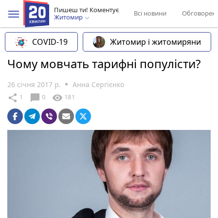
Пишеш ти! Коментує
Всі новини
Обговорен
Житомир
COVID-19
Житомир і житомиряни
Чому мовчать тарифні популісти?
26 січня 2017 р.
Анна Сергієнко
chat_bubble
share
visibility
1
0
181