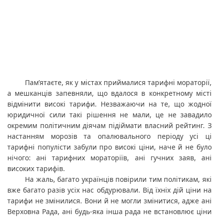
Пам’ятаєте, як у містах приймалися тарифні мораторії, 
а мешканців запевняли, що вдалося в конкретному місті 
відмінити високі тарифи. Незважаючи на те, що жодної 
юридичної сили такі рішення не мали, це не завадило 
окремим політичним діячам підіймати власний рейтинг. З 
настанням морозів та опалювального періоду усі ці 
тарифні популісти забули про високі ціни, наче й не було 
нічого: ані тарифних мораторіїв, ані гучних заяв, ані 
високих тарифів.
На жаль, багато українців повірили тим політикам, які 
вже багато разів усіх нас обдурювали. Від їхніх дій ціни на 
тарифи не змінилися. Вони й не могли змінитися, адже ані 
Верховна Рада, ані будь-яка інша рада не встановлює ціни 