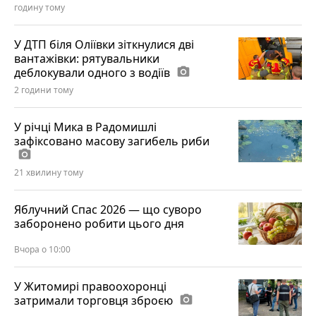
годину тому
У ДТП біля Оліївки зіткнулися дві
вантажівки: рятувальники
деблокували одного з водіїв
photo_camera
2 години тому
У річці Мика в Радомишлі
зафіксовано масову загибель риби
photo_camera
21 хвилину тому
Яблучний Спас 2026 — що суворо
заборонено робити цього дня
Вчора о 10:00
У Житомирі правоохоронці
затримали торговця зброєю
photo_camera