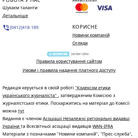
Шукаєм таланти
Детальніше
КОРИСНЕ
phone_in_talk
(0412)418-189
Новини компаній
Огляди
Правила користування сайтом
Умови і правила надання платного доступу
Редакція керується в своїй роботі
"Кодексом етики
українського журналіста"
, затвердженим Комісією з
журналістської етики. Поскаржитись на матеріал до Комісії
можна
тут
Видання є членом
Асоціації Незалежні регіональні видавці
України
та Всесвітньої асоціації видавців
WAN-IFRA
Матеріали з позначками "Новини компаній", "Прес-служба",