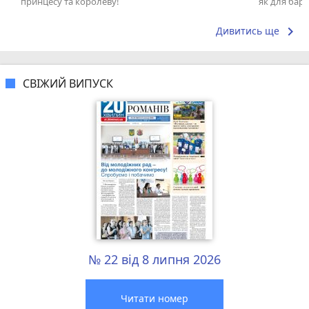
принцесу та королеву!
як для бару
що я куштув
keyboard_arrow_right
Дивитись ще
СВІЖИЙ ВИПУСК
№ 22 від 8 липня 2026
Читати номер