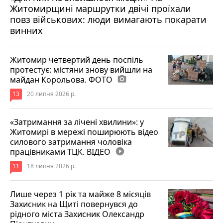
Житомирщині маршрутки двічі проїхали
17 липня 2026 р.
повз військових: люди вимагають покарати
винних
Житомир четвертий день поспіль
протестує: містяни знову вийшли на
майдан Корольова. ФОТО
photo_camera
13
20 липня 2026 р.
«Затримання за лічені хвилини»: у
Житомирі в мережі поширюють відео
силового затримання чоловіка
працівниками ТЦК. ВІДЕО
play_circle_filled
11
18 липня 2026 р.
Лише через 1 рік та майже 8 місяців
Захисник на Щиті повернувся до
рідного міста Захисник Олександр