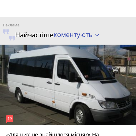
коментують
Найчастіше
19
«Для них не знайшлося місця?» На