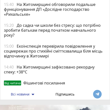
15:40
На Житомирщині обговорили подальше
функціонування ДП «Дослідне господарство
«Рихальське»
15:20
До садка чи школи без стресу: що потрібно
зробити батькам перед початком навчального
року?
15:00
Екоінспекція перевірила повідомлення у
соцмережах про стихійні сміттєзвалища біля місць
відпочинку в Житомирі
14:40
Н️а Житомирщині зафіксовано рекордну
спеку: +38°C
Фішингові посилання
Від читача
Всі новини
Підпишись