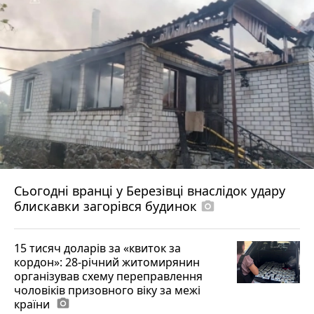
Сьогодні вранці у Березівці внаслідок удару
блискавки загорівся будинок
photo_camera
15 тисяч доларів за «квиток за
кордон»: 28-річний житомирянин
організував схему переправлення
чоловіків призовного віку за межі
країни
photo_camera