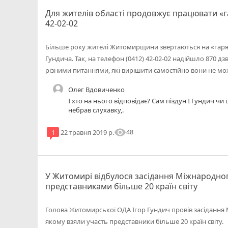
Для жителів області продовжує працювати «га
42-02-02
Більше року жителі Житомирщини звертаються на «гаря
Гундича. Так, на телефон (0412) 42-02-02 надійшло 870 дзв
різними питаннями, які вирішити самостійно вони не мо
Олег Вдовиченко
І хто на нього відповідає? Сам піздун І Гундич ч
небрав слухавку,.
visibility
48
1
22 травня 2019 р.
У Житомирі відбулося засідання Міжнародног
представниками більше 20 країн світу
Голова Житомирської ОДА Ігор Гундич провів засідання
якому взяли участь представники більше 20 країн світу.