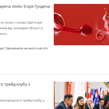
ряча лінія» Ігоря Гундича:
чу лінію» голови ОДА Ігоря
інків від громадян області із
жуть.
и що? Звонинили на нього не хто
о трейд-клубу з
 Міжнародного трейд-клубу, у