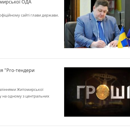
омирської ОДА
офіційному сайті глави держави.
ня "Pro-тендери
авліннями Житомирської
у на одному з центральних