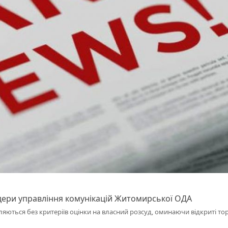
дери управління комунікацій Житомирської ОДА
ляються без критеріїв оцінки на власний розсуд, оминаючи відкриті то