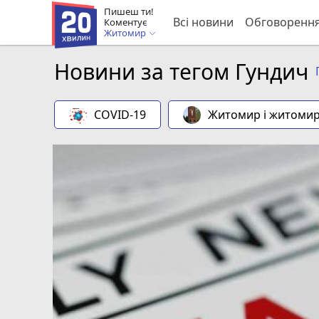
Пишеш ти!
Всі новини
Обговоренн
Коментує
Житомир
Новини за тегом Гундич
COVID-19
Житомир і житоми