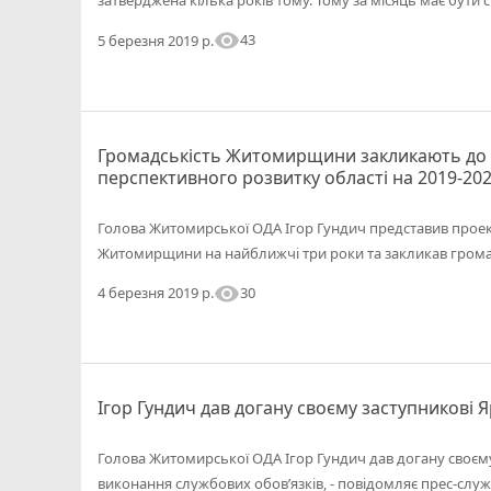
затверджена кілька років тому. Тому за місяць має бути 
visibility
43
5 березня 2019 р.
Громадськість Житомирщини закликають до 
перспективного розвитку області на 2019-20
Голова Житомирської ОДА Ігор Гундич представив проек
Житомирщини на найближчі три роки та закликав грома
visibility
30
4 березня 2019 р.
Ігор Гундич дав догану своєму заступникові Я
Голова Житомирської ОДА Ігор Гундич дав догану своєм
виконання службових обов’язків, - повідомляє прес-слу