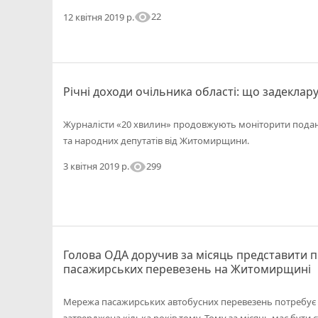
visibility
22
12 квітня 2019 р.
Річні доходи очільника області: що задеклару
Журналісти «20 хвилин» продовжують моніторити подані
та народних депутатів від Житомирщини.
visibility
299
3 квітня 2019 р.
Голова ОДА доручив за місяць представити п
пасажирських перевезень на Житомирщині
Мережа пасажирських автобусних перевезень потребує 