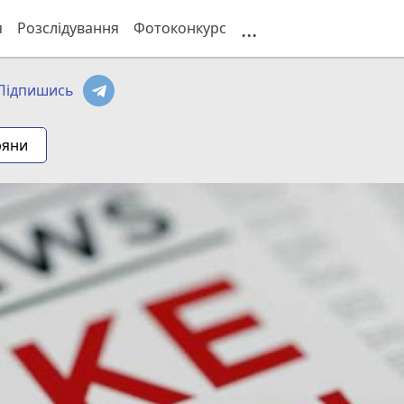
...
я
Розслідування
Фотоконкурс
Підпишись
ряни