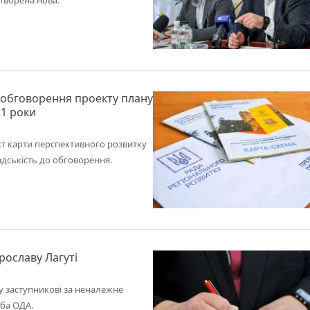
створена нова.
обговорення проекту плану
21 роки
т карти перспективного розвитку
дськість до обговорення.
рославу Лагуті
у заступникові за неналежне
жба ОДА.