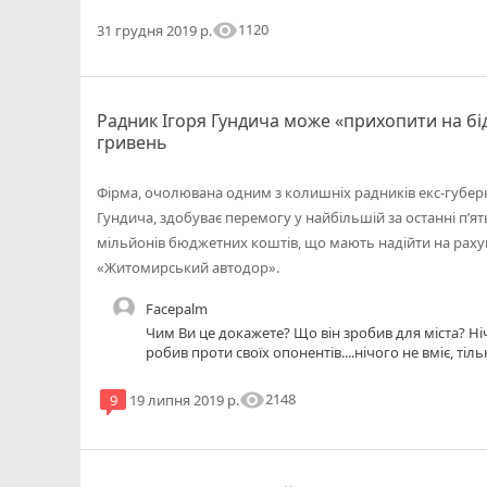
visibility
1120
31 грудня 2019 р.
Радник Ігоря Гундича може «прихопити на бід
гривень
Фірма, очолювана одним з колишніх радників екс-губе
Гундича, здобуває перемогу у найбільшій за останні п’ять
мільйонів бюджетних коштів, що мають надійти на раху
«Житомирський автодор».
Facepalm
Чим Ви це докажете? Що він зробив для міста? Ніч
робив проти своїх опонентів....нічого не вміє, тільк
visibility
2148
9
19 липня 2019 р.