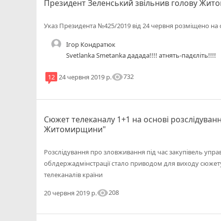
Президент Зеленський звільнив голову Жит
Указ Президента №425/2019 від 24 червня розміщено на 
Ігор Кондратюк
Svetlanka Smetanka дадада!!!! атнять-падєліть!!!!
visibility
732
12
24 червня 2019 р.
Сюжет телеканалу 1+1 на основі розслідуван
Житомирщини"
Розслідування про зловживання під час закупівель упр
облдержадмінстрації стало приводом для виходу сюжет
телеканалів країни
visibility
208
20 червня 2019 р.