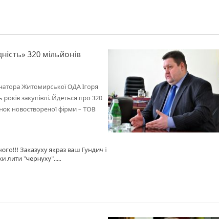
ність» 320 мільйонів
рнатора Житомирської ОДА Ігоря
 років закупівлі. Йдеться про 320
нок новоствореної фірми – ТОВ
ого!!! Заказуху якраз ваш Гундич і
и лити "чернуху".....